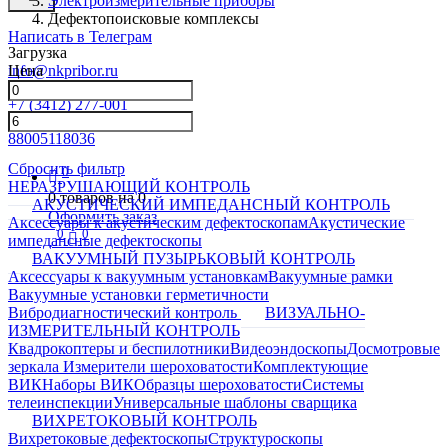
Электроизмерительные приборы
Дефектопоисковые комплексы
Написать в Телеграм
Загрузка
info@nkpribor.ru
Цена
+7 (3412) 277-001
88005118036
Сбросить фильтр
0
НЕРАЗРУШАЮЩИЙ КОНТРОЛЬ
0
товаров на
0
АКУСТИЧЕСКИЙ ИМПЕДАНСНЫЙ КОНТРОЛЬ
Оформить заказ
Аксессуары к акустическим дефектоскопам
Акустические
0
0
импедансные дефектоскопы
ВАКУУМНЫЙ ПУЗЫРЬКОВЫЙ КОНТРОЛЬ
Аксессуары к вакуумным установкам
Вакуумные рамки
Вакуумные установки герметичности
Вибродиагностический контроль
ВИЗУАЛЬНО-
ИЗМЕРИТЕЛЬНЫЙ КОНТРОЛЬ
Квадрокоптеры и беспилотники
Видеоэндоскопы
Досмотровые
зеркала
Измерители шероховатости
Комплектующие
ВИК
Наборы ВИК
Образцы шероховатости
Системы
телеинспекции
Универсальные шаблоны сварщика
ВИХРЕТОКОВЫЙ КОНТРОЛЬ
Вихретоковые дефектоскопы
Структуроскопы