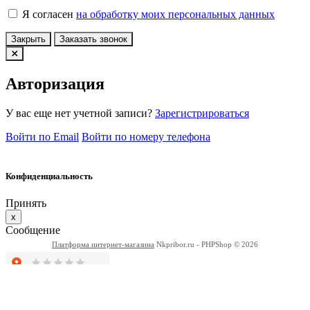
Я согласен
на обработку моих персональных данных
Закрыть
Заказать звонок
Авторизация
У вас еще нет учетной записи?
Зарегистрироваться
Войти по Email
Войти по номеру телефона
Конфиденциальность
Принять
x
Сообщение
Платформа интернет-магазина
Nkpribor.ru - PHPShop © 2026
Вся информация на сайте носит
информационный характер и не является публичной офертой
определяемой положениями стаитьи 437 ГК РФ. Технические