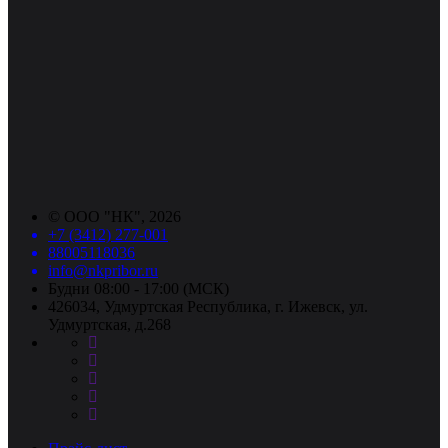
©
ООО "НК"
, 2026
+7 (3412) 277-001
88005118036
info@nkpribor.ru
Будни 08:00 - 17:00 (МСК)
426034, Удмуртская Республика, г. Ижевск, ул.
Удмуртская, д.268