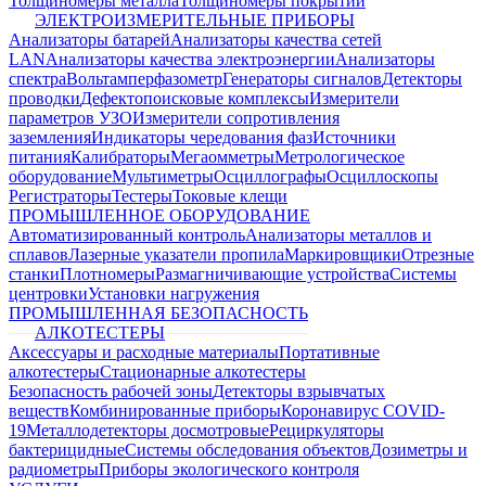
Толщиномеры металла
Толщиномеры покрытий
ЭЛЕКТРОИЗМЕРИТЕЛЬНЫЕ ПРИБОРЫ
Анализаторы батарей
Анализаторы качества сетей
LAN
Анализаторы качества электроэнергии
Анализаторы
спектра
Вольтамперфазометр
Генераторы сигналов
Детекторы
проводки
Дефектопоисковые комплексы
Измерители
параметров УЗО
Измерители сопротивления
заземления
Индикаторы чередования фаз
Источники
питания
Калибраторы
Мегаомметры
Метрологическое
оборудование
Мультиметры
Осциллографы
Осциллоскопы
Регистраторы
Тестеры
Токовые клещи
ПРОМЫШЛЕННОЕ ОБОРУДОВАНИЕ
Автоматизированный контроль
Анализаторы металлов и
сплавов
Лазерные указатели пропила
Маркировщики
Отрезные
станки
Плотномеры
Размагничивающие устройства
Системы
центровки
Установки нагружения
ПРОМЫШЛЕННАЯ БЕЗОПАСНОСТЬ
АЛКОТЕСТЕРЫ
Аксессуары и расходные материалы
Портативные
алкотестеры
Стационарные алкотестеры
Безопасность рабочей зоны
Детекторы взрывчатых
веществ
Комбинированные приборы
Коронавирус COVID-
19
Металлодетекторы досмотровые
Рециркуляторы
бактерицидные
Системы обследования объектов
Дозиметры и
радиометры
Приборы экологического контроля