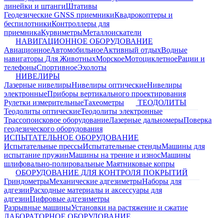
линейки и штанги
Штативы
Геодезические GNSS приемники
Квадрокоптеры и
беспилотники
Контроллеры для
приемника
Курвиметры
Металлоискатели
НАВИГАЦИОННОЕ ОБОРУДОВАНИЕ
Авиационное
Автомобильное
Активный отдых
Водные
навигаторы
Для Животных
Морское
Мотоциклетное
Рации и
телефоны
Спортивное
Эхолоты
НИВЕЛИРЫ
Лазерные нивелиры
Нивелиры оптические
Нивелиры
электронные
Приборы вертикального проектирования
Рулетки измерительные
Тахеометры
ТЕОДОЛИТЫ
Теодолиты оптические
Теодолиты электронные
Трассопоисковое оборудование
Лазерные дальномеры
Поверка
геодезического оборудования
ИСПЫТАТЕЛЬНОЕ ОБОРУДОВАНИЕ
Испытательные прессы
Испытательные стенды
Машины для
испытание пружин
Машины на трение и износ
Машины
шлифовально-полировальные
Маятниковые копры
ОБОРУДОВАНИЕ ДЛЯ КОНТРОЛЯ ПОКРЫТИЙ
Гриндометры
Механические адгезиметры
Наборы для
адгезии
Расходные материалы и аксессуары для
адгезии
Цифровые адгезиметры
Разрывные машины
Установки на растяжение и сжатие
ЛАБОРАТОРНОЕ ОБОРУДОВАНИЕ