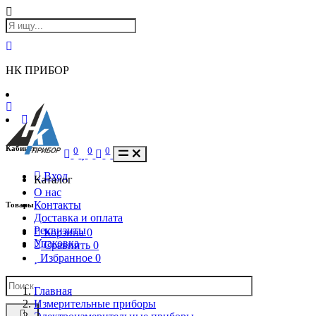
НК ПРИБОР
Кабинет
0
0
0
Вход
Каталог
О нас
Контакты
Товары
Доставка и оплата
Реквизиты
Корзина
0
Упаковка
Сравнить
0
Избранное
0
Главная
Измерительные приборы