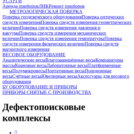
УСЛУГИ
Аренда приборов
ЛНК
Ремонт приборов
МЕТРОЛОГИЧЕСКАЯ ПОВЕРКА
Поверка геодезического оборудования
Поверка оптических
средств измерения
Поверка средств измерения геометрических
величин
Поверка средств измерения давления и
вакуума
Поверка средств измерения механических
величин
Поверка средств измерения температуры
Поверка
средств измерения физических величин
Поверка средств
магнитного измерения
ВЕСОВОЕ ОБОРУДОВАНИЕ
Аналитические весы
Влагозащищённые весы
Компараторы
массы
Крановые весы
Лабораторные весы
Платформенные
весы
Полумикровесы
Портативные весы
Порционные
весы
Счётные весы
Ювелирные весы
Аксессуары для весового
оборудования
БУ ОБОРУДОВАНИЕ И ПРИБОРЫ
ПРИБОРЫ СНЯТЫЕ С ПРОИЗВОДСТВА
Дефектопоисковые
комплексы