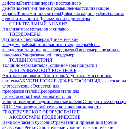
действия
Рентгенаппараты постоянного
действия
Рентгенпленка промышленная
Усиливающие
экраны
Фиксаж и проявитель
Цифровая радиография
Эталоны
чувствительности
Дозиметры и радиометры
СПЕКТРАЛЬНЫЙ АНАЛИЗ
Анализаторы металлов и сплавов
ТВЕРДОМЕРЫ
Датчики к твердомерам
Динамические
твердомеры
Комбинированные твердомеры
Меры
твердости
Стационарные твердомеры
Твердомеры резины и
пластмасс
Ультразвуковой твердомер
ТОЛЩИНОМЕТРИЯ
Толщиномеры металла
Толщиномеры покрытий
УЛЬТРАЗВУКОВОЙ КОНТРОЛЬ
Автоматизированный контроль
Акустико-эмиссионные
системы
АКУСТИЧЕСКИЕ ДЕФЕКТОСКОПЫ
Дефектоскопы
ультразвуковые
Оснастки для
преобразователей
Преобразователи для
дефектоскопа
Преобразователи для
толщинометрии
Соединительные кабели
Стандартные образцы
(СОП)
Ультразвуковой гель - контактная жидкость
ГЕОДЕЗИЧЕСКОЕ ОБОРУДОВАНИЕ
АКСЕССУАРЫ ГЕОДЕЗИЧЕСКИЕ
Вехи
Компасы и буссоли
Отражатели и приёмники
Прочие
аксессуары
Рейки
Строительные уровни
Телескопические