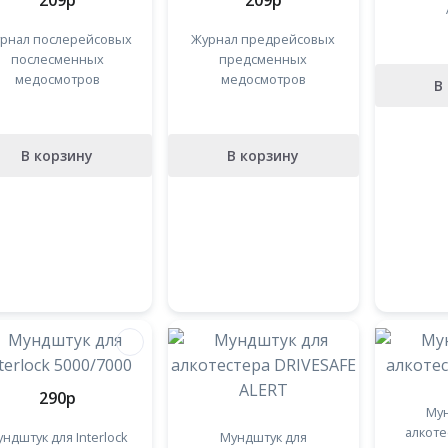
209
p
209
p
рнал послерейсовых
Журнал предрейсовых
послесменных
предсменных
медосмотров
медосмотров
В
В корзину
В корзину
290
p
Мун
алкоте
ндштук для Interlock
Мундштук для