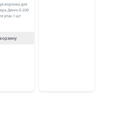
ук-воронка для
ера Динго Е-200
я упак 1 шт
 корзину