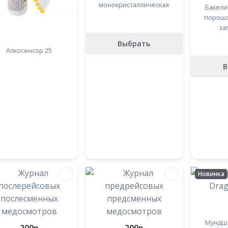
монокристаллическая
Бакели
порошо
за
Выбрать
Алкосенсор 25
В
Новинка
Мундшт