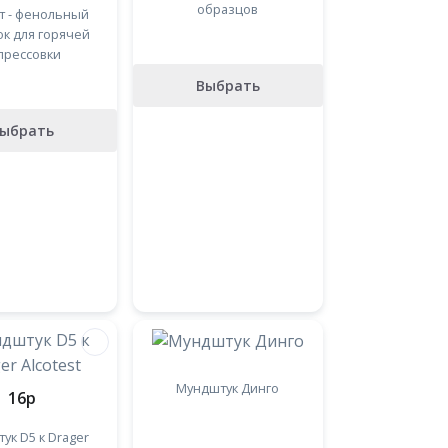
образцов
т - фенольный
к для горячей
прессовки
Выбрать
ыбрать
Мундштук Динго
16
p
ук D5 к Drager