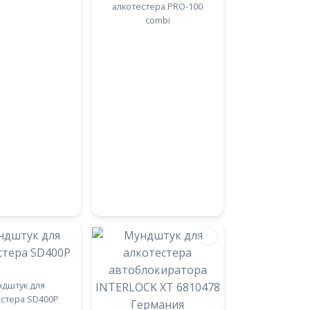
алкотестера PRO-100
combi
дштук для
естера SD400P