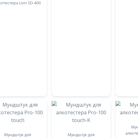
котестера Lion SD-400
Мун
алкот
Мундштук для
Мундштук для