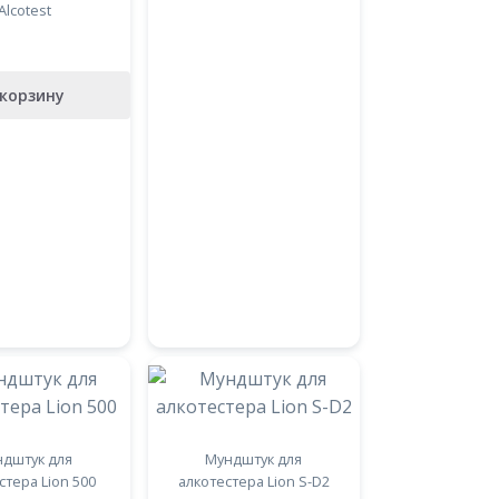
Alcotest
 корзину
дштук для
Мундштук для
стера Lion 500
алкотестера Lion S-D2