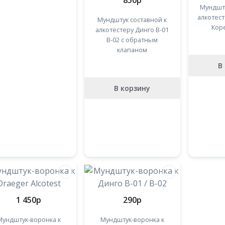
850
p
Мундшт
алкотест
Мундштук составной к
Коре
алкотестеру Динго В-01
В-02 с обратным
клапаном
В
В корзину
1 450
p
290
p
Мундштук-воронка к
Мундштук-воронка к