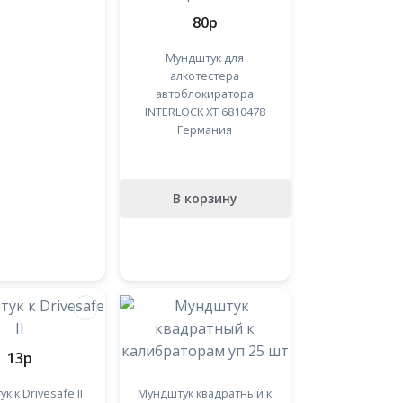
80
p
Мундштук для
алкотестера
автоблокиратора
INTERLOCK ХТ 6810478
Германия
В корзину
13
p
к к Drivesafe II
Мундштук квадратный к