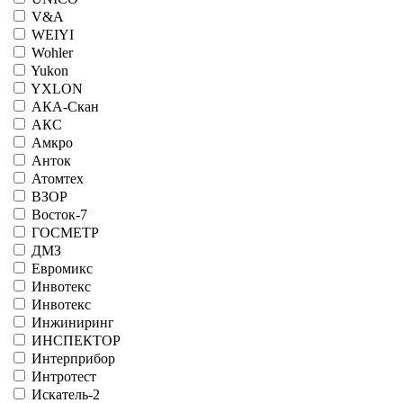
V&A
WEIYI
Wohler
Yukon
YXLON
АКА-Скан
АКС
Амкро
Анток
Атомтех
ВЗОР
Восток-7
ГОСМЕТР
ДМЗ
Евромикс
Инвотекс
Инвотекс
Инжиниринг
ИНСПЕКТОР
Интерприбор
Интротест
Искатель-2