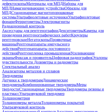
дефектоскопы
Материалы для МПД
Наборы для
МПД
Намагничивающие устройства
Образцы для
МПД
Стационарные магнитопорошковые
системы
Ультрафиолетовые источники
Ультрафиолетовые
фонари
Ферритометры
Электромагниты
Радиационный контроль
Аксессуары для рентгенографии
Денситометры
Камеры для
проведения рентгенографических работ
Кроулеры
рентгеновские
Негатоскопы
Проявочные
машины
Рентгенаппараты импульсного
действия
Рентгенаппараты постоянного
действия
Рентгенпленка промышленная
Усиливающие
экраны
Фиксаж и проявитель
Цифровая радиография
Эталоны
чувствительности
Дозиметры и радиометры
Спектральный анализ
Анализаторы металлов и сплавов
Твердомеры
Датчики к твердомерам
Динамические
твердомеры
Комбинированные твердомеры
Меры
твердости
Стационарные твердомеры
Твердомеры резины и
пластмасс
Ультразвуковой твердомер
Толщинометрия
Толщиномеры металла
Толщиномеры покрытий
Ультразвуковой контроль
Автоматизированный контроль
Акустико-эмиссионные