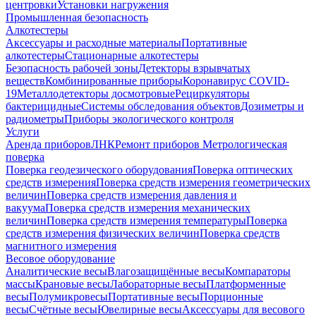
центровки
Установки нагружения
Промышленная безопасность
Алкотестеры
Аксессуары и расходные материалы
Портативные
алкотестеры
Стационарные алкотестеры
Безопасность рабочей зоны
Детекторы взрывчатых
веществ
Комбинированные приборы
Коронавирус COVID-
19
Металлодетекторы досмотровые
Рециркуляторы
бактерицидные
Системы обследования объектов
Дозиметры и
радиометры
Приборы экологического контроля
Услуги
Аренда приборов
ЛНК
Ремонт приборов
Метрологическая
поверка
Поверка геодезического оборудования
Поверка оптических
средств измерения
Поверка средств измерения геометрических
величин
Поверка средств измерения давления и
вакуума
Поверка средств измерения механических
величин
Поверка средств измерения температуры
Поверка
средств измерения физических величин
Поверка средств
магнитного измерения
Весовое оборудование
Аналитические весы
Влагозащищённые весы
Компараторы
массы
Крановые весы
Лабораторные весы
Платформенные
весы
Полумикровесы
Портативные весы
Порционные
весы
Счётные весы
Ювелирные весы
Аксессуары для весового