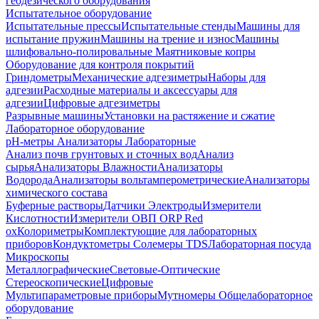
геодезического оборудования
Испытательное оборудование
Испытательные прессы
Испытательные стенды
Машины для
испытание пружин
Машины на трение и износ
Машины
шлифовально-полировальные
Маятниковые копры
Оборудование для контроля покрытий
Гриндометры
Механические адгезиметры
Наборы для
адгезии
Расходные материалы и аксессуары для
адгезии
Цифровые адгезиметры
Разрывные машины
Установки на растяжение и сжатие
Лабораторное оборудование
pH-метры
Анализаторы Лабораторные
Анализ почв грунтовых и сточных вод
Анализ
сырья
Анализаторы Влажности
Анализаторы
Водорода
Анализаторы вольтамперометрические
Анализаторы
химического состава
Буферные растворы
Датчики Электроды
Измерители
Кислотности
Измерители ОВП ORP Red
ox
Колориметры
Комплектующие для лабораторных
приборов
Кондуктометры Солемеры TDS
Лабораторная посуда
Микроскопы
Металлографические
Световые-Оптические
Стереоскопические
Цифровые
Мультипараметровые приборы
Мутномеры
Общелабораторное
оборудование