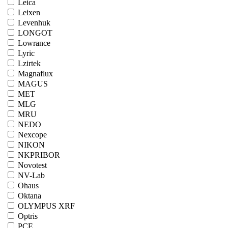
Leica
Leixen
Levenhuk
LONGOT
Lowrance
Lyric
Lzirtek
Magnaflux
MAGUS
MET
MLG
MRU
NEDO
Nexcope
NIKON
NKPRIBOR
Novotest
NV-Lab
Ohaus
Oktana
OLYMPUS XRF
Optris
PCE