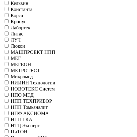
Кельвин
Константа
Корса
Кропус
Лабортек
Литас
ЛУЧ
Люкон
МАШПРОЕКТ НПП
МЕГ
МЕГЕОН
МЕТРОТЕСТ
Микромед
НИИИН Технологии
НОВОТЕКС Систем
НПО МЭД
НПП ТЕХПРИБОР
НПП Томьаналит
НПФ АКСИОМА
НТП ТКА
НТЦ Эксперт
ПиТОН