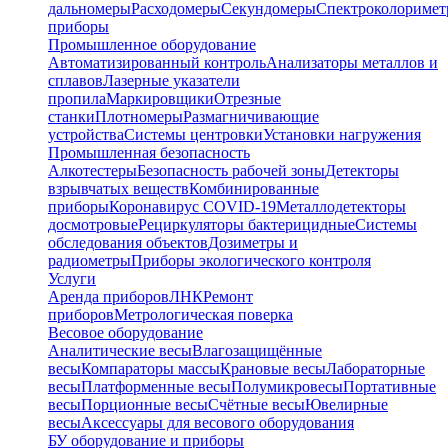
дальномеры
Расходомеры
Секундомеры
Спектроколориме
приборы
Промышленное оборудование
Автоматизированный контроль
Анализаторы металлов и
сплавов
Лазерные указатели
пропила
Маркировщики
Отрезные
станки
Плотномеры
Размагничивающие
устройства
Системы центровки
Установки нагружения
Промышленная безопасность
Алкотестеры
Безопасность рабочей зоны
Детекторы
взрывчатых веществ
Комбинированные
приборы
Коронавирус COVID-19
Металлодетекторы
досмотровые
Рециркуляторы бактерицидные
Системы
обследования объектов
Дозиметры и
радиометры
Приборы экологического контроля
Услуги
Аренда приборов
ЛНК
Ремонт
приборов
Метрологическая поверка
Весовое оборудование
Аналитические весы
Влагозащищённые
весы
Компараторы массы
Крановые весы
Лабораторные
весы
Платформенные весы
Полумикровесы
Портативные
весы
Порционные весы
Счётные весы
Ювелирные
весы
Аксессуары для весового оборудования
БУ оборудование и приборы