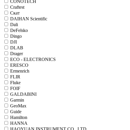
CONOTECH
Craftest
Cкат
DAIHAN Scientific
Dali
DeFelsko
Dingo
DJI
DLAB
Drager
ECO - ELECTRONICS
ERESCO
Ermenrich
FLIR
Fluke
FOIF
GALDABINI
Garmin
GeoMax
Guide
Hamilton
HANNA
HAOYUAN INSTRUMENT CO., LTD.