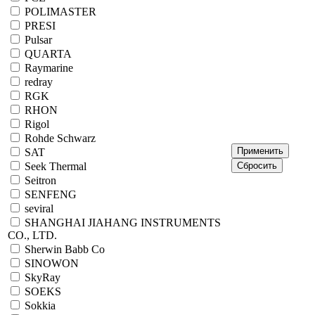
POLIMASTER
PRESI
Pulsar
QUARTA
Raymarine
redray
RGK
RHON
Rigol
Rohde Schwarz
SAT
Seek Thermal
Seitron
SENFENG
seviral
SHANGHAI JIAHANG INSTRUMENTS
CO., LTD.
Sherwin Babb Co
SINOWON
SkyRay
SOEKS
Sokkia