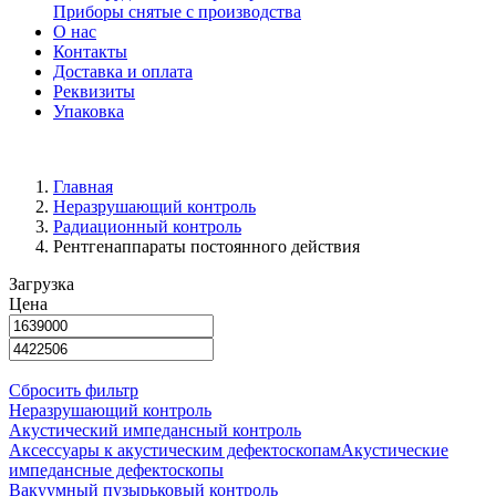
Приборы снятые с производства
О нас
Контакты
Доставка и оплата
Реквизиты
Упаковка
Главная
Неразрушающий контроль
Радиационный контроль
Рентгенаппараты постоянного действия
Загрузка
Цена
Сбросить фильтр
Неразрушающий контроль
Акустический импедансный контроль
Аксессуары к акустическим дефектоскопам
Акустические
импедансные дефектоскопы
Вакуумный пузырьковый контроль