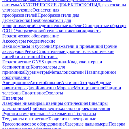
системы
АКУСТИЧЕСКИЕ ДЕФЕКТОСКОПЫ
Дефектоскопы
ультразвуковые
Оснастки для
преобразователей
Преобразователи для
дефектоскопа
Преобразователи для
толщинометрии
Соединительные кабели
Стандартные образцы
(СОП)
Ультразвуковой гель - контактная жидкость
Геодезическое оборудование
Аксессуары геодезические
Вехи
Компасы и буссоли
Отражатели и приёмники
Прочие
аксессуары
Рейки
Строительные уровни
Телескопические
линейки и штанги
Штативы
Геодезические GNSS приемники
Квадрокоптеры и
беспилотники
Контроллеры для
приемника
Курвиметры
Металлоискатели
Навигационное
оборудование
Авиационное
Автомобильное
Активный отдых
Водные
навигаторы
Для Животных
Морское
Мотоциклетное
Рации и
телефоны
Спортивное
Эхолоты
Нивелиры
Лазерные нивелиры
Нивелиры оптические
Нивелиры
электронные
Приборы вертикального проектирования
Рулетки измерительные
Тахеометры
Теодолиты
Теодолиты оптические
Теодолиты электронные
Трассопоисковое оборудование
Лазерные дальномеры
Поверка