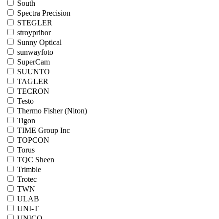
South
Spectra Precision
STEGLER
stroypribor
Sunny Optical
sunwayfoto
SuperCam
SUUNTO
TAGLER
TECRON
Testo
Thermo Fisher (Niton)
Tigon
TIME Group Inc
TOPCON
Torus
TQC Sheen
Trimble
Trotec
TWN
ULAB
UNI-T
UNICO