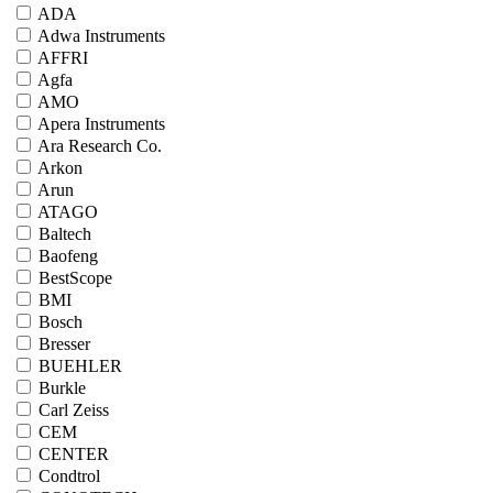
ADA
Adwa Instruments
AFFRI
Agfa
AMO
Apera Instruments
Ara Research Co.
Arkon
Arun
ATAGO
Baltech
Baofeng
BestScope
BMI
Bosch
Bresser
BUEHLER
Burkle
Carl Zeiss
CEM
CENTER
Condtrol