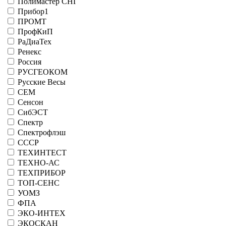
Полимастер СНГ
Прибор1
ПРОМТ
ПрофКиП
РаДиаТех
Ренекс
Россия
РУСГЕОКОМ
Русские Весы
СЕМ
Сенсон
СибЭСТ
Спектр
Спектрофлэш
СССР
ТЕХИНТЕСТ
ТЕХНО-АС
ТЕХПРИБОР
ТОП-СЕНС
УОМЗ
ФПА
ЭКО-ИНТЕХ
ЭКОСКАН