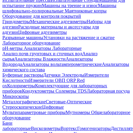
Испытательные прессы
Испытательные стенды
Машины для
испытание пружин
Машины на трение и износ
Машины
шлифовально-полировальные
Маятниковые копры
Оборудование для контроля покрытий
Гриндометры
Механические адгезиметры
Наборы для
адгезии
Расходные материалы и аксессуары для
адгезии
Цифровые адгезиметры
Разрывные машины
Установки на растяжение и сжатие
Лабораторное оборудование
pH-метры
Анализаторы Лабораторные
Анализ почв грунтовых и сточных вод
Анализ
сырья
Анализаторы Влажности
Анализаторы
Водорода
Анализаторы вольтамперометрические
Анализаторы
химического состава
Буферные растворы
Датчики Электроды
Измерители
Кислотности
Измерители ОВП ORP Red
ox
Колориметры
Комплектующие для лабораторных
приборов
Кондуктометры Солемеры TDS
Лабораторная посуда
Микроскопы
Металлографические
Световые-Оптические
Стереоскопические
Цифровые
Мультипараметровые приборы
Мутномеры
Общелабораторное
оборудование
Бани
лабораторные
Вискозиметры
Вортекс
Гомогенизаторы
Дистиллят