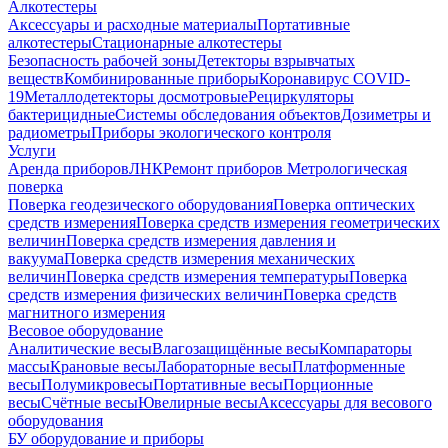
Алкотестеры
Аксессуары и расходные материалы
Портативные
алкотестеры
Стационарные алкотестеры
Безопасность рабочей зоны
Детекторы взрывчатых
веществ
Комбинированные приборы
Коронавирус COVID-
19
Металлодетекторы досмотровые
Рециркуляторы
бактерицидные
Системы обследования объектов
Дозиметры и
радиометры
Приборы экологического контроля
Услуги
Аренда приборов
ЛНК
Ремонт приборов
Метрологическая
поверка
Поверка геодезического оборудования
Поверка оптических
средств измерения
Поверка средств измерения геометрических
величин
Поверка средств измерения давления и
вакуума
Поверка средств измерения механических
величин
Поверка средств измерения температуры
Поверка
средств измерения физических величин
Поверка средств
магнитного измерения
Весовое оборудование
Аналитические весы
Влагозащищённые весы
Компараторы
массы
Крановые весы
Лабораторные весы
Платформенные
весы
Полумикровесы
Портативные весы
Порционные
весы
Счётные весы
Ювелирные весы
Аксессуары для весового
оборудования
БУ оборудование и приборы