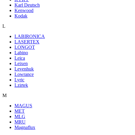
Karl Deutsch
Kenwood
Kodak
L
LABIRONICA
LASERTEX
LONGOT
Labino
Leica
Leixen
Levenhuk
Lowrance
Lyric
Lzirtek
M
MAGUS
MET
MLG
MRU
Magnaflux