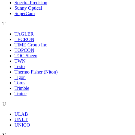
Spectra Precision
Sunny Optical
SuperCam
T
TAGLER
TECRON
TIME Group Inc
TOPCON
TQC Sheen
TWN
Testo
Thermo Fisher (Niton)
Tigon
Torus
Trimble
Trotec
U
ULAB
UNI-T
UNICO