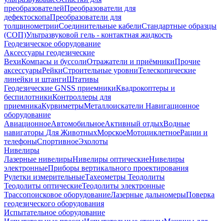
преобразователей
Преобразователи для
дефектоскопа
Преобразователи для
толщинометрии
Соединительные кабели
Стандартные образцы
(СОП)
Ультразвуковой гель - контактная жидкость
Геодезическое оборудование
Аксессуары геодезические
Вехи
Компасы и буссоли
Отражатели и приёмники
Прочие
аксессуары
Рейки
Строительные уровни
Телескопические
линейки и штанги
Штативы
Геодезические GNSS приемники
Квадрокоптеры и
беспилотники
Контроллеры для
приемника
Курвиметры
Металлоискатели
Навигационное
оборудование
Авиационное
Автомобильное
Активный отдых
Водные
навигаторы
Для Животных
Морское
Мотоциклетное
Рации и
телефоны
Спортивное
Эхолоты
Нивелиры
Лазерные нивелиры
Нивелиры оптические
Нивелиры
электронные
Приборы вертикального проектирования
Рулетки измерительные
Тахеометры
Теодолиты
Теодолиты оптические
Теодолиты электронные
Трассопоисковое оборудование
Лазерные дальномеры
Поверка
геодезического оборудования
Испытательное оборудование