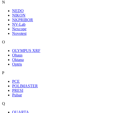
N
NEDO
NIKON
NKPRIBOR
NV-Lab
Nexcope
Novotest
O
OLYMPUS XRF
Ohaus
Oktana
Optris
P
PCE
POLIMASTER
PRESI
Pulsar
Q
QUARTA