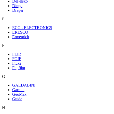
DeFelsko
Dingo
Drager
E
ECO - ELECTRONICS
ERESCO
Ermenrich
F
FLIR
FOIF
Fluke
Fujifilm
G
GALDABINI
Garmin
GeoMax
Guide
H