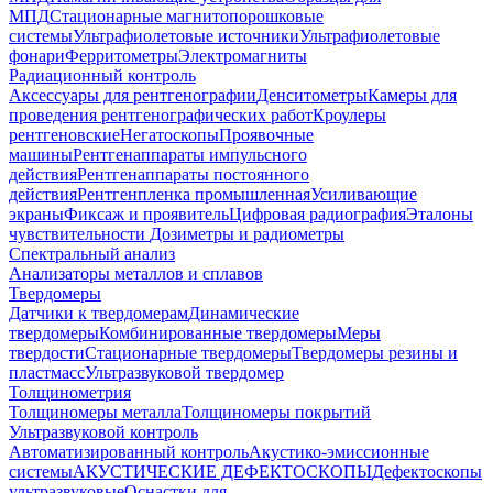
МПД
Стационарные магнитопорошковые
системы
Ультрафиолетовые источники
Ультрафиолетовые
фонари
Ферритометры
Электромагниты
Радиационный контроль
Аксессуары для рентгенографии
Денситометры
Камеры для
проведения рентгенографических работ
Кроулеры
рентгеновские
Негатоскопы
Проявочные
машины
Рентгенаппараты импульсного
действия
Рентгенаппараты постоянного
действия
Рентгенпленка промышленная
Усиливающие
экраны
Фиксаж и проявитель
Цифровая радиография
Эталоны
чувствительности
Дозиметры и радиометры
Спектральный анализ
Анализаторы металлов и сплавов
Твердомеры
Датчики к твердомерам
Динамические
твердомеры
Комбинированные твердомеры
Меры
твердости
Стационарные твердомеры
Твердомеры резины и
пластмасс
Ультразвуковой твердомер
Толщинометрия
Толщиномеры металла
Толщиномеры покрытий
Ультразвуковой контроль
Автоматизированный контроль
Акустико-эмиссионные
системы
АКУСТИЧЕСКИЕ ДЕФЕКТОСКОПЫ
Дефектоскопы
ультразвуковые
Оснастки для