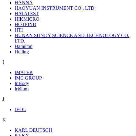
HANNA
HAOYUAN INSTRUMENT CO., LTD.
HATATEST
HIKMICRO
HOTFIND
HTI
HUNAN SUNDY SCIENCE AND TECHNOLOGY CO.,
LTD.
Hamilton
Helling
I
IMATEK
IMC GROUP
InBody
Iridium
J
JEOL
K
KARL DEUTSCH
KYKY