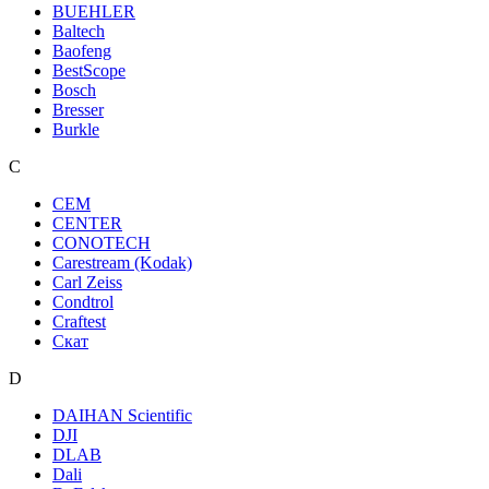
BUEHLER
Baltech
Baofeng
BestScope
Bosch
Bresser
Burkle
C
CEM
CENTER
CONOTECH
Carestream (Kodak)
Carl Zeiss
Condtrol
Craftest
Cкат
D
DAIHAN Scientific
DJI
DLAB
Dali