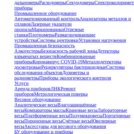
дальномеры
Расходомеры
Секундомеры
Спектроколориме
приборы
Промышленное оборудование
Автоматизированный контроль
Анализаторы металлов и
сплавов
Лазерные указатели
пропила
Маркировщики
Отрезные
станки
Плотномеры
Размагничивающие
устройства
Системы центровки
Установки нагружения
Промышленная безопасность
Алкотестеры
Безопасность рабочей зоны
Детекторы
взрывчатых веществ
Комбинированные
приборы
Коронавирус COVID-19
Металлодетекторы
досмотровые
Рециркуляторы бактерицидные
Системы
обследования объектов
Дозиметры и
радиометры
Приборы экологического контроля
Услуги
Аренда приборов
ЛНК
Ремонт
приборов
Метрологическая поверка
Весовое оборудование
Аналитические весы
Влагозащищённые
весы
Компараторы массы
Крановые весы
Лабораторные
весы
Платформенные весы
Полумикровесы
Портативные
весы
Порционные весы
Счётные весы
Ювелирные
весы
Аксессуары для весового оборудования
БУ оборудование и приборы