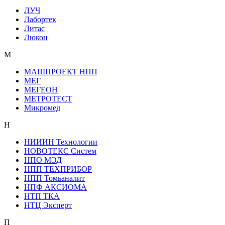
ЛУЧ
Лабортек
Литас
Люкон
М
МАШПРОЕКТ НПП
МЕГ
МЕГЕОН
МЕТРОТЕСТ
Микромед
Н
НИИИН Технологии
НОВОТЕКС Систем
НПО МЭД
НПП ТЕХПРИБОР
НПП Томьаналит
НПФ АКСИОМА
НТП ТКА
НТЦ Эксперт
П