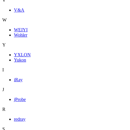
V
V&A
W
WEIYI
Wohler
Y
YXLON
Yukon
I
iRay
J
jProbe
R
redray
S