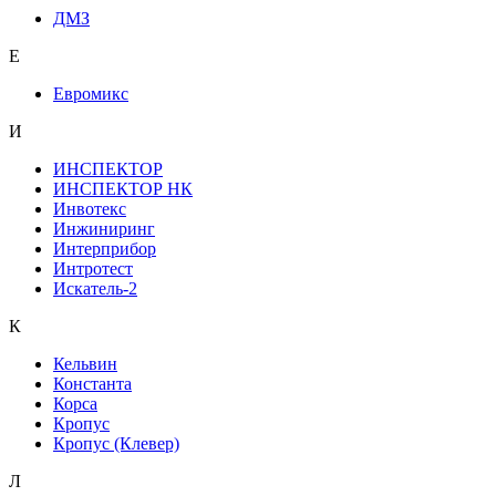
ДМЗ
Е
Евромикс
И
ИНСПЕКТОР
ИНСПЕКТОР НК
Инвотекс
Инжиниринг
Интерприбор
Интротест
Искатель-2
К
Кельвин
Константа
Корса
Кропус
Кропус (Клевер)
Л