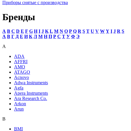
Приборы снятые с производства
Бренды
A
B
C
D
E
F
G
H
I
J
K
L
M
N
O
P
Q
R
S
T
U
V
W
Y
I
J
R
S
А
В
Г
Д
Е
И
К
Л
М
Н
П
Р
С
Т
У
Ф
Э
A
ADA
AFFRI
AMO
ATAGO
Acnovo
Adwa Instruments
Agfa
Apera Instruments
Ara Research Co.
Arkon
Arun
B
BMI