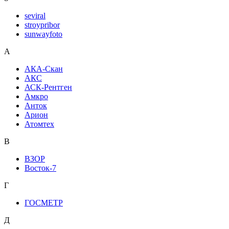
seviral
stroypribor
sunwayfoto
А
АКА-Скан
АКС
АСК-Рентген
Амкро
Анток
Арион
Атомтех
В
ВЗОР
Восток-7
Г
ГОСМЕТР
Д