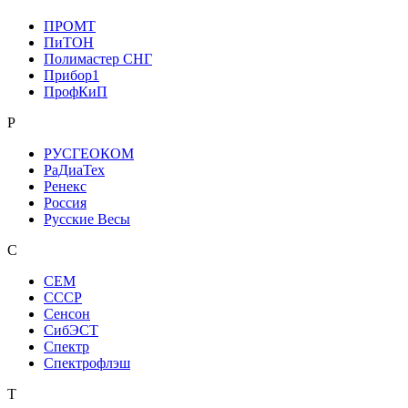
ПРОМТ
ПиТОН
Полимастер СНГ
Прибор1
ПрофКиП
Р
РУСГЕОКОМ
РаДиаТех
Ренекс
Россия
Русские Весы
С
СЕМ
СССР
Сенсон
СибЭСТ
Спектр
Спектрофлэш
Т