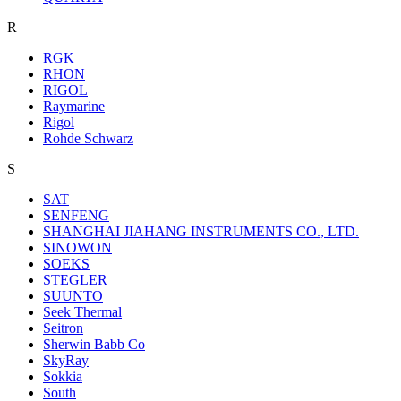
R
RGK
RHON
RIGOL
Raymarine
Rigol
Rohde Schwarz
S
SAT
SENFENG
SHANGHAI JIAHANG INSTRUMENTS CO., LTD.
SINOWON
SOEKS
STEGLER
SUUNTO
Seek Thermal
Seitron
Sherwin Babb Co
SkyRay
Sokkia
South