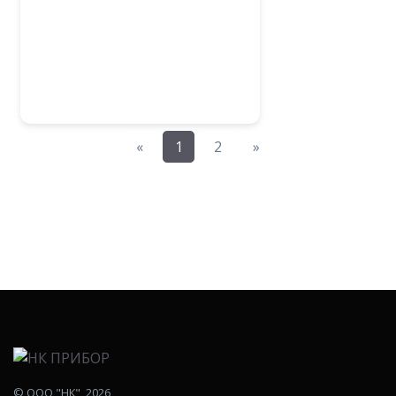
Previous
Next
«
1
2
»
©
ООО "НК"
, 2026