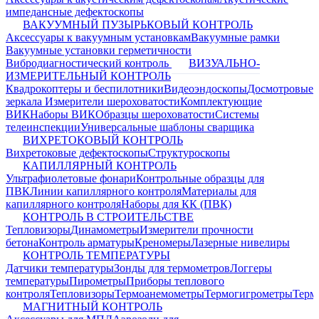
импедансные дефектоскопы
ВАКУУМНЫЙ ПУЗЫРЬКОВЫЙ КОНТРОЛЬ
Аксессуары к вакуумным установкам
Вакуумные рамки
Вакуумные установки герметичности
Вибродиагностический контроль
ВИЗУАЛЬНО-
ИЗМЕРИТЕЛЬНЫЙ КОНТРОЛЬ
Квадрокоптеры и беспилотники
Видеоэндоскопы
Досмотровые
зеркала
Измерители шероховатости
Комплектующие
ВИК
Наборы ВИК
Образцы шероховатости
Системы
телеинспекции
Универсальные шаблоны сварщика
ВИХРЕТОКОВЫЙ КОНТРОЛЬ
Вихретоковые дефектоскопы
Структуроскопы
КАПИЛЛЯРНЫЙ КОНТРОЛЬ
Ультрафиолетовые фонари
Контрольные образцы для
ПВК
Линии капиллярного контроля
Материалы для
капиллярного контроля
Наборы для КК (ПВК)
КОНТРОЛЬ В СТРОИТЕЛЬСТВЕ
Тепловизоры
Динамометры
Измерители прочности
бетона
Контроль арматуры
Креномеры
Лазерные нивелиры
КОНТРОЛЬ ТЕМПЕРАТУРЫ
Датчики температуры
Зонды для термометров
Логгеры
температуры
Пирометры
Приборы теплового
контроля
Тепловизоры
Термоанемометры
Термогигрометры
Терм
МАГНИТНЫЙ КОНТРОЛЬ