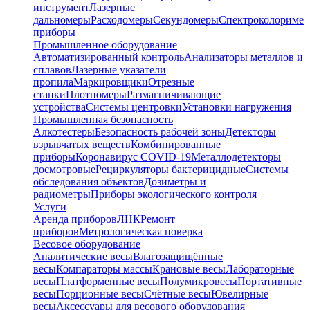
инструмент
Лазерные
дальномеры
Расходомеры
Секундомеры
Спектроколориме
приборы
Промышленное оборудование
Автоматизированный контроль
Анализаторы металлов и
сплавов
Лазерные указатели
пропила
Маркировщики
Отрезные
станки
Плотномеры
Размагничивающие
устройства
Системы центровки
Установки нагружения
Промышленная безопасность
Алкотестеры
Безопасность рабочей зоны
Детекторы
взрывчатых веществ
Комбинированные
приборы
Коронавирус COVID-19
Металлодетекторы
досмотровые
Рециркуляторы бактерицидные
Системы
обследования объектов
Дозиметры и
радиометры
Приборы экологического контроля
Услуги
Аренда приборов
ЛНК
Ремонт
приборов
Метрологическая поверка
Весовое оборудование
Аналитические весы
Влагозащищённые
весы
Компараторы массы
Крановые весы
Лабораторные
весы
Платформенные весы
Полумикровесы
Портативные
весы
Порционные весы
Счётные весы
Ювелирные
весы
Аксессуары для весового оборудования