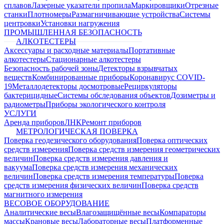
сплавов
Лазерные указатели пропила
Маркировщики
Отрезные
станки
Плотномеры
Размагничивающие устройства
Системы
центровки
Установки нагружения
ПРОМЫШЛЕННАЯ БЕЗОПАСНОСТЬ
АЛКОТЕСТЕРЫ
Аксессуары и расходные материалы
Портативные
алкотестеры
Стационарные алкотестеры
Безопасность рабочей зоны
Детекторы взрывчатых
веществ
Комбинированные приборы
Коронавирус COVID-
19
Металлодетекторы досмотровые
Рециркуляторы
бактерицидные
Системы обследования объектов
Дозиметры и
радиометры
Приборы экологического контроля
УСЛУГИ
Аренда приборов
ЛНК
Ремонт приборов
МЕТРОЛОГИЧЕСКАЯ ПОВЕРКА
Поверка геодезического оборудования
Поверка оптических
средств измерения
Поверка средств измерения геометрических
величин
Поверка средств измерения давления и
вакуума
Поверка средств измерения механических
величин
Поверка средств измерения температуры
Поверка
средств измерения физических величин
Поверка средств
магнитного измерения
ВЕСОВОЕ ОБОРУДОВАНИЕ
Аналитические весы
Влагозащищённые весы
Компараторы
массы
Крановые весы
Лабораторные весы
Платформенные