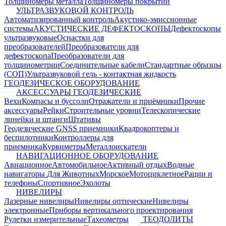
Толщиномеры металла
Толщиномеры покрытий
УЛЬТРАЗВУКОВОЙ КОНТРОЛЬ
Автоматизированный контроль
Акустико-эмиссионные
системы
АКУСТИЧЕСКИЕ ДЕФЕКТОСКОПЫ
Дефектоскопы
ультразвуковые
Оснастки для
преобразователей
Преобразователи для
дефектоскопа
Преобразователи для
толщинометрии
Соединительные кабели
Стандартные образцы
(СОП)
Ультразвуковой гель - контактная жидкость
ГЕОДЕЗИЧЕСКОЕ ОБОРУДОВАНИЕ
АКСЕССУАРЫ ГЕОДЕЗИЧЕСКИЕ
Вехи
Компасы и буссоли
Отражатели и приёмники
Прочие
аксессуары
Рейки
Строительные уровни
Телескопические
линейки и штанги
Штативы
Геодезические GNSS приемники
Квадрокоптеры и
беспилотники
Контроллеры для
приемника
Курвиметры
Металлоискатели
НАВИГАЦИОННОЕ ОБОРУДОВАНИЕ
Авиационное
Автомобильное
Активный отдых
Водные
навигаторы
Для Животных
Морское
Мотоциклетное
Рации и
телефоны
Спортивное
Эхолоты
НИВЕЛИРЫ
Лазерные нивелиры
Нивелиры оптические
Нивелиры
электронные
Приборы вертикального проектирования
Рулетки измерительные
Тахеометры
ТЕОДОЛИТЫ