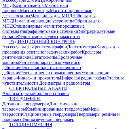
Аксессуары для МПД
Аэрозоли для
МПД
Коэрцитиметры
Магнитный
порошок
Магнитометры
Магнитопорошковые
дефектоскопы
Материалы для МПД
Наборы для
МПД
Намагничивающие устройства
Образцы для
МПД
Стационарные магнитопорошковые
системы
Ультрафиолетовые источники
Ультрафиолетовые
фонари
Ферритометры
Электромагниты
РАДИАЦИОННЫЙ КОНТРОЛЬ
Аксессуары для рентгенографии
Денситометры
Камеры для
проведения рентгенографических работ
Кроулеры
рентгеновские
Негатоскопы
Проявочные
машины
Рентгенаппараты импульсного
действия
Рентгенаппараты постоянного
действия
Рентгенпленка промышленная
Усиливающие
экраны
Фиксаж и проявитель
Цифровая радиография
Эталоны
чувствительности
Дозиметры и радиометры
СПЕКТРАЛЬНЫЙ АНАЛИЗ
Анализаторы металлов и сплавов
ТВЕРДОМЕРЫ
Датчики к твердомерам
Динамические
твердомеры
Комбинированные твердомеры
Меры
твердости
Стационарные твердомеры
Твердомеры резины и
пластмасс
Ультразвуковой твердомер
ТОЛЩИНОМЕТРИЯ