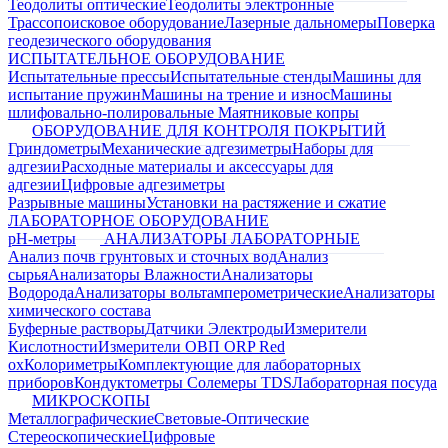
Теодолиты оптические
Теодолиты электронные
Трассопоисковое оборудование
Лазерные дальномеры
Поверка
геодезического оборудования
ИСПЫТАТЕЛЬНОЕ ОБОРУДОВАНИЕ
Испытательные прессы
Испытательные стенды
Машины для
испытание пружин
Машины на трение и износ
Машины
шлифовально-полировальные
Маятниковые копры
ОБОРУДОВАНИЕ ДЛЯ КОНТРОЛЯ ПОКРЫТИЙ
Гриндометры
Механические адгезиметры
Наборы для
адгезии
Расходные материалы и аксессуары для
адгезии
Цифровые адгезиметры
Разрывные машины
Установки на растяжение и сжатие
ЛАБОРАТОРНОЕ ОБОРУДОВАНИЕ
pH-метры
АНАЛИЗАТОРЫ ЛАБОРАТОРНЫЕ
Анализ почв грунтовых и сточных вод
Анализ
сырья
Анализаторы Влажности
Анализаторы
Водорода
Анализаторы вольтамперометрические
Анализаторы
химического состава
Буферные растворы
Датчики Электроды
Измерители
Кислотности
Измерители ОВП ORP Red
ox
Колориметры
Комплектующие для лабораторных
приборов
Кондуктометры Солемеры TDS
Лабораторная посуда
МИКРОСКОПЫ
Металлографические
Световые-Оптические
Стереоскопические
Цифровые