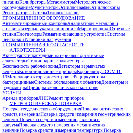
питания
Калибраторы
Мегаомметры
Метрологическое
оборудование
Мультиметры
Осциллографы
Осциллоскопы
Регистраторы
Тестеры
Токовые клещи
ПРОМЫШЛЕННОЕ ОБОРУДОВАНИЕ
Автоматизированный контроль
Анализаторы металлов и
сплавов
Лазерные указатели пропила
Маркировщики
Отрезные
станки
Плотномеры
Размагничивающие устройства
Системы
центровки
Установки нагружения
ПРОМЫШЛЕННАЯ БЕЗОПАСНОСТЬ
АЛКОТЕСТЕРЫ
Аксессуары и расходные материалы
Портативные
алкотестеры
Стационарные алкотестеры
Безопасность рабочей зоны
Детекторы взрывчатых
веществ
Комбинированные приборы
Коронавирус COVID-
19
Металлодетекторы досмотровые
Рециркуляторы
бактерицидные
Системы обследования объектов
Дозиметры и
радиометры
Приборы экологического контроля
УСЛУГИ
Аренда приборов
ЛНК
Ремонт приборов
МЕТРОЛОГИЧЕСКАЯ ПОВЕРКА
Поверка геодезического оборудования
Поверка оптических
средств измерения
Поверка средств измерения геометрических
величин
Поверка средств измерения давления и
вакуума
Поверка средств измерения механических
величин
Поверка средств измерения температуры
Поверка