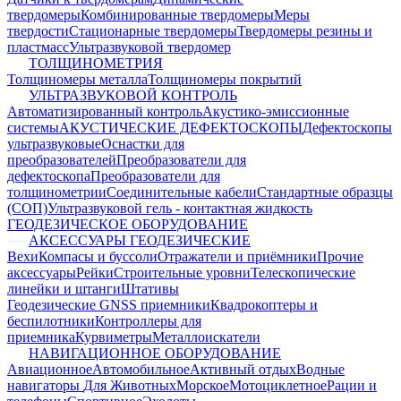
твердомеры
Комбинированные твердомеры
Меры
твердости
Стационарные твердомеры
Твердомеры резины и
пластмасс
Ультразвуковой твердомер
ТОЛЩИНОМЕТРИЯ
Толщиномеры металла
Толщиномеры покрытий
УЛЬТРАЗВУКОВОЙ КОНТРОЛЬ
Автоматизированный контроль
Акустико-эмиссионные
системы
АКУСТИЧЕСКИЕ ДЕФЕКТОСКОПЫ
Дефектоскопы
ультразвуковые
Оснастки для
преобразователей
Преобразователи для
дефектоскопа
Преобразователи для
толщинометрии
Соединительные кабели
Стандартные образцы
(СОП)
Ультразвуковой гель - контактная жидкость
ГЕОДЕЗИЧЕСКОЕ ОБОРУДОВАНИЕ
АКСЕССУАРЫ ГЕОДЕЗИЧЕСКИЕ
Вехи
Компасы и буссоли
Отражатели и приёмники
Прочие
аксессуары
Рейки
Строительные уровни
Телескопические
линейки и штанги
Штативы
Геодезические GNSS приемники
Квадрокоптеры и
беспилотники
Контроллеры для
приемника
Курвиметры
Металлоискатели
НАВИГАЦИОННОЕ ОБОРУДОВАНИЕ
Авиационное
Автомобильное
Активный отдых
Водные
навигаторы
Для Животных
Морское
Мотоциклетное
Рации и