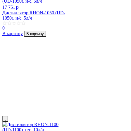
p
17 751
Дистиллятор RHON-1050 (UD-
1050), н/с, 5л/ч
0
В корзину
В корзину