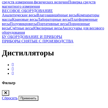
средств измерения физических величин
Поверка средств
магнитного измерения
ВЕСОВОЕ ОБОРУДОВАНИЕ
Аналитические весы
Влагозащищённые весы
Компараторы
массы
Крановые весы
Лабораторные весы
Платформенные
весы
Полумикровесы
Портативные весы
Порционные
весы
Счётные весы
Ювелирные весы
Аксессуары для весового
оборудования
БУ ОБОРУДОВАНИЕ И ПРИБОРЫ
ПРИБОРЫ СНЯТЫЕ С ПРОИЗВОДСТВА
Дистилляторы
Фильтр
Сбросить
Применить