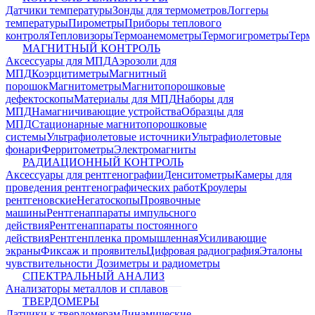
Датчики температуры
Зонды для термометров
Логгеры
температуры
Пирометры
Приборы теплового
контроля
Тепловизоры
Термоанемометры
Термогигрометры
Терм
МАГНИТНЫЙ КОНТРОЛЬ
Аксессуары для МПД
Аэрозоли для
МПД
Коэрцитиметры
Магнитный
порошок
Магнитометры
Магнитопорошковые
дефектоскопы
Материалы для МПД
Наборы для
МПД
Намагничивающие устройства
Образцы для
МПД
Стационарные магнитопорошковые
системы
Ультрафиолетовые источники
Ультрафиолетовые
фонари
Ферритометры
Электромагниты
РАДИАЦИОННЫЙ КОНТРОЛЬ
Аксессуары для рентгенографии
Денситометры
Камеры для
проведения рентгенографических работ
Кроулеры
рентгеновские
Негатоскопы
Проявочные
машины
Рентгенаппараты импульсного
действия
Рентгенаппараты постоянного
действия
Рентгенпленка промышленная
Усиливающие
экраны
Фиксаж и проявитель
Цифровая радиография
Эталоны
чувствительности
Дозиметры и радиометры
СПЕКТРАЛЬНЫЙ АНАЛИЗ
Анализаторы металлов и сплавов
ТВЕРДОМЕРЫ
Датчики к твердомерам
Динамические