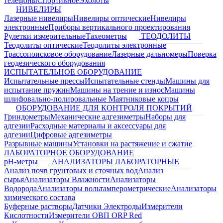
телефоны
Спортивное
Эхолоты
НИВЕЛИРЫ
Лазерные нивелиры
Нивелиры оптические
Нивелиры
электронные
Приборы вертикального проектирования
Рулетки измерительные
Тахеометры
ТЕОДОЛИТЫ
Теодолиты оптические
Теодолиты электронные
Трассопоисковое оборудование
Лазерные дальномеры
Поверка
геодезического оборудования
ИСПЫТАТЕЛЬНОЕ ОБОРУДОВАНИЕ
Испытательные прессы
Испытательные стенды
Машины для
испытание пружин
Машины на трение и износ
Машины
шлифовально-полировальные
Маятниковые копры
ОБОРУДОВАНИЕ ДЛЯ КОНТРОЛЯ ПОКРЫТИЙ
Гриндометры
Механические адгезиметры
Наборы для
адгезии
Расходные материалы и аксессуары для
адгезии
Цифровые адгезиметры
Разрывные машины
Установки на растяжение и сжатие
ЛАБОРАТОРНОЕ ОБОРУДОВАНИЕ
pH-метры
АНАЛИЗАТОРЫ ЛАБОРАТОРНЫЕ
Анализ почв грунтовых и сточных вод
Анализ
сырья
Анализаторы Влажности
Анализаторы
Водорода
Анализаторы вольтамперометрические
Анализаторы
химического состава
Буферные растворы
Датчики Электроды
Измерители
Кислотности
Измерители ОВП ORP Red