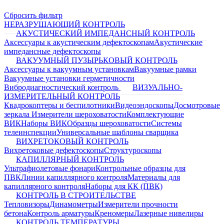
Сбросить фильтр
НЕРАЗРУШАЮЩИЙ КОНТРОЛЬ
АКУСТИЧЕСКИЙ ИМПЕДАНСНЫЙ КОНТРОЛЬ
Аксессуары к акустическим дефектоскопам
Акустические
импедансные дефектоскопы
ВАКУУМНЫЙ ПУЗЫРЬКОВЫЙ КОНТРОЛЬ
Аксессуары к вакуумным установкам
Вакуумные рамки
Вакуумные установки герметичности
Вибродиагностический контроль
ВИЗУАЛЬНО-
ИЗМЕРИТЕЛЬНЫЙ КОНТРОЛЬ
Квадрокоптеры и беспилотники
Видеоэндоскопы
Досмотровые
зеркала
Измерители шероховатости
Комплектующие
ВИК
Наборы ВИК
Образцы шероховатости
Системы
телеинспекции
Универсальные шаблоны сварщика
ВИХРЕТОКОВЫЙ КОНТРОЛЬ
Вихретоковые дефектоскопы
Структуроскопы
КАПИЛЛЯРНЫЙ КОНТРОЛЬ
Ультрафиолетовые фонари
Контрольные образцы для
ПВК
Линии капиллярного контроля
Материалы для
капиллярного контроля
Наборы для КК (ПВК)
КОНТРОЛЬ В СТРОИТЕЛЬСТВЕ
Тепловизоры
Динамометры
Измерители прочности
бетона
Контроль арматуры
Креномеры
Лазерные нивелиры
КОНТРОЛЬ ТЕМПЕРАТУРЫ