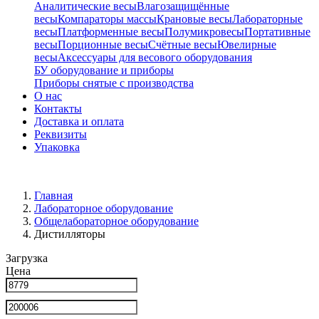
Аналитические весы
Влагозащищённые
весы
Компараторы массы
Крановые весы
Лабораторные
весы
Платформенные весы
Полумикровесы
Портативные
весы
Порционные весы
Счётные весы
Ювелирные
весы
Аксессуары для весового оборудования
БУ оборудование и приборы
Приборы снятые с производства
О нас
Контакты
Доставка и оплата
Реквизиты
Упаковка
Главная
Лабораторное оборудование
Общелабораторное оборудование
Дистилляторы
Загрузка
Цена