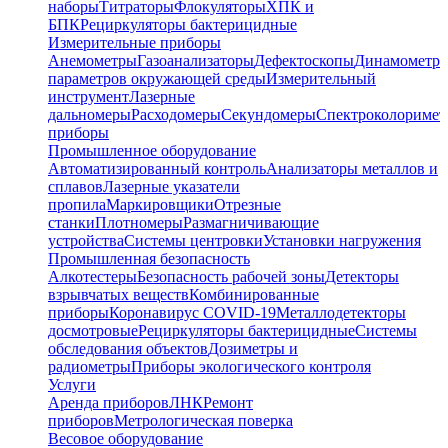
наборы
Титраторы
Флокуляторы
ХПК и
БПК
Рециркуляторы бактерицидные
Измерительные приборы
Анемометры
Газоанализаторы
Дефектоскопы
Динамометр
параметров окружающей среды
Измерительный
инструмент
Лазерные
дальномеры
Расходомеры
Секундомеры
Спектроколориме
приборы
Промышленное оборудование
Автоматизированный контроль
Анализаторы металлов и
сплавов
Лазерные указатели
пропила
Маркировщики
Отрезные
станки
Плотномеры
Размагничивающие
устройства
Системы центровки
Установки нагружения
Промышленная безопасность
Алкотестеры
Безопасность рабочей зоны
Детекторы
взрывчатых веществ
Комбинированные
приборы
Коронавирус COVID-19
Металлодетекторы
досмотровые
Рециркуляторы бактерицидные
Системы
обследования объектов
Дозиметры и
радиометры
Приборы экологического контроля
Услуги
Аренда приборов
ЛНК
Ремонт
приборов
Метрологическая поверка
Весовое оборудование