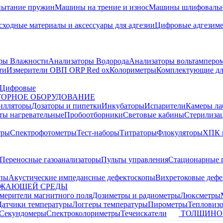
пытание пружин
Машины на трение и износ
Машины шлифовальн
сходные материалы и аксессуары для адгезии
Цифровые адгезим
ры Влажности
Анализаторы Водорода
Анализаторы вольтамперо
ти
Измерители ОВП ORP Red ox
Колориметры
Комплектующие дл
Цифровые
ОРНОЕ ОБОРУДОВАНИЕ
илляторы
Дозаторы и пипетки
Инкубаторы
Испарители
Камеры ла
ты нагревательные
Пробоотборники
Световые кабины
Стерилиза
тры
Спектрофотометры
Тест-наборы
Титраторы
Флокуляторы
ХПК 
Переносные газоанализаторы
Пульты управления
Стационарные 
опы
Акустические импедансные дефектоскопы
Вихретоковые дефе
УЖАЮЩЕЙ СРЕДЫ
змерители магнитного поля
Дозиметры и радиометры
Люксметры
Датчики температуры
Логгеры температуры
Пирометры
Тепловиз
Секундомеры
Спектроколориметры
Течеискатели
ТОЛЩИНО