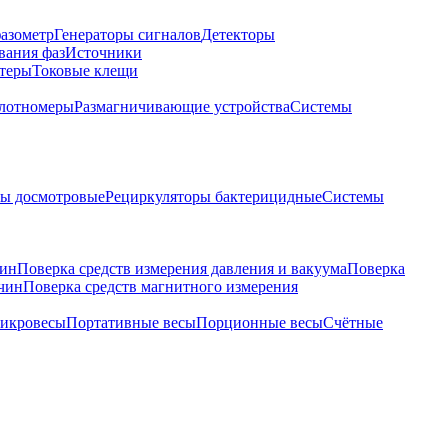
азометр
Генераторы сигналов
Детекторы
вания фаз
Источники
теры
Токовые клещи
лотномеры
Размагничивающие устройства
Системы
ры досмотровые
Рециркуляторы бактерицидные
Системы
чин
Поверка средств измерения давления и вакуума
Поверка
ичин
Поверка средств магнитного измерения
икровесы
Портативные весы
Порционные весы
Счётные