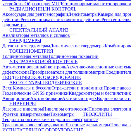
устройства
Образцы для МПД
Стационарные магнитопорошков
РАДИАЦИОННЫЙ КОНТРОЛЬ
Аксессуары для рентгенографии
Денситометры
Камеры для про
действия
Рентгенаппараты постоянного действия
Рентгенпленк
радиометры
СПЕКТРАЛЬНЫЙ АНАЛИЗ
Анализаторы металлов и сплавов
ТВЕРДОМЕРЫ
Датчики к твердомерам
Динамические твердомеры
Комбиниров
ТОЛЩИНОМЕТРИЯ
Толщиномеры металла
Толщиномеры покрытий
УЛЬТРАЗВУКОВОЙ КОНТРОЛЬ
Автоматизированный контроль
Акустико-эмиссионные систем
дефектоскопа
Преобразователи для толщинометрии
Соединител
ГЕОДЕЗИЧЕСКОЕ ОБОРУДОВАНИЕ
АКСЕССУАРЫ ГЕОДЕЗИЧЕСКИЕ
Вехи
Компасы и буссоли
Отражатели и приёмники
Прочие аксес
Геодезические GNSS приемники
Квадрокоптеры и беспилотни
Авиационное
Автомобильное
Активный отдых
Водные навига
НИВЕЛИРЫ
Лазерные нивелиры
Нивелиры оптические
Нивелиры электрон
Рулетки измерительные
Тахеометры
ТЕОДОЛИТЫ
Теодолиты оптические
Теодолиты электронные
Трассопоисковое оборудование
Лазерные дальномеры
Поверка г
ИСПЫТАТЕЛЬНОЕ ОБОРУДОВАНИЕ