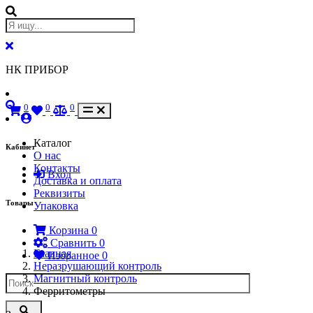
НК ПРИБОР
0
0
0
Каталог
Кабинет
О нас
Контакты
Вход
Доставка и оплата
Реквизиты
Товары
Упаковка
Корзина
0
Сравнить
0
Главная
Избранное
0
Неразрушающий контроль
Магнитный контроль
Ферритометры