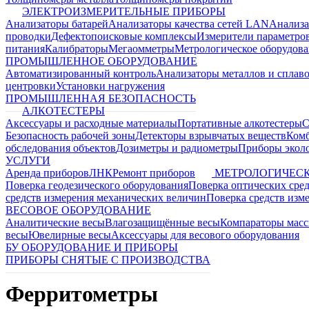
ЭЛЕКТРОИЗМЕРИТЕЛЬНЫЕ ПРИБОРЫ
Анализаторы батарей
Анализаторы качества сетей LAN
Анализа
проводки
Дефектопоисковые комплексы
Измерители параметро
питания
Калибраторы
Мегаомметры
Метрологическое оборудов
ПРОМЫШЛЕННОЕ ОБОРУДОВАНИЕ
Автоматизированный контроль
Анализаторы металлов и сплав
центровки
Установки нагружения
ПРОМЫШЛЕННАЯ БЕЗОПАСНОСТЬ
АЛКОТЕСТЕРЫ
Аксессуары и расходные материалы
Портативные алкотестеры
С
Безопасность рабочей зоны
Детекторы взрывчатых веществ
Ком
обследования объектов
Дозиметры и радиометры
Приборы эколо
УСЛУГИ
Аренда приборов
ЛНК
Ремонт приборов
МЕТРОЛОГИЧЕСК
Поверка геодезического оборудования
Поверка оптических сре
средств измерения механических величин
Поверка средств изм
ВЕСОВОЕ ОБОРУДОВАНИЕ
Аналитические весы
Влагозащищённые весы
Компараторы мас
весы
Ювелирные весы
Аксессуары для весового оборудования
БУ ОБОРУДОВАНИЕ И ПРИБОРЫ
ПРИБОРЫ СНЯТЫЕ С ПРОИЗВОДСТВА
Ферритометры