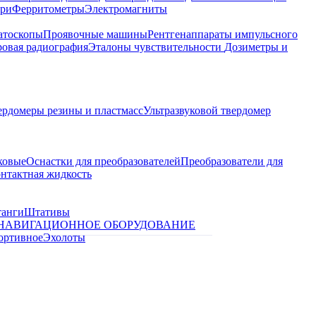
ари
Ферритометры
Электромагниты
атоскопы
Проявочные машины
Рентгенаппараты импульсного
овая радиография
Эталоны чувствительности
Дозиметры и
ердомеры резины и пластмасс
Ультразвуковой твердомер
ковые
Оснастки для преобразователей
Преобразователи для
контактная жидкость
танги
Штативы
НАВИГАЦИОННОЕ ОБОРУДОВАНИЕ
ортивное
Эхолоты