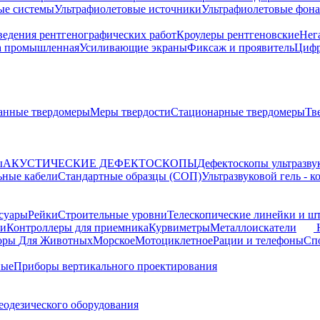
ые системы
Ультрафиолетовые источники
Ультрафиолетовые фон
ведения рентгенографических работ
Кроулеры рентгеновские
Нег
а промышленная
Усиливающие экраны
Фиксаж и проявитель
Цифр
анные твердомеры
Меры твердости
Стационарные твердомеры
Тв
ы
АКУСТИЧЕСКИЕ ДЕФЕКТОСКОПЫ
Дефектоскопы ультразву
ьные кабели
Стандартные образцы (СОП)
Ультразвуковой гель - 
суары
Рейки
Строительные уровни
Телескопические линейки и ш
ки
Контроллеры для приемника
Курвиметры
Металлоискатели
торы
Для Животных
Морское
Мотоциклетное
Рации и телефоны
Сп
ные
Приборы вертикального проектирования
еодезического оборудования