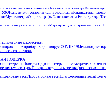
торы качества электроэнергии
Анализаторы спектра
Вольтамперф
в УЗО
Измерители сопротивления заземления
Индикаторы чередо
ание
Мультиметры
Осциллографы
Осциллоскопы
Регистраторы
Тес
ов
Лазерные указатели пропила
Маркировщики
Отрезные станки
П
тационарные алкотестеры
бинированные приборы
Коронавирус COVID-19
Металлодетекто
гического контроля
АЯ ПОВЕРКА
дств измерения
Поверка средств измерения геометрических вели
ерения температуры
Поверка средств измерения физических вел
сы
Крановые весы
Лабораторные весы
Платформенные весы
Полум