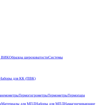
ы ВИК
Образцы шероховатости
Системы
Наборы для КК (ПВК)
анемометры
Термогигрометры
Термометры
Термопара
ы
Материалы для МПД
Наборы для МПД
Намагничивающие