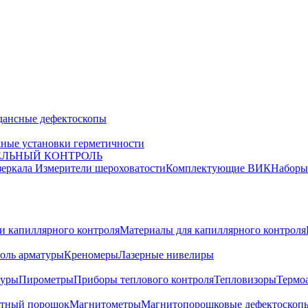
дансные дефектоскопы
ные установки герметичности
ЕЛЬНЫЙ КОНТРОЛЬ
зеркала
Измерители шероховатости
Комплектующие ВИК
Набор
и капиллярного контроля
Материалы для капиллярного контроля
оль арматуры
Креномеры
Лазерные нивелиры
туры
Пирометры
Приборы теплового контроля
Тепловизоры
Термо
тный порошок
Магнитометры
Магнитопорошковые дефектоскоп