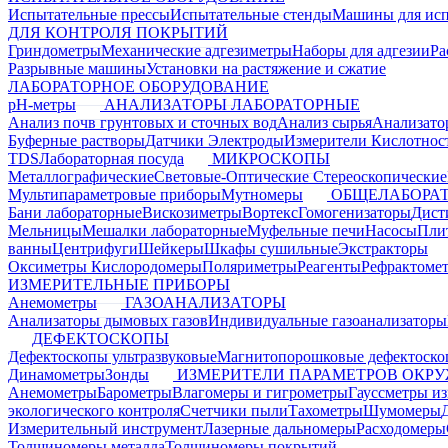
Испытательные прессы
Испытательные стенды
Машины для ис
ДЛЯ КОНТРОЛЯ ПОКРЫТИЙ
Гриндометры
Механические адгезиметры
Наборы для адгезии
Ра
Разрывные машины
Установки на растяжение и сжатие
ЛАБОРАТОРНОЕ ОБОРУДОВАНИЕ
pH-метры
АНАЛИЗАТОРЫ ЛАБОРАТОРНЫЕ
Анализ почв грунтовых и сточных вод
Анализ сырья
Анализато
Буферные растворы
Датчики Электроды
Измерители Кислотнос
TDS
Лабораторная посуда
МИКРОСКОПЫ
Металлографические
Световые-Оптические
Стереоскопические
Мультипараметровые приборы
Мутномеры
ОБЩЕЛАБОРАТ
Бани лабораторные
Вискозиметры
Вортекс
Гомогенизаторы
Дист
Мельницы
Мешалки лабораторные
Муфельные печи
Насосы
Пли
ванны
Центрифуги
Шейкеры
Шкафы сушильные
Экстракторы
Оксиметры Кислородомеры
Поляриметры
Реагенты
Рефрактоме
ИЗМЕРИТЕЛЬНЫЕ ПРИБОРЫ
Анемометры
ГАЗОАНАЛИЗАТОРЫ
Анализаторы дымовых газов
Индивидуальные газоанализаторы
ДЕФЕКТОСКОПЫ
Дефектоскопы ультразвуковые
Магнитопорошковые дефектоск
Динамометры
Зонды
ИЗМЕРИТЕЛИ ПАРАМЕТРОВ ОКР
Анемометры
Барометры
Влагомеры и гигрометры
Гауссметры и
экологического контроля
Счетчики пыли
Тахометры
Шумомеры
Измерительный инструмент
Лазерные дальномеры
Расходомеры
Толщиномеры металла
Толщиномеры покрытий