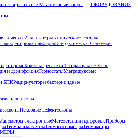
о-полировальные
Маятниковые копры
ОБОРУДОВАНИЕ
етры
метрические
Анализаторы химического состава
я лабораторных приборов
Кондуктометры Солемеры
бораторные
Колбонагреватели
Лабораторная мебель
ция и дезинфекция
Термостаты
Ультразвуковые
и БПК
Рециркуляторы бактерицидные
газоанализаторы
ктоскопы
Искровые дефектоскопы
Манометры электронные
Метеостанции цифровые
Приборы
оры
Термоанемометры
Термогигрометры
Термометры
МЕРЫ