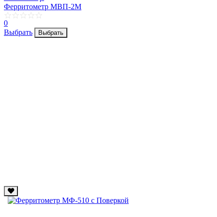
Ферритометр МВП-2М
0
Выбрать
Выбрать