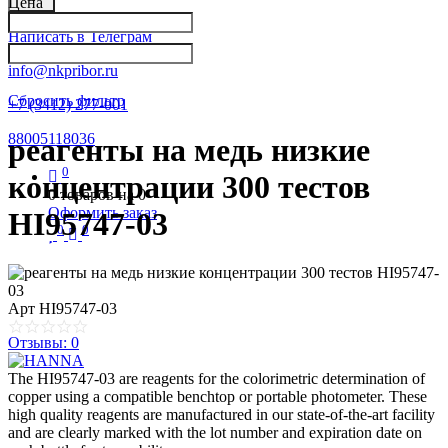
Цена
Написать в Телеграм
info@nkpribor.ru
Сбросить фильтр
+7 (3412) 277-001
88005118036
реагенты на медь низкие
0
концентрации 300 тестов
0
товаров на
0
Оформить заказ
HI95747-03
0
0
Арт
HI95747-03
Отзывы: 0
The HI95747-03 are reagents for the colorimetric determination of
copper using a compatible benchtop or portable photometer. These
high quality reagents are manufactured in our state-of-the-art facility
and are clearly marked with the lot number and expiration date on