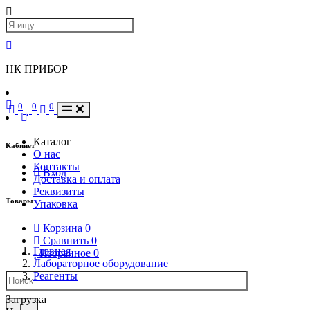
НК ПРИБОР
0
0
0
Каталог
Кабинет
О нас
Контакты
Вход
Доставка и оплата
Реквизиты
Товары
Упаковка
Корзина
0
Сравнить
0
Главная
Избранное
0
Лабораторное оборудование
Реагенты
Загрузка