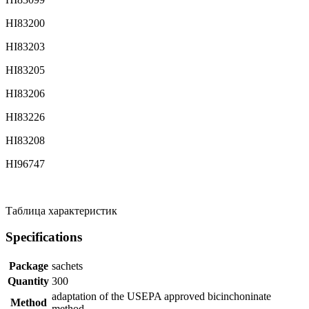
HI83200
HI83203
HI83205
HI83206
HI83226
HI83208
HI96747
Таблица характеристик
Specifications
Package
sachets
Quantity
300
adaptation of the USEPA approved bicinchoninate
Method
method.