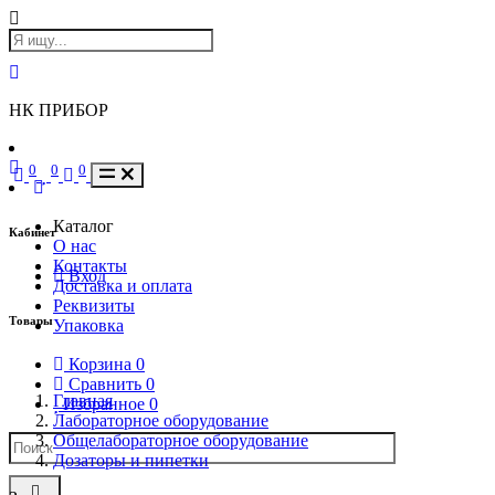
НК ПРИБОР
0
0
0
Каталог
Кабинет
О нас
Контакты
Вход
Доставка и оплата
Реквизиты
Товары
Упаковка
Корзина
0
Сравнить
0
Главная
Избранное
0
Лабораторное оборудование
Общелабораторное оборудование
Дозаторы и пипетки