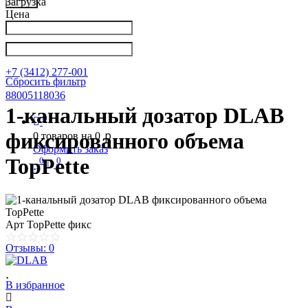
Загрузка
Цена
Написать в Телеграм
info@nkpribor.ru
+7 (3412) 277-001
Сбросить фильтр
88005118036
1-канальный дозатор DLAB
0
p
фиксированного объема
0
товаров на
0
Оформить заказ
TopPette
0
0
Арт
TopPette фикс
Отзывы: 0
В избранное