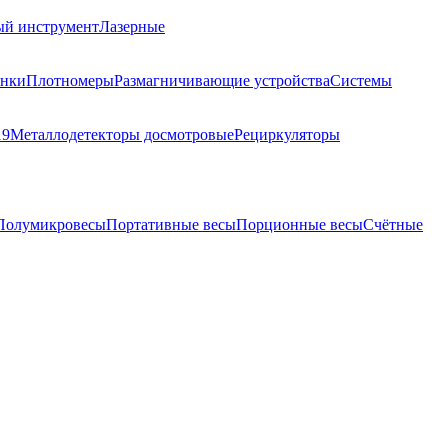
ый инструмент
Лазерные
анки
Плотномеры
Размагничивающие устройства
Системы
19
Металлодетекторы досмотровые
Рециркуляторы
Полумикровесы
Портативные весы
Порционные весы
Счётные