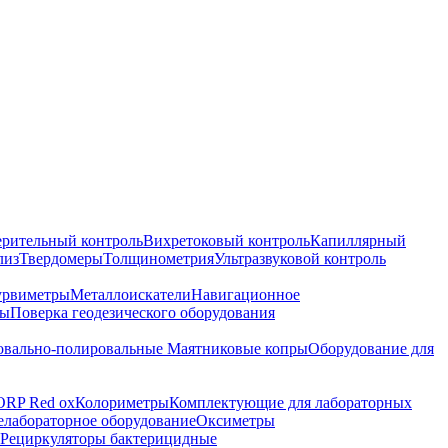
ерительный контроль
Вихретоковый контроль
Капиллярный
лиз
Твердомеры
Толщинометрия
Ультразвуковой контроль
урвиметры
Металлоискатели
Навигационное
ры
Поверка геодезического оборудования
вально-полировальные
Маятниковые копры
Оборудование для
ORP Red ox
Колориметры
Комплектующие для лабораторных
лабораторное оборудование
Оксиметры
Рециркуляторы бактерицидные