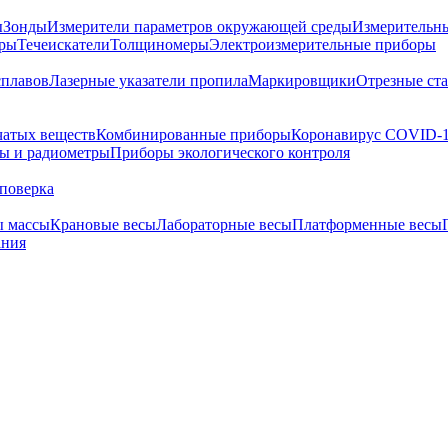
ы
Зонды
Измерители параметров окружающей среды
Измерительн
тры
Течеискатели
Толщиномеры
Электроизмерительные приборы
сплавов
Лазерные указатели пропила
Маркировщики
Отрезные ст
чатых веществ
Комбинированные приборы
Коронавирус COVID-
ы и радиометры
Приборы экологического контроля
поверка
ы массы
Крановые весы
Лабораторные весы
Платформенные весы
ания