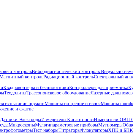
ковый контроль
Вибродиагностический контроль
Визуально-изм
Магнитный контроль
Радиационный контроль
Спектральный ана
ки
Квадрокоптеры и беспилотники
Контроллеры для приемника
К
ры
Теодолиты
Трассопоисковое оборудование
Лазерные дальноме
я испытание пружин
Машины на трение и износ
Машины шлифо
тяжение и сжатие
Датчики Электроды
Измерители Кислотности
Измерители ОВП 
суда
Микроскопы
Мультипараметровые приборы
Мутномеры
Обще
ектрофотометры
Тест-наборы
Титраторы
Флокуляторы
ХПК и БПК