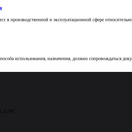
я
сс в производственной и эксплуатационной сфере относительно 
 способа использования, назначения, должно сопровождаться док
, д.268