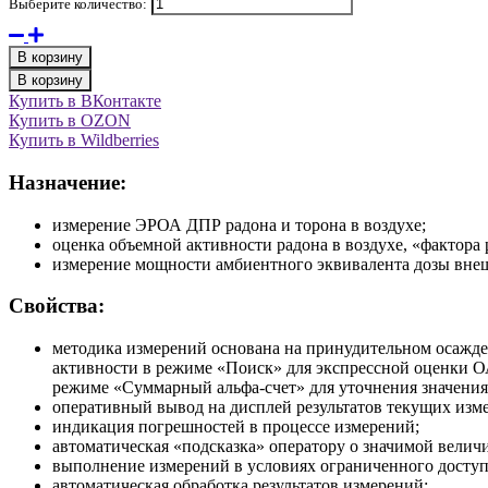
Выберите количество:
В корзину
В корзину
Купить в ВКонтакте
Купить в OZON
Купить в Wildberries
Назначение:
измерение ЭРОА ДПР радона и торона в воздухе;
оценка объемной активности радона в воздухе, «фактора
измерение мощности амбиентного эквивалента дозы внеш
Свойства:
методика измерений основана на принудительном осажде
активности в режиме «Поиск» для экспрессной оценки ОА
режиме «Суммарный альфа-счет» для уточнения значения
оперативный вывод на дисплей результатов текущих изм
индикация погрешностей в процессе измерений;
автоматическая «подсказка» оператору о значимой велич
выполнение измерений в условиях ограниченного доступ
автоматическая обработка результатов измерений;