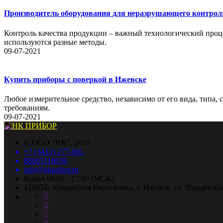
Производитель оборудования для неразрушающего контрол
Контроль качества продукции – важный технологический проце
используются разные методы.
09-07-2021
Купить приборы с поверкой в Ижевске
Любое измерительное средство, независимо от его вида, типа,
требованиям.
09-07-2021
©
ООО "НК"
, 2026
+7 (3412) 277-001
88005118036
info@nkpribor.ru
Будни 08:00 - 17:00 (МСК)
426034, Удмуртская Республика, г. Ижевск, ул. Удмуртская