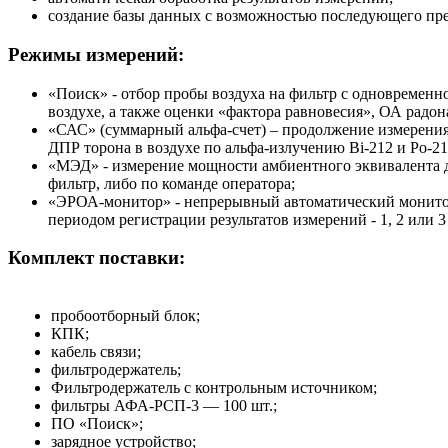
создание базы данных с возможностью последующего пре
Режимы измерений:
«Поиск» - отбор пробы воздуха на фильтр с одновременн
воздухе, а также оценки «фактора равновесия», ОА радон
«САС» (суммарный альфа-счет) – продолжение измерения
ДПР торона в воздухе по альфа-излучению Bi-212 и Po-21
«МЭД» - измерение мощности амбиентного эквивалента д
фильтр, либо по команде оператора;
«ЭРОА-монитор» - непрерывный автоматический монитор
периодом регистрации результатов измерений - 1, 2 или 3 
Комплект поставки:
пробоотборный блок;
КПК;
кабель связи;
фильтродержатель;
Фильтродержатель с контрольным источником;
фильтры АФА-РСП-3 — 100 шт.;
ПО «Поиск»;
зарядное устройство;