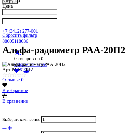
Загрузка
Цена
Написать в Телеграм
info@nkpribor.ru
+7 (3412) 277-001
Сбросить фильтр
88005118036
Альфа-радиометр РАА-20П2
0
0
товаров на
0
Оформить заказ
0
0
Арт
РАА-20П2
Отзывы: 0
В избранное
В сравнение
Выберите количество: