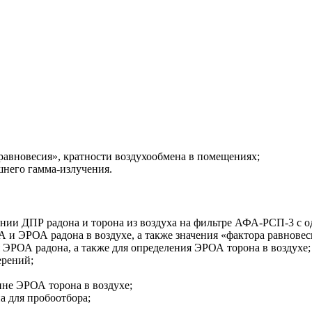
 равновесия», кратности воздухообмена в помещениях;
него гамма-излучения.
нии ДПР радона и торона из воздуха на фильтре АФА-РСП-3 с 
 и ЭРОА радона в воздухе, а также значения «фактора равнове
 ЭРОА радона, а также для определения ЭРОА торона в воздухе;
ерений;
ине ЭРОА торона в воздухе;
а для пробоотбора;