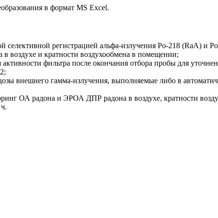
образования в формат MS Excel.
ой селективной регистрацией альфа-излучения Ро-218 (RaA) и Р
а в воздухе и кратности воздухообмена в помещении;
 активности фильтра после окончания отбора пробы для уточне
2;
озы внешнего гамма-излучения, выполняемые либо в автоматич
инг ОА радона и ЭРОА ДПР радона в воздухе, кратности воздух
ч.