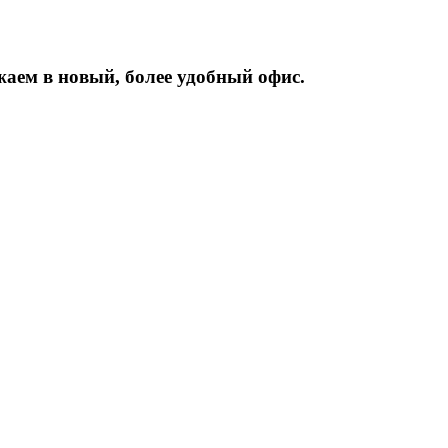
жаем
в
новый,
более
удобный
офис.