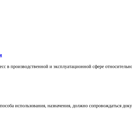
я
сс в производственной и эксплуатационной сфере относительно 
 способа использования, назначения, должно сопровождаться док