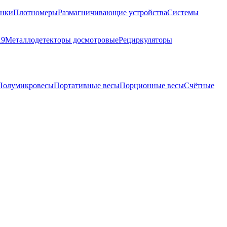
анки
Плотномеры
Размагничивающие устройства
Системы
19
Металлодетекторы досмотровые
Рециркуляторы
Полумикровесы
Портативные весы
Порционные весы
Счётные