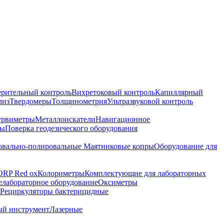
ерительный контроль
Вихретоковый контроль
Капиллярный
лиз
Твердомеры
Толщинометрия
Ультразвуковой контроль
урвиметры
Металлоискатели
Навигационное
ры
Поверка геодезического оборудования
вально-полировальные
Маятниковые копры
Оборудование для
ORP Red ox
Колориметры
Комплектующие для лабораторных
лабораторное оборудование
Оксиметры
Рециркуляторы бактерицидные
ый инструмент
Лазерные