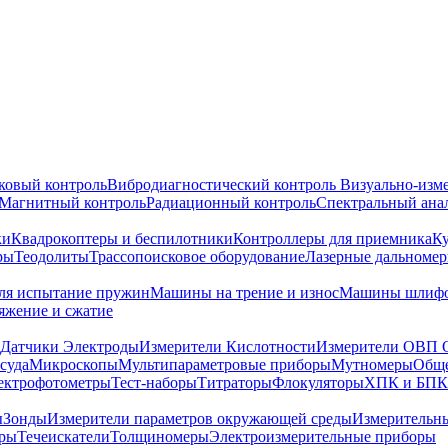
ковый контроль
Вибродиагностический контроль
Визуально-изм
Магнитный контроль
Радиационный контроль
Спектральный ана
ки
Квадрокоптеры и беспилотники
Контроллеры для приемника
К
ры
Теодолиты
Трассопоисковое оборудование
Лазерные дальноме
я испытание пружин
Машины на трение и износ
Машины шлифо
тяжение и сжатие
Датчики Электроды
Измерители Кислотности
Измерители ОВП 
суда
Микроскопы
Мультипараметровые приборы
Мутномеры
Обще
ектрофотометры
Тест-наборы
Титраторы
Флокуляторы
ХПК и БПК
ы
Зонды
Измерители параметров окружающей среды
Измерительн
тры
Течеискатели
Толщиномеры
Электроизмерительные приборы