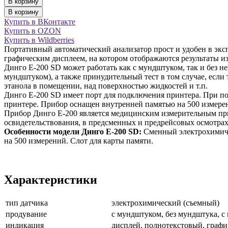
В корзину
В корзину
Купить в ВКонтакте
Купить в OZON
Купить в Wildberries
Портативный автоматический анализатор прост и удобен в эк
графическим дисплеем, на котором отображаются результаты из
Динго Е-200 SD может работать как с мундштуком, так и без не
мундштуком), а также принудительный тест в том случае, есл
этанола в помещении, над поверхностью жидкостей и т.п.
Динго Е-200 SD имеет порт для подключения принтера. При по
принтере. Прибор оснащен внутренней памятью на 500 измерени
Прибор Динго Е-200 является медицинским измерительным при
освидетельствования, в предсменных и предрейсовых осмотрах 
Особенности модели Динго Е-200 SD:
Сменный электрохимичес
на 500 измерений. Слот для карты памяти.
Характеристики
тип датчика
электрохимический (съемный)
продувание
с мундштуком, без мундштука, с
индикация
дисплей, полнотекстовый, граф