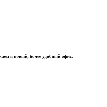
жаем
в
новый,
более
удобный
офис.