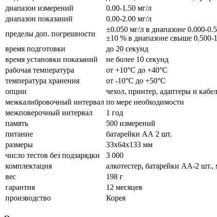
диапазон измерений
0.00-1.50 мг/л
диапазон показаний
0.00-2.00 мг/л
±0.050 мг/л в диапазоне 0.000-0.5
пределы доп. погрешности
±10 % в диапазоне свыше 0.500-1
время подготовки
до 20 секунд
время установки показаний
не более 10 секунд
рабочая температура
от +10°С до +40°С
температура хранения
от -10°С до +50°С
опции
чехол, принтер, адаптеры и кабе
межкалибровочный интервал
по мере необходимости
межповерочный интервал
1 год
память
500 измерений
питание
батарейки АА 2 шт.
размеры
33х64х133 мм
число тестов без подзарядки
3 000
комплектация
алкотестер, батарейки АА-2 шт.,
вес
198 г
гарантия
12 месяцев
производство
Корея