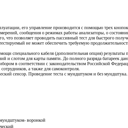
сплуатации, его управление производится с помощью трех кноп
мерений, сообщения о режимах работы анализаторы, о состоянии
го, что позволяет проводить пассивный тест для быстрого получе
и тестируемый не может обеспечить требуемую продолжительност
мощи специального кабеля (дополнительная опция) результаты п
й и слотом для карты памяти. До полного разряда батареек данн
бором в соответствии с законодательством Российской Федерац
сотрудников, а также для самоконтроля.
кий сенсор. Проведение теста с мундштуком и без мундштука.
 мундштуком- воронкой
ический