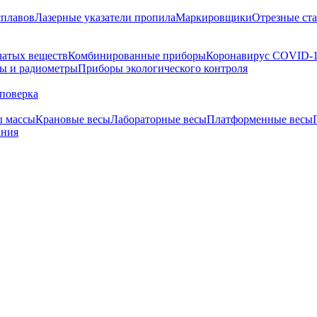
сплавов
Лазерные указатели пропила
Маркировщики
Отрезные ст
чатых веществ
Комбинированные приборы
Коронавирус COVID-
ы и радиометры
Приборы экологического контроля
поверка
ы массы
Крановые весы
Лабораторные весы
Платформенные весы
ания