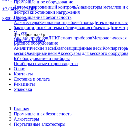
Промышленное оборудование
Автоматизированный контроль
Анализаторы металлов и 
+7 (3412) 277-001
центровки
Установки нагружения
Промышленная безопасность
88005118036
Алкотестеры
Безопасность рабочей зоны
Детекторы взрыв
бактерицидные
Системы обследования объектов
Дозиметр
0
Услуги
0
товаров на
0
p
Аренда приборов
ЛНК
Ремонт приборов
Метрологическая 
Оформить заказ
Весовое оборудование
0
0
Аналитические весы
Влагозащищённые весы
Компаратор
весы
Ювелирные весы
Аксессуары для весового оборудов
БУ оборудование и приборы
Приборы снятые с производства
О нас
Контакты
Доставка и оплата
Реквизиты
Упаковка
Главная
Промышленная безопасность
Алкотестеры
Портативные алкотестеры