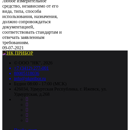
Любое измерительное
средство, независимо от его
вида, типа, способа
использования, назначения,
должно сопровождаться
документацией,
соответствовать стандартам и
отвечать заявленным
требованиям.
09-07-2021
©
ООО "НК"
, 2026
+7 (3412) 277-001
88005118036
info@nkpribor.ru
Будни 08:00 - 17:00 (МСК)
426034, Удмуртская Республика, г. Ижевск, ул.
Удмуртская, д.268