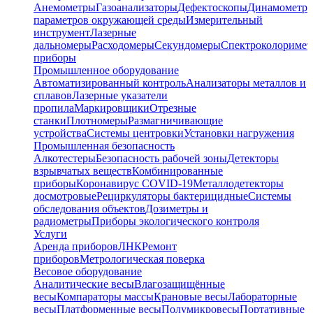
Анемометры
Газоанализаторы
Дефектоскопы
Динамометр
параметров окружающей среды
Измерительный
инструмент
Лазерные
дальномеры
Расходомеры
Секундомеры
Спектроколориме
приборы
Промышленное оборудование
Автоматизированный контроль
Анализаторы металлов и
сплавов
Лазерные указатели
пропила
Маркировщики
Отрезные
станки
Плотномеры
Размагничивающие
устройства
Системы центровки
Установки нагружения
Промышленная безопасность
Алкотестеры
Безопасность рабочей зоны
Детекторы
взрывчатых веществ
Комбинированные
приборы
Коронавирус COVID-19
Металлодетекторы
досмотровые
Рециркуляторы бактерицидные
Системы
обследования объектов
Дозиметры и
радиометры
Приборы экологического контроля
Услуги
Аренда приборов
ЛНК
Ремонт
приборов
Метрологическая поверка
Весовое оборудование
Аналитические весы
Влагозащищённые
весы
Компараторы массы
Крановые весы
Лабораторные
весы
Платформенные весы
Полумикровесы
Портативные