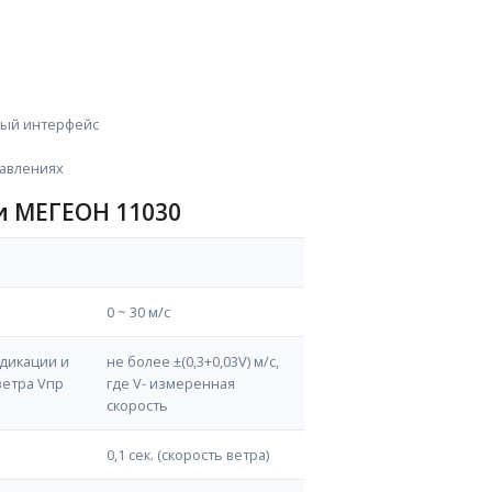
ный интерфейс
равлениях
и МЕГЕОН 11030
0 ~ 30 м/с
дикации и
не более ±(0,3+0,03V) м/с,
ветра Vпр
где V- измеренная
скорость
0,1 сек. (скорость ветра)