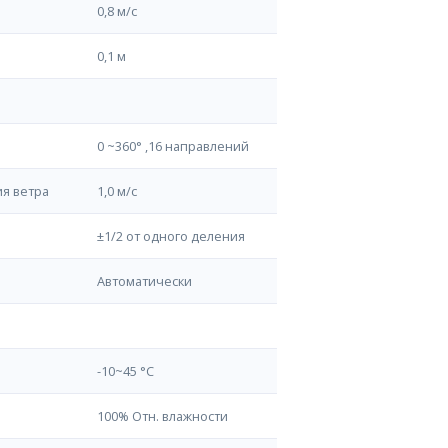
0,8 м/с
0,1 м
0 ~360° ,16 направлений
я ветра
1,0 м/с
±1/2 от одного деления
Автоматически
-10~45 °С
100% Отн. влажности