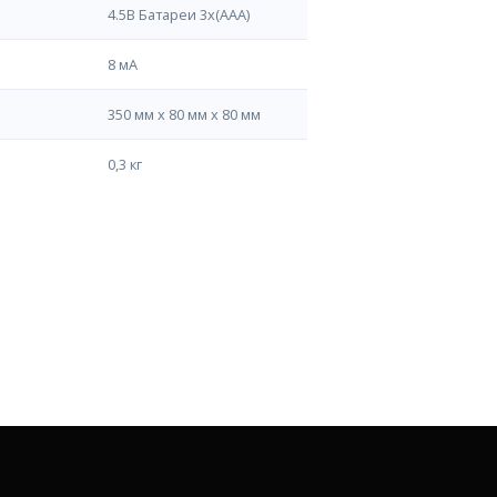
4.5В Батареи 3х(AAA)
8 мА
350 мм х 80 мм х 80 мм
0,3 кг