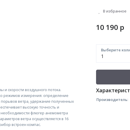
В избранное
10 190
p
Выберите коли
Характерис
ы и скорости воздушного потока.
ко режимов измерения: определение
Производитель
:
е порывов ветра, удержание полученных
беспечивает высокую точность и
 необходимости флюгер анемометра
араметров ветра осуществляется в 16
рибор встроен компас.