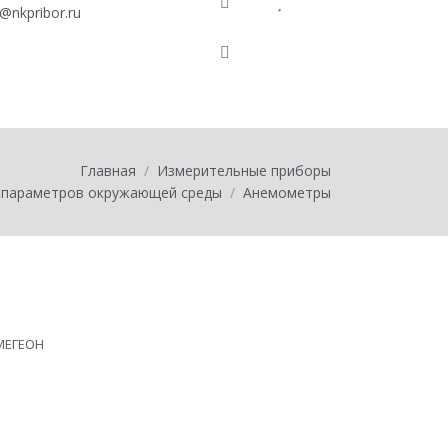
o@nkpribor.ru
0
товаров на
0
p
Главная
Измерительные приборы
 параметров окружающей среды
Анемометры