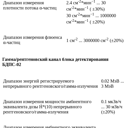
-2
−1
2.4 см
*мин
... 30
Диапазон измерения
-2
−1
плотности потока α-частиц
см
*мин
( ±30%)
-2
−1
30 см
*мин
... 1000000
-2
−1
см
*мин
( ±20%)
Диапазон измерения флюенса
-2
-2
1 см
... 3000000 см
(±20%)
α-частиц
Гамма/рентгеновский канал блока детектирования
БДПС-02
Диапазон энергий регистрируемого
0.02 МэВ ...
непрерывного рентгеновского/гамма-излучения
3 МэВ
Диапазон измерения мощности амбиентного
0.1 мкЗв/ч
эквивалента дозы H́*(10) непрерывного
... 30 мЗв/ч
рентгеновского/гамма-излучения
(±20%)
Диапазон измерения амбиентного эквивалента