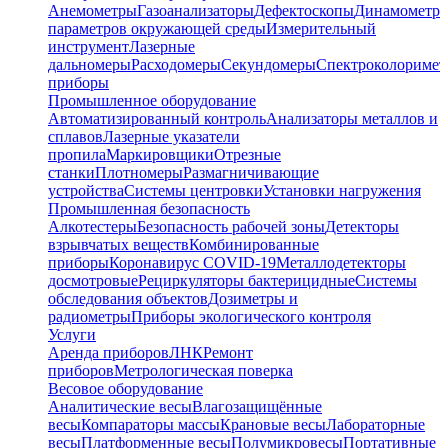
Анемометры
Газоанализаторы
Дефектоскопы
Динамометр
параметров окружающей среды
Измерительный
инструмент
Лазерные
дальномеры
Расходомеры
Секундомеры
Спектроколориме
приборы
Промышленное оборудование
Автоматизированный контроль
Анализаторы металлов и
сплавов
Лазерные указатели
пропила
Маркировщики
Отрезные
станки
Плотномеры
Размагничивающие
устройства
Системы центровки
Установки нагружения
Промышленная безопасность
Алкотестеры
Безопасность рабочей зоны
Детекторы
взрывчатых веществ
Комбинированные
приборы
Коронавирус COVID-19
Металлодетекторы
досмотровые
Рециркуляторы бактерицидные
Системы
обследования объектов
Дозиметры и
радиометры
Приборы экологического контроля
Услуги
Аренда приборов
ЛНК
Ремонт
приборов
Метрологическая поверка
Весовое оборудование
Аналитические весы
Влагозащищённые
весы
Компараторы массы
Крановые весы
Лабораторные
весы
Платформенные весы
Полумикровесы
Портативные