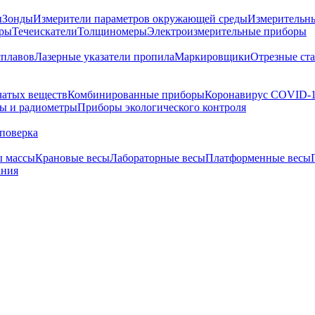
ы
Зонды
Измерители параметров окружающей среды
Измерительн
тры
Течеискатели
Толщиномеры
Электроизмерительные приборы
сплавов
Лазерные указатели пропила
Маркировщики
Отрезные ст
чатых веществ
Комбинированные приборы
Коронавирус COVID-
ы и радиометры
Приборы экологического контроля
поверка
ы массы
Крановые весы
Лабораторные весы
Платформенные весы
ания