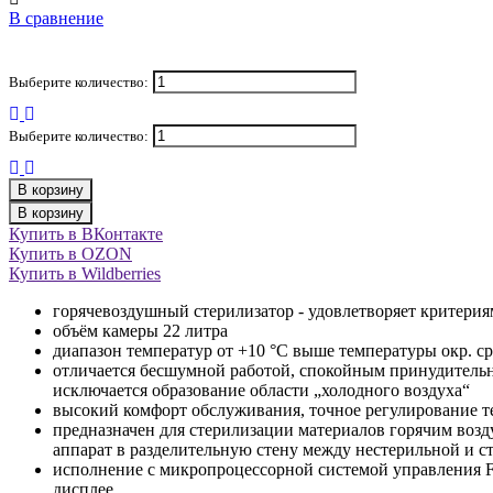
В сравнение
Выберите количество:
Выберите количество:
В корзину
В корзину
Купить в ВКонтакте
Купить в OZON
Купить в Wildberries
горячевоздушный стерилизатор - удовлетворяет критерия
объём камеры 22 литра
диапазон температур от +10 °C выше температуры окр. ср
отличается бесшумной работой, спокойным принудительн
исключается образование области „холодного воздуха“
высокий комфорт обслуживания, точное регулирование т
предназначен для стерилизации материалов горячим воз
аппарат в разделительную стену между нестерильной и с
исполнение с микропроцессорной системой управления F
дисплее