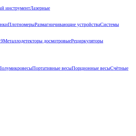
ый инструмент
Лазерные
анки
Плотномеры
Размагничивающие устройства
Системы
19
Металлодетекторы досмотровые
Рециркуляторы
Полумикровесы
Портативные весы
Порционные весы
Счётные