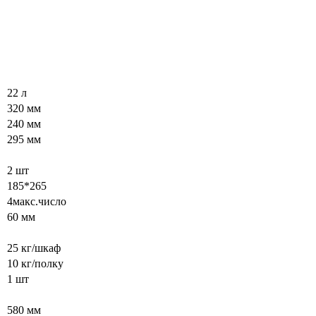
22 л
320 мм
240 мм
295 мм
2 шт
185*265
4макс.число
60 мм
25 кг/шкаф
10 кг/полку
1 шт
580 мм