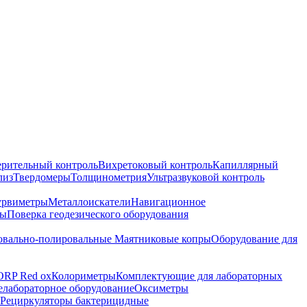
ерительный контроль
Вихретоковый контроль
Капиллярный
лиз
Твердомеры
Толщинометрия
Ультразвуковой контроль
урвиметры
Металлоискатели
Навигационное
ры
Поверка геодезического оборудования
вально-полировальные
Маятниковые копры
Оборудование для
ORP Red ox
Колориметры
Комплектующие для лабораторных
лабораторное оборудование
Оксиметры
Рециркуляторы бактерицидные