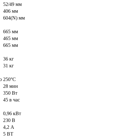
52/49 мм
406 мм
604(N) мм
665 мм
465 мм
665 мм
36 кг
31 кг
о
250°C
28 мин
350 Вт
45 в час
0,96 кВт
230 В
4,2 А
5 ВТ