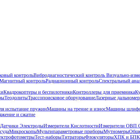
ковый контроль
Вибродиагностический контроль
Визуально-изм
Магнитный контроль
Радиационный контроль
Спектральный ана
ки
Квадрокоптеры и беспилотники
Контроллеры для приемника
К
ры
Теодолиты
Трассопоисковое оборудование
Лазерные дальноме
я испытание пружин
Машины на трение и износ
Машины шлифо
тяжение и сжатие
Датчики Электроды
Измерители Кислотности
Измерители ОВП 
суда
Микроскопы
Мультипараметровые приборы
Мутномеры
Обще
ектрофотометры
Тест-наборы
Титраторы
Флокуляторы
ХПК и БПК