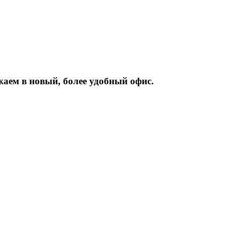
жаем
в
новый,
более
удобный
офис.