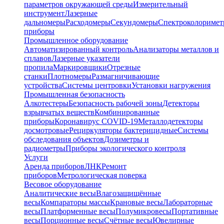
параметров окружающей среды
Измерительный
инструмент
Лазерные
дальномеры
Расходомеры
Секундомеры
Спектроколориме
приборы
Промышленное оборудование
Автоматизированный контроль
Анализаторы металлов и
сплавов
Лазерные указатели
пропила
Маркировщики
Отрезные
станки
Плотномеры
Размагничивающие
устройства
Системы центровки
Установки нагружения
Промышленная безопасность
Алкотестеры
Безопасность рабочей зоны
Детекторы
взрывчатых веществ
Комбинированные
приборы
Коронавирус COVID-19
Металлодетекторы
досмотровые
Рециркуляторы бактерицидные
Системы
обследования объектов
Дозиметры и
радиометры
Приборы экологического контроля
Услуги
Аренда приборов
ЛНК
Ремонт
приборов
Метрологическая поверка
Весовое оборудование
Аналитические весы
Влагозащищённые
весы
Компараторы массы
Крановые весы
Лабораторные
весы
Платформенные весы
Полумикровесы
Портативные
весы
Порционные весы
Счётные весы
Ювелирные