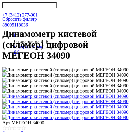
info@nkpribor.ru
+7 (3412) 277-001
Сбросить фильтр
88005118036
Динамометр кистевой
0
0
товаров на
0
(силомер) цифровой
p
Оформить заказ
0
0
МЕГЕОН 34090
Арт
МЕГЕОН 34090