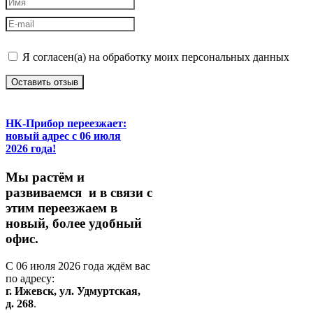
Я согласен(а) на обработку моих персональных данных
Оставить отзыв
НК-Прибор переезжает:
новый адрес с 06 июля
2026 года!
М
ы
растём
и
развиваемся
и
в
связи
с
этим
переезжаем
в
новый,
более
удобный
офис.
С
06
июля
2026
года
ждём
вас
по
адресу:
г.
Ижевск,
ул.
Удмуртская,
д.
268
.