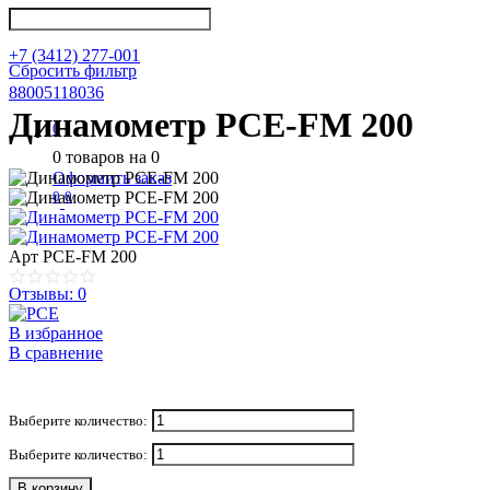
info@nkpribor.ru
+7 (3412) 277-001
Сбросить фильтр
88005118036
Динамометр PCE-FM 200
0
0
товаров на
0
Оформить заказ
0
0
Арт
PCE-FM 200
Отзывы: 0
В избранное
В сравнение
Выберите количество:
Выберите количество:
В корзину