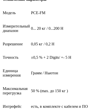
Модель
PCE-FM
Измерительный
0... 20 кг / 0...200 Н
диапазон
Разрешение
0,05 кг / 0,2 Н
Точность
±0,5 % + 2 Digits/ +- 5 Н
Единица
Грамм / Ньютон
измерения
Максимальная
50 % (max. до 150 кг )
перегрузка
Интрефейс
есть, в комплекте с кабелем и ПО