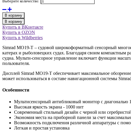
Выберите количество:
В корзину
В корзину
Купить в ВКонтакте
Купить в OZON
Купить в Wildberries
Simrad MO19-T – судовой широкоформатный сенсорный многоф
катерах и рыболовецких судах. Благодаря своим компактным р
судна. Мульти-сенсорное управление включает функции масшта
пользователя.
Дисплей Simrad MO19-T обеспечивает максимальное обозрение 
может использоваться в составе навигационной системы Simrad
Особенности
Мультисенсорный антибликовый монитор с диагональю 
Высокая яркость экрана - 1000 нит
Современный стильный дизайн с черной или серебристой
Экономия места на приборной панели за счет максимальн
Возможность подключения различной аппаратуры с по
Легкая и простая установка