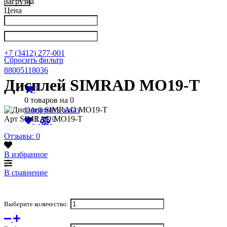
Загрузка
Цена
Написать в Телеграм
info@nkpribor.ru
+7 (3412) 277-001
Сбросить фильтр
88005118036
Дисплей SIMRAD MO19-T
0
0
товаров на
0
Оформить заказ
0
0
Арт
SIMRAD MO19-T
Отзывы: 0
В избранное
В сравнение
Выберите количество: