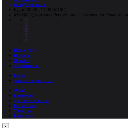
info@nkpribor.ru
Будни 08:00 - 17:00 (МСК)
426034, Удмуртская Республика, г. Ижевск, ул. Удмуртская
Прайс-лист
Новости
Отзывы
Форма связи
Войти
Зарегистрироваться
О нас
Контакты
Доставка и оплата
Реквизиты
Упаковка
Вакансии
Close
x