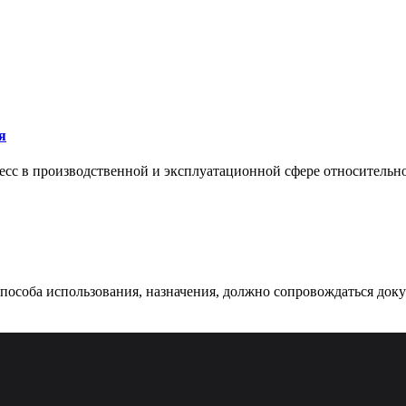
я
сс в производственной и эксплуатационной сфере относительно 
 способа использования, назначения, должно сопровождаться док