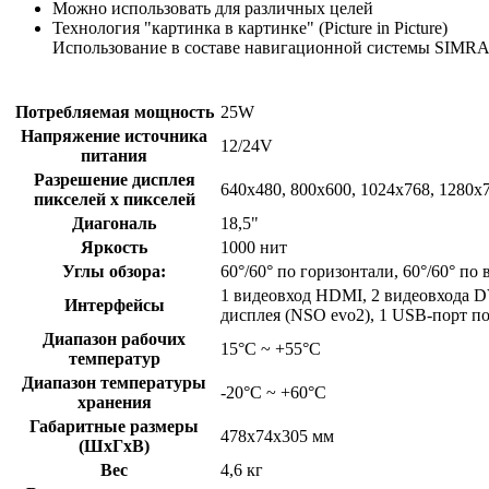
Можно использовать для различных целей
Технология "картинка в картинке" (Picture in Picture)
Использование в составе навигационной системы SIMRAD
Потребляемая мощность
25W
Напряжение источника
12/24V
питания
Разрешение дисплея
640x480, 800x600, 1024x768, 1280x
пикселей x пикселей
Диагональ
18,5"
Яркость
1000 нит
Углы обзора:
60°/60° по горизонтали, 60°/60° по
1 видеовход HDMI, 2 видеовхода D
Интерфейсы
дисплея (NSO evo2), 1 USB-порт по
Диапазон рабочих
15°C ~ +55°C
температур
Диапазон температуры
-20°C ~ +60°C
хранения
Габаритные размеры
478х74х305 мм
(ШхГхВ)
Вес
4,6 кг