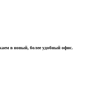
жаем
в
новый,
более
удобный
офис.