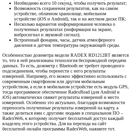
Необходимо всего 10 секунд, чтобы получить результат;
Возможность сохранения результатов, как на самом
устройстве, облачном хранилище, мобильном
устройстве (iOS и Android), так и на жестком диске ПК;
Несколько вариантов информирования человека о
полученных результатах (информация на экране,
вибросигнал и звуковой сигнал);
Встроенный фонарик, часы, датчик атмосферного
давления и датчик температуры окружающей среды.
Особенностью дозиметра модели RADEX RD1212BT является
то, что в ней реализована технология беспроводной передачи
данных. То есть, дозиметр с Bluetooth не требует проводного
подсоединения, чтобы перенести c него результаты
измерений. Например, его можно эффективно использовать с
современным смартфоном или другим мобильным
устройством, а если в мобильном устройстве есть модуль GPS,
тогда программное обеспечение RadexRead (для Android и
iOS) автоматически свяжет результаты измерений и место
измерений. Особенно это актуально, благодаря возможности
переносить полученные результаты измерений на карту, а
также делиться ими с другими людьми в специальном ПО –
RadexWeb, к которому получает бесплатный доступ каждый
владелец этого устройства. Для на перехода на сайт
бесплатной онлайн программы RadexWeb, нажмите тут.