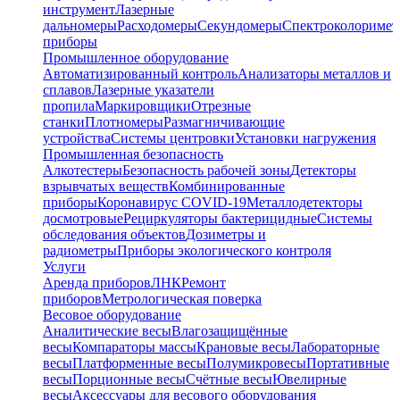
инструмент
Лазерные
дальномеры
Расходомеры
Секундомеры
Спектроколориме
приборы
Промышленное оборудование
Автоматизированный контроль
Анализаторы металлов и
сплавов
Лазерные указатели
пропила
Маркировщики
Отрезные
станки
Плотномеры
Размагничивающие
устройства
Системы центровки
Установки нагружения
Промышленная безопасность
Алкотестеры
Безопасность рабочей зоны
Детекторы
взрывчатых веществ
Комбинированные
приборы
Коронавирус COVID-19
Металлодетекторы
досмотровые
Рециркуляторы бактерицидные
Системы
обследования объектов
Дозиметры и
радиометры
Приборы экологического контроля
Услуги
Аренда приборов
ЛНК
Ремонт
приборов
Метрологическая поверка
Весовое оборудование
Аналитические весы
Влагозащищённые
весы
Компараторы массы
Крановые весы
Лабораторные
весы
Платформенные весы
Полумикровесы
Портативные
весы
Порционные весы
Счётные весы
Ювелирные
весы
Аксессуары для весового оборудования