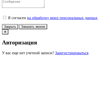
Я согласен
на обработку моих персональных данных
Закрыть
Заказать звонок
Авторизация
У вас еще нет учетной записи?
Зарегистрироваться
Войти по Email
Войти по номеру телефона
Конфиденциальность
Принять
x
Сообщение
Платформа интернет-магазина
Nkpribor.ru - PHPShop © 2026
Вся информация на сайте носит