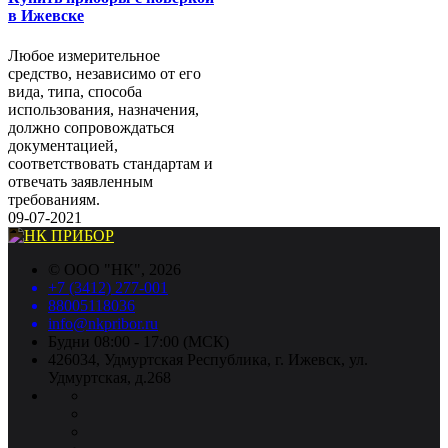
в Ижевске
Любое измерительное
средство, независимо от его
вида, типа, способа
использования, назначения,
должно сопровождаться
документацией,
соответствовать стандартам и
отвечать заявленным
требованиям.
09-07-2021
©
ООО "НК"
, 2026
+7 (3412) 277-001
88005118036
info@nkpribor.ru
Будни 08:00 - 17:00 (МСК)
426034, Удмуртская Республика, г. Ижевск, ул.
Удмуртская, д.268