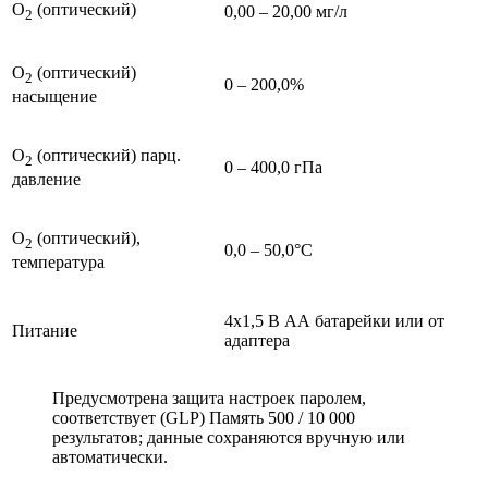
O
(оптический)
0,00 – 20,00 мг/л
2
O
(оптический)
2
0 – 200,0%
насыщение
O
(оптический) парц.
2
0 – 400,0 гПа
давление
O
(оптический),
2
0,0 – 50,0°С
температура
4x1,5 В АА батарейки или от
Питание
адаптера
Предусмотрена защита настроек паролем,
соответствует (GLP) Память 500 / 10 000
результатов; данные сохраняются вручную или
автоматически.