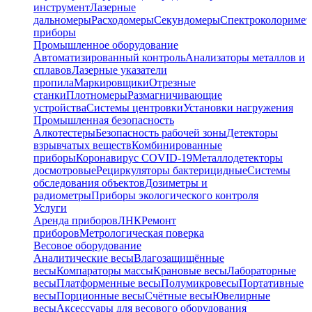
инструмент
Лазерные
дальномеры
Расходомеры
Секундомеры
Спектроколориме
приборы
Промышленное оборудование
Автоматизированный контроль
Анализаторы металлов и
сплавов
Лазерные указатели
пропила
Маркировщики
Отрезные
станки
Плотномеры
Размагничивающие
устройства
Системы центровки
Установки нагружения
Промышленная безопасность
Алкотестеры
Безопасность рабочей зоны
Детекторы
взрывчатых веществ
Комбинированные
приборы
Коронавирус COVID-19
Металлодетекторы
досмотровые
Рециркуляторы бактерицидные
Системы
обследования объектов
Дозиметры и
радиометры
Приборы экологического контроля
Услуги
Аренда приборов
ЛНК
Ремонт
приборов
Метрологическая поверка
Весовое оборудование
Аналитические весы
Влагозащищённые
весы
Компараторы массы
Крановые весы
Лабораторные
весы
Платформенные весы
Полумикровесы
Портативные
весы
Порционные весы
Счётные весы
Ювелирные
весы
Аксессуары для весового оборудования