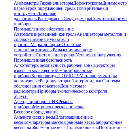
Анемометры
Газоанализаторы
Дефектоскопы
Динамометр
параметров окружающей среды
Измерительный
инструмент
Лазерные
дальномеры
Расходомеры
Секундомеры
Спектроколориме
приборы
Промышленное оборудование
Автоматизированный контроль
Анализаторы металлов и
сплавов
Лазерные указатели
пропила
Маркировщики
Отрезные
станки
Плотномеры
Размагничивающие
устройства
Системы центровки
Установки нагружения
Промышленная безопасность
Алкотестеры
Безопасность рабочей зоны
Детекторы
взрывчатых веществ
Комбинированные
приборы
Коронавирус COVID-19
Металлодетекторы
досмотровые
Рециркуляторы бактерицидные
Системы
обследования объектов
Дозиметры и
радиометры
Приборы экологического контроля
Услуги
Аренда приборов
ЛНК
Ремонт
приборов
Метрологическая поверка
Весовое оборудование
Аналитические весы
Влагозащищённые
весы
Компараторы массы
Крановые весы
Лабораторные
весы
Платформенные весы
Полумикровесы
Портативные