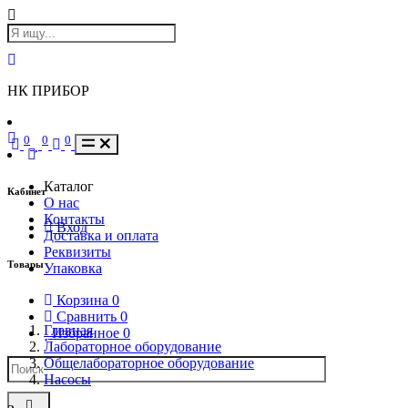
НК ПРИБОР
0
0
0
Каталог
Кабинет
О нас
Контакты
Вход
Доставка и оплата
Реквизиты
Товары
Упаковка
Корзина
0
Сравнить
0
Главная
Избранное
0
Лабораторное оборудование
Общелабораторное оборудование
Насосы