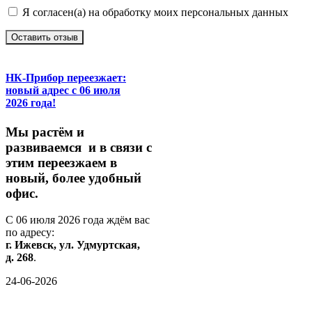
Я согласен(а) на обработку моих персональных данных
Оставить отзыв
НК-Прибор переезжает:
новый адрес с 06 июля
2026 года!
М
ы
растём
и
развиваемся
и
в
связи
с
этим
переезжаем
в
новый,
более
удобный
офис.
С
06
июля
2026
года
ждём
вас
по
адресу:
г.
Ижевск,
ул.
Удмуртская,
д.
268
.
24-06-2026