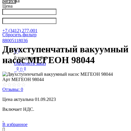
Загрузка
Цена
Написать в Телеграм
info@nkpribor.ru
+7 (3412) 277-001
Сбросить фильтр
88005118036
Двухступенчатый вакуумный
0
p
насос МЕГЕОН 98044
0
товаров на
0
Оформить заказ
0
0
Арт
МЕГЕОН 98044
Отзывы: 0
Цена актуальна 01.09.2023
Включает НДС.
В избранное