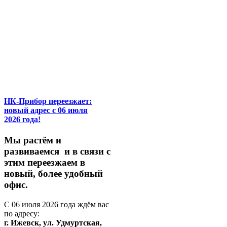
НК-Прибор переезжает:
новый адрес с 06 июля
2026 года!
М
ы
растём
и
развиваемся
и
в
связи
с
этим
переезжаем
в
новый,
более
удобный
офис.
С
06
июля
2026
года
ждём
вас
по
адресу:
г.
Ижевск,
ул.
Удмуртская,