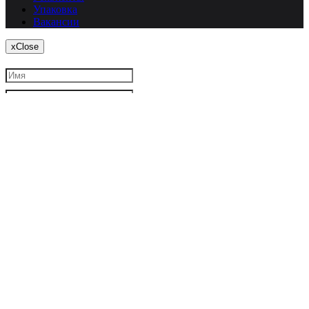
Упаковка
Вакансии
x
Close
Я согласен
на обработку моих персональных данных
Закрыть
Заказать звонок
Авторизация
У вас еще нет учетной записи?
Зарегистрироваться
Войти по Email
Войти по номеру телефона