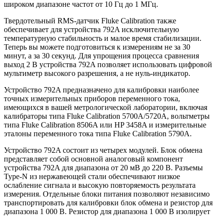
широком диапазоне частот от 10 Гц до 1 МГц.
Твердотельный RMS-датчик Fluke Calibration также
обеспечивает для устройства 792A исключительную
температурную стабильность и малое время стабилизации.
Теперь вы можете подготовиться к измерениям не за 30
минут, а за 30 секунд. Для упрощения процесса сравнения
выход 2 В устройства 792A позволяет использовать цифровой
мультиметр высокого разрешения, а не нуль-индикатор.
Устройство 792A предназначено для калибровки наиболее
точных измерительных приборов переменного тока,
имеющихся в вашей метрологической лаборатории, включая
калибраторы типа Fluke Calibration 5700A/5720A, вольтметры
типа Fluke Calibration 8506A или HP 3458A и измерительные
эталоны переменного тока типа Fluke Calibration 5790A.
Устройство 792A состоит из четырех модулей. Блок обмена
представляет собой основной аналоговый компонент
устройства 792A для диапазона от 20 мВ до 220 В. Разъемы
Type-N из нержавеющей стали обеспечивают низкое
ослабление сигнала и высокую повторяемость результата
измерения. Отдельные блоки питания позволяют независимо
транспортировать для калибровки блок обмена и резистор для
диапазона 1 000 В. Резистор для диапазона 1 000 В изолирует