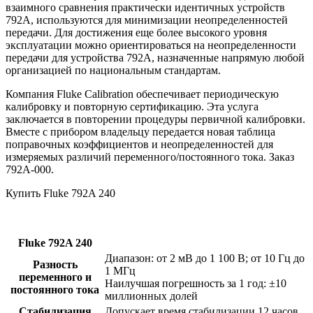
взаимного сравнения практически идентичных устройств
792A, используются для минимизации неопределенностей
передачи. Для достижения еще более высокого уровня
эксплуатации можно ориентироваться на неопределенности
передачи для устройства 792A, назначенные напрямую любой
организацией по национальным стандартам.
Компания Fluke Calibration обеспечивает периодическую
калибровку и повторную сертификацию. Эта услуга
заключается в повторении процедуры первичной калибровки.
Вместе с прибором владельцу передается новая таблица
поправочных коэффициентов и неопределенностей для
измеряемых различий переменного/постоянного тока. Заказ
792A-000.
Купить Fluke 792A 240
Fluke 792A 240
Диапазон: от 2 мВ до 1 100 В; от 10 Гц до
Разность
1 МГц
переменного и
Наилучшая погрешность за 1 год: ±10
постоянного тока
миллионных долей
Стабилизация
Допускает время стабилизации 12 часов