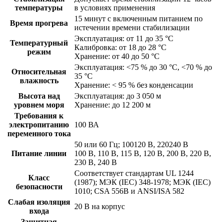
температуры
в условиях применения
15 минут с включенным питанием по
Время прогрева
истечении времени стабилизации
Эксплуатация: от 11 до 35 °C
Температурный
Калибровка: от 18 до 28 °C
режим
Хранение: от 40 до 50 °C
Эксплуатация: <75 % до 30 °C, <70 % до
Относительная
35 °C
влажность
Хранение: < 95 % без конденсации
Высота над
Эксплуатация: до 3 050 м
уровнем моря
Хранение: до 12 200 м
Требования к
электропитанию
100 ВА
переменного тока
50 или 60 Гц; 100120 В, 220240 В
Питание линии
100 В, 110 В, 115 В, 120 В, 200 В, 220 В,
230 В, 240 В
Соответствует стандартам UL 1244
Класс
(1987); МЭК (IEC) 348-1978; МЭК (IEC)
безопасности
1010; CSA 556B и ANSI/ISA 582
Слабая изоляция
20 В на корпус
входа
Защитная