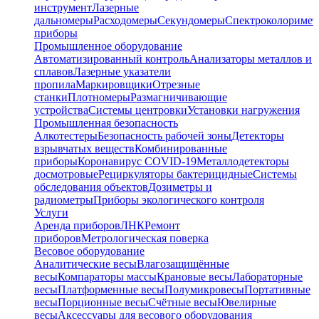
инструмент
Лазерные
дальномеры
Расходомеры
Секундомеры
Спектроколориме
приборы
Промышленное оборудование
Автоматизированный контроль
Анализаторы металлов и
сплавов
Лазерные указатели
пропила
Маркировщики
Отрезные
станки
Плотномеры
Размагничивающие
устройства
Системы центровки
Установки нагружения
Промышленная безопасность
Алкотестеры
Безопасность рабочей зоны
Детекторы
взрывчатых веществ
Комбинированные
приборы
Коронавирус COVID-19
Металлодетекторы
досмотровые
Рециркуляторы бактерицидные
Системы
обследования объектов
Дозиметры и
радиометры
Приборы экологического контроля
Услуги
Аренда приборов
ЛНК
Ремонт
приборов
Метрологическая поверка
Весовое оборудование
Аналитические весы
Влагозащищённые
весы
Компараторы массы
Крановые весы
Лабораторные
весы
Платформенные весы
Полумикровесы
Портативные
весы
Порционные весы
Счётные весы
Ювелирные
весы
Аксессуары для весового оборудования