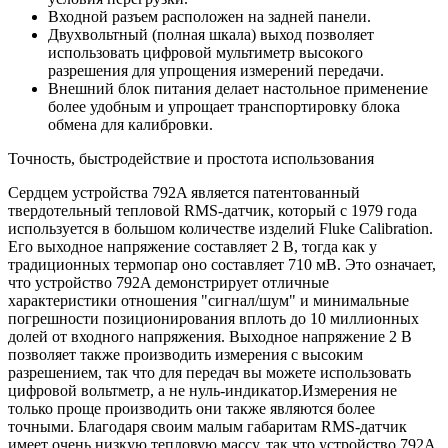
Входной разъем расположен на задней панели.
Двухвольтный (полная шкала) выход позволяет
использовать цифровой мультиметр высокого
разрешения для упрощения измерений передачи.
Внешний блок питания делает настольное применение
более удобным и упрощает транспортировку блока
обмена для калибровки.
Точность, быстродействие и простота использования
Сердцем устройства 792A является патентованный
твердотельный тепловой RMS-датчик, который с 1979 года
используется в большом количестве изделий Fluke Calibration.
Его выходное напряжение составляет 2 В, тогда как у
традиционных термопар оно составляет 710 мВ. Это означает,
что устройство 792A демонстрирует отличные
характеристики отношения "сигнал/шум" и минимальные
погрешности позиционирования вплоть до 10 миллионных
долей от входного напряжения. Выходное напряжение 2 В
позволяет также производить измерения с высоким
разрешением, так что для передач вы можете использовать
цифровой вольтметр, а не нуль-индикатор.Измерения не
только проще производить они также являются более
точными. Благодаря своим малым габаритам RMS-датчик
имеет очень низкую тепловую массу, так что устройство 792A