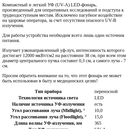
Компактный и легкий УФ (UV-A) LED-фонарь,
произведенный для оперативных исследований и подступа к
труднодоступным местам. Исключено пагубное воздействие
на здоровье оператора, за счет отсутствия опасного UV-B
излучения.
Для работы устройства необходим всего лишь один источник
питания.
Излучает узконаправленный уф-луч, интенсивность которого
достигает 12000 мкВт/см2 на расстоянии 38 см, при всем этом
диаметр центрального пучка составит 0,3 см, а самого луча - 7
см.
Просим обратить внимание на то, что этот фонарь не может
быть использован в быту и медицинских целях!
Тип прибора
переносной
Технология источника света
LED
Наличие источника УФ-излучения
есть
Угол рассеивания луча (Midlight), °
10,0
Угол рассеивания луча (Floodlight), °
15,0
Длина волны УФ-излучения, нм
365