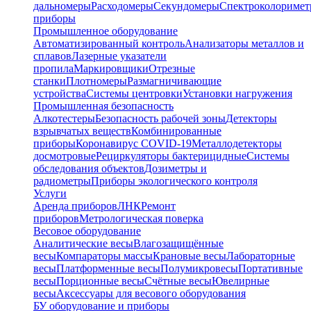
дальномеры
Расходомеры
Секундомеры
Спектроколориме
приборы
Промышленное оборудование
Автоматизированный контроль
Анализаторы металлов и
сплавов
Лазерные указатели
пропила
Маркировщики
Отрезные
станки
Плотномеры
Размагничивающие
устройства
Системы центровки
Установки нагружения
Промышленная безопасность
Алкотестеры
Безопасность рабочей зоны
Детекторы
взрывчатых веществ
Комбинированные
приборы
Коронавирус COVID-19
Металлодетекторы
досмотровые
Рециркуляторы бактерицидные
Системы
обследования объектов
Дозиметры и
радиометры
Приборы экологического контроля
Услуги
Аренда приборов
ЛНК
Ремонт
приборов
Метрологическая поверка
Весовое оборудование
Аналитические весы
Влагозащищённые
весы
Компараторы массы
Крановые весы
Лабораторные
весы
Платформенные весы
Полумикровесы
Портативные
весы
Порционные весы
Счётные весы
Ювелирные
весы
Аксессуары для весового оборудования
БУ оборудование и приборы