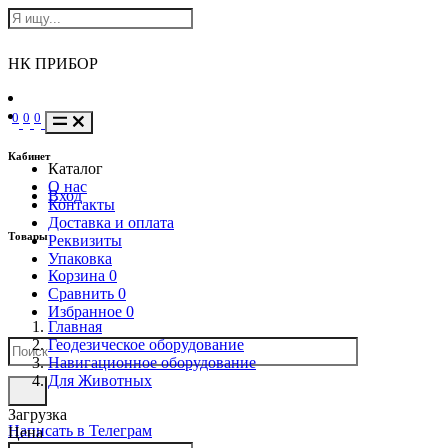
НК ПРИБОР
0
0
0
Кабинет
Каталог
О нас
Вход
Контакты
Доставка и оплата
Товары
Реквизиты
Упаковка
Корзина
0
Сравнить
0
Избранное
0
Главная
Геодезическое оборудование
Навигационное оборудование
Для Животных
Загрузка
Написать в Телеграм
Цена