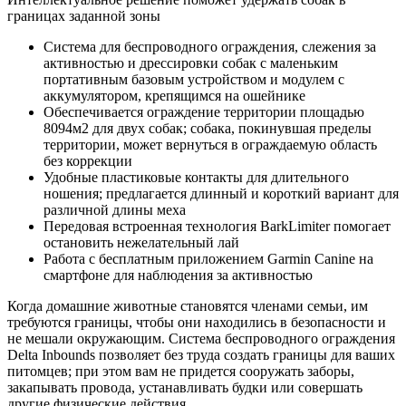
границах заданной зоны
Система для беспроводного ограждения, слежения за
активностью и дрессировки собак с маленьким
портативным базовым устройством и модулем с
аккумулятором, крепящимся на ошейнике
Обеспечивается ограждение территории площадью
8094м2 для двух собак; собака, покинувшая пределы
территории, может вернуться в ограждаемую область
без коррекции
Удобные пластиковые контакты для длительного
ношения; предлагается длинный и короткий вариант для
различной длины меха
Передовая встроенная технология BarkLimiter помогает
остановить нежелательный лай
Работа с бесплатным приложением Garmin Canine на
смартфоне для наблюдения за активностью
Когда домашние животные становятся членами семьи, им
требуются границы, чтобы они находились в безопасности и
не мешали окружающим. Система беспроводного ограждения
Delta Inbounds позволяет без труда создать границы для ваших
питомцев; при этом вам не придется сооружать заборы,
закапывать провода, устанавливать будки или совершать
другие физические действия.