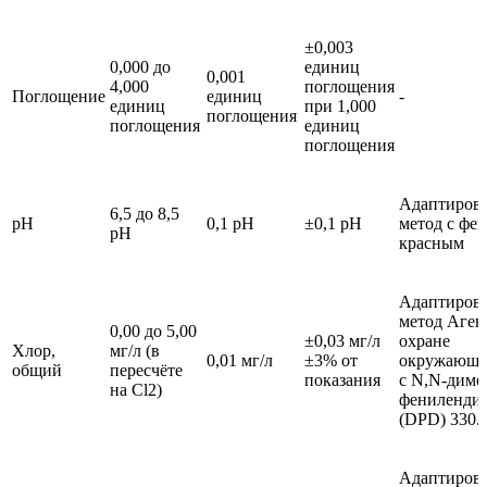
±0,003
0,000 до
единиц
0,001
4,000
поглощения
Поглощение
единиц
-
единиц
при 1,000
поглощения
поглощения
единиц
поглощения
Адаптиров
6,5 до 8,5
рН
0,1 pH
±0,1 pH
метод с фе
pH
красным
Адаптиров
метод Аген
0,00 до 5,00
±0,03 мг/л
охране
Хлор,
мг/л (в
0,01 мг/л
±3% от
окружающе
общий
пересчёте
показания
с N,N-диме
на Cl2)
фениленди
(DPD) 330.
Адаптиров