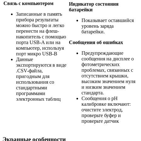
Связь с компьютером
Индикатор состояния
батарейки
Записанные в память
прибора результаты
Показывает оставшийся
можно быстро и легко
уровень заряда
перенести на флеш-
батарейки.
накопитель с помощью
порта USB-A или на
Сообщения об ошибках
компьютер, используя
Предупреждающие
порт микро USB-B
сообщения на дисплее о
Данные
фотометрических
экспортируются в виде
проблемах, связанных с
.CSV-файла,
отсутствием крышки,
пригодным для
высоким значением нуля
использования со
и низким значением
стандартными
стандарта.
программами
Сообщения о pH
электронных таблиц
калибровке включают:
очистите электрод,
проверьте буфер и
проверьте датчик
Экранные особенности