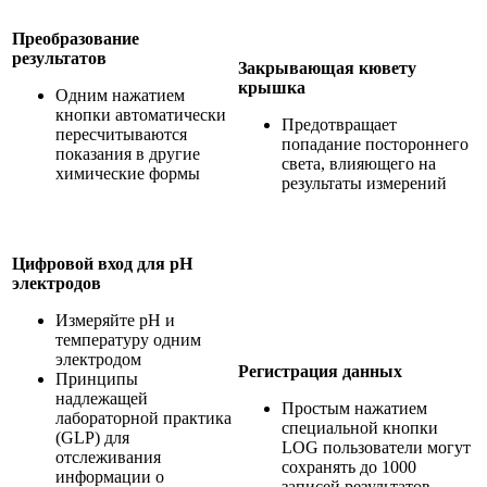
Преобразование
результатов
Закрывающая кювету
крышка
Одним нажатием
кнопки автоматически
Предотвращает
пересчитываются
попадание постороннего
показания в другие
света, влияющего на
химические формы
результаты измерений
Цифровой вход для pH
электродов
Измеряйте pH и
температуру одним
электродом
Регистрация данных
Принципы
надлежащей
Простым нажатием
лабораторной практика
специальной кнопки
(GLP) для
LOG пользователи могут
отслеживания
сохранять до 1000
информации о
записей результатов