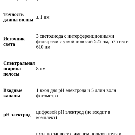
Точность
± 1 нм
длины волны
3 светодиода с интерференционными
Источник
фильтрами с узкой полосой 525 нм, 575 нм и
света
610 нм
Спектральная
ширина
8 нм
полосы
Входные
1 вход для pH электрода и 5 длин волн
каналы
фотометра
цифровой рН электрод (не входит в
pH электрод
комплект)
вход по запросу с именем пользователя и