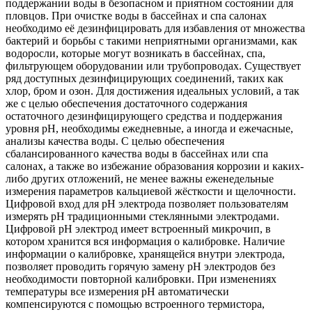
поддержании воды в безопасном и приятном состоянии для
пловцов. При очистке воды в бассейнах и спа салонах
необходимо её дезинфицировать для избавления от множества
бактерий и борьбы с такими неприятными организмами, как
водоросли, которые могут возникать в бассейнах, спа,
фильтрующем оборудовании или трубопроводах. Существует
ряд доступных дезинфицирующих соединений, таких как
хлор, бром и озон. Для достижения идеальных условий, а так
же с целью обеспечения достаточного содержания
остаточного дезинфицирующего средства и поддержания
уровня pH, необходимы ежедневные, а иногда и ежечасные,
анализы качества воды. С целью обеспечения
сбалансированного качества воды в бассейнах или спа
салонах, а также во избежание образования коррозии и каких-
либо других отложений, не менее важны еженедельные
измерения параметров кальциевой жёсткости и щелочности.
Цифровой вход для pH электрода позволяет пользователям
измерять рН традиционными стеклянными электродами.
Цифровой pH электрод имеет встроенный микрочип, в
котором хранится вся информация о калибровке. Наличие
информации о калибровке, хранящейся внутри электрода,
позволяет проводить горячую замену рН электродов без
необходимости повторной калибровки. При изменениях
температуры все измерения pH автоматически
компенсируются с помощью встроенного термистора,