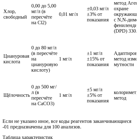
метод Аген
0,00 до 5,00
±0,03 мг/л
охране
Хлор,
мг/л (в
0,01 мг/л
±3% от
окружающе
свободный
пересчёте
показания
с N,N-диме
на Cl2)
фениленди
(DPD) 330.
0 до 80 мг/л
(в пересчёте
±1 мг/л
Адаптиров
Циануровая
на
1 мг/л
±15% от
метод изме
кислота
циануровую
показания
мутности
кислоту)
0 до 500 мг/
±5 мг/л
л (в
колориметр
Щёлочность
1 мг/л
±5% от
пересчёте
метод
показания
на CaCO3)
Если не указано иное, все коды реагентов заканчивающиеся
-01 предназначены для 100 анализов.
Таблица характеристик