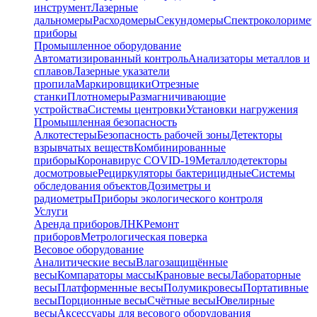
инструмент
Лазерные
дальномеры
Расходомеры
Секундомеры
Спектроколориме
приборы
Промышленное оборудование
Автоматизированный контроль
Анализаторы металлов и
сплавов
Лазерные указатели
пропила
Маркировщики
Отрезные
станки
Плотномеры
Размагничивающие
устройства
Системы центровки
Установки нагружения
Промышленная безопасность
Алкотестеры
Безопасность рабочей зоны
Детекторы
взрывчатых веществ
Комбинированные
приборы
Коронавирус COVID-19
Металлодетекторы
досмотровые
Рециркуляторы бактерицидные
Системы
обследования объектов
Дозиметры и
радиометры
Приборы экологического контроля
Услуги
Аренда приборов
ЛНК
Ремонт
приборов
Метрологическая поверка
Весовое оборудование
Аналитические весы
Влагозащищённые
весы
Компараторы массы
Крановые весы
Лабораторные
весы
Платформенные весы
Полумикровесы
Портативные
весы
Порционные весы
Счётные весы
Ювелирные
весы
Аксессуары для весового оборудования