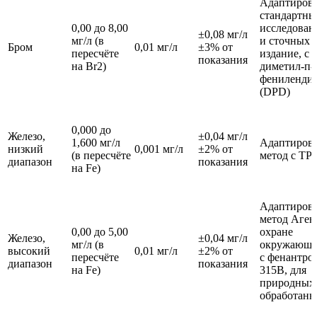
Адаптиров
стандартны
0,00 до 8,00
исследован
±0,08 мг/л
мг/л (в
и сточных в
Бром
0,01 мг/л
±3% от
пересчёте
издание, с 
показания
на Br2)
диметил-п-
фениленди
(DPD)
0,000 до
Железо,
±0,04 мг/л
1,600 мг/л
Адаптиров
низкий
0,001 мг/л
±2% от
(в пересчёте
метод с TP
диапазон
показания
на Fe)
Адаптиров
метод Аген
0,00 до 5,00
охране
Железо,
±0,04 мг/л
мг/л (в
окружающе
высокий
0,01 мг/л
±2% от
пересчёте
с фенантро
диапазон
показания
на Fe)
315B, для
природных
обработанн