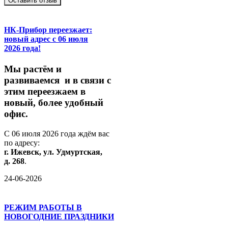
Оставить отзыв
НК-Прибор переезжает:
новый адрес с 06 июля
2026 года!
М
ы
растём
и
развиваемся
и
в
связи
с
этим
переезжаем
в
новый,
более
удобный
офис.
С
06
июля
2026
года
ждём
вас
по
адресу:
г.
Ижевск,
ул.
Удмуртская,
д.
268
.
24-06-2026
РЕЖИМ РАБОТЫ В
НОВОГОДНИЕ ПРАЗДНИКИ