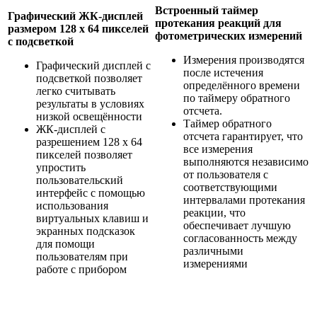
Встроенный таймер
Графический ЖК-дисплей
протекания реакций для
размером 128 x 64 пикселей
фотометрических измерений
с подсветкой
Измерения производятся
Графический дисплей с
после истечения
подсветкой позволяет
определённого времени
легко считывать
по таймеру обратного
результаты в условиях
отсчета.
низкой освещённости
Таймер обратного
ЖК-дисплей с
отсчета гарантирует, что
разрешением 128 x 64
все измерения
пикселей позволяет
выполняются независимо
упростить
от пользователя с
пользовательский
соответствующими
интерфейс с помощью
интервалами протекания
использования
реакции, что
виртуальных клавиш и
обеспечивает лучшую
экранных подсказок
согласованность между
для помощи
различными
пользователям при
измерениями
работе с прибором