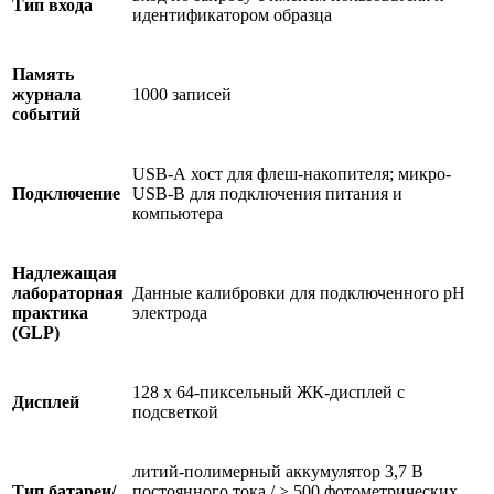
Тип входа
идентификатором образца
Память
журнала
1000 записей
событий
USB-А хост для флеш-накопителя; микро-
Подключение
USB-B для подключения питания и
компьютера
Надлежащая
лабораторная
Данные калибровки для подключенного pH
практика
электрода
(GLP)
128 x 64-пиксельный ЖК-дисплей с
Дисплей
подсветкой
литий-полимерный аккумулятор 3,7 В
Тип батареи/
постоянного тока / > 500 фотометрических