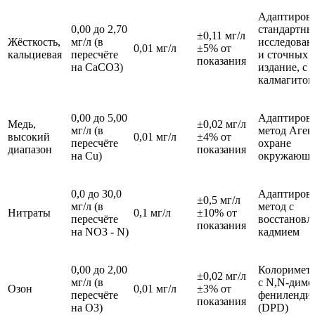
Адаптиров
0,00 до 2,70
стандартны
±0,11 мг/л
Жёсткость,
мг/л (в
исследован
0,01 мг/л
±5% от
кальциевая
пересчёте
и сточных в
показания
на CaCO3)
издание, с
калмагитом
0,00 до 5,00
Адаптиров
Медь,
±0,02 мг/л
мг/л (в
метод Аген
высокий
0,01 мг/л
±4% от
пересчёте
охране
диапазон
показания
на Cu)
окружающе
0,0 до 30,0
Адаптиров
±0,5 мг/л
мг/л (в
метод с
Нитраты
0,1 мг/л
±10% от
пересчёте
восстановл
показания
на NO3 - N)
кадмием
0,00 до 2,00
Колоримет
±0,02 мг/л
мг/л (в
с N,N-диме
Озон
0,01 мг/л
±3% от
пересчёте
фениленди
показания
на O3)
(DPD)