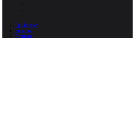
Прайс-лист
Новости
Отзывы
Форма связи
Войти
Зарегистрироваться
О нас
Контакты
Доставка и оплата
Реквизиты
Упаковка
Вакансии
x
Close