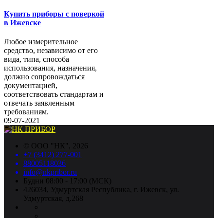
Купить приборы с поверкой
в Ижевске
Любое измерительное
средство, независимо от его
вида, типа, способа
использования, назначения,
должно сопровождаться
документацией,
соответствовать стандартам и
отвечать заявленным
требованиям.
09-07-2021
©
ООО "НК"
, 2026
+7 (3412) 277-001
88005118036
info@nkpribor.ru
Будни 08:00 - 17:00 (МСК)
426034, Удмуртская Республика, г. Ижевск, ул.
Удмуртская, д.268