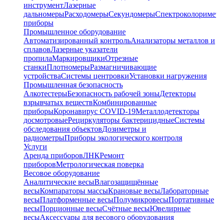
инструмент
Лазерные
дальномеры
Расходомеры
Секундомеры
Спектроколориме
приборы
Промышленное оборудование
Автоматизированный контроль
Анализаторы металлов и
сплавов
Лазерные указатели
пропила
Маркировщики
Отрезные
станки
Плотномеры
Размагничивающие
устройства
Системы центровки
Установки нагружения
Промышленная безопасность
Алкотестеры
Безопасность рабочей зоны
Детекторы
взрывчатых веществ
Комбинированные
приборы
Коронавирус COVID-19
Металлодетекторы
досмотровые
Рециркуляторы бактерицидные
Системы
обследования объектов
Дозиметры и
радиометры
Приборы экологического контроля
Услуги
Аренда приборов
ЛНК
Ремонт
приборов
Метрологическая поверка
Весовое оборудование
Аналитические весы
Влагозащищённые
весы
Компараторы массы
Крановые весы
Лабораторные
весы
Платформенные весы
Полумикровесы
Портативные
весы
Порционные весы
Счётные весы
Ювелирные
весы
Аксессуары для весового оборудования