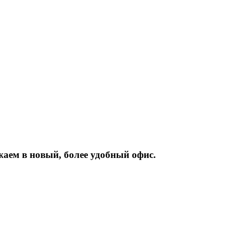
жаем
в
новый,
более
удобный
офис.