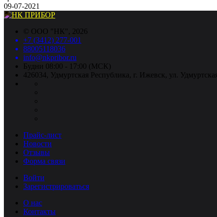
09-07-2021
©
ООО "НК"
, 2026
+7 (3412) 277-001
88005118036
info@nkpribor.ru
Будни 08:00 - 17:00 (МСК)
426034, Удмуртская Республика, г. Ижевск, ул. Удмуртская
Прайс-лист
Новости
Отзывы
Форма связи
Войти
Зарегистрироваться
О нас
Контакты