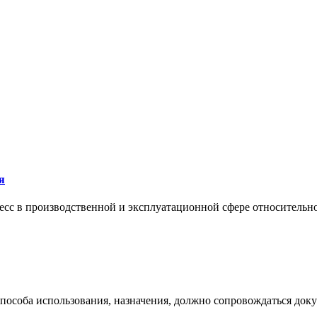
я
сс в производственной и эксплуатационной сфере относительно 
 способа использования, назначения, должно сопровождаться док