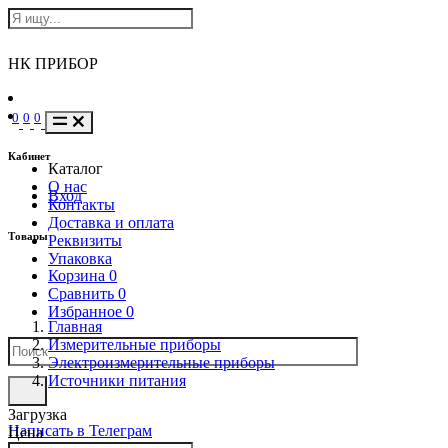
НК ПРИБОР
0
0
0
Кабинет
Каталог
О нас
Вход
Контакты
Доставка и оплата
Товары
Реквизиты
Упаковка
Корзина
0
Сравнить
0
Избранное
0
Главная
Измерительные приборы
Электроизмерительные приборы
Источники питания
Загрузка
Написать в Телеграм
Цена