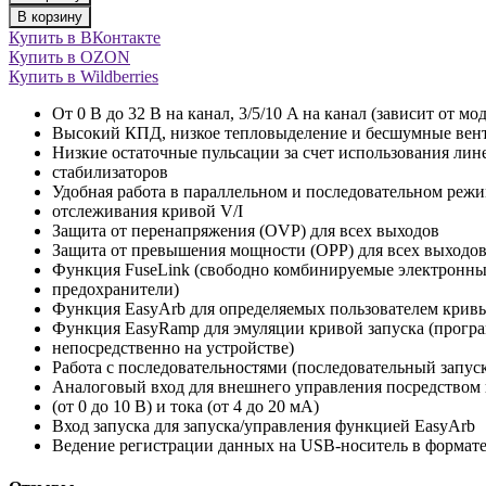
В корзину
Купить в ВКонтакте
Купить в OZON
Купить в Wildberries
От 0 В до 32 В на канал, 3/5/10 A на канал (зависит от мо
Высокий КПД, низкое тепловыделение и бесшумные вен
Низкие остаточные пульсации за счет использования ли
стабилизаторов
Удобная работа в параллельном и последовательном реж
отслеживания кривой V/I
Защита от перенапряжения (OVP) для всех выходов
Защита от превышения мощности (OPP) для всех выходо
Функция FuseLink (свободно комбинируемые электронн
предохранители)
Функция EasyArb для определяемых пользователем кривы
Функция EasyRamp для эмуляции кривой запуска (прогр
непосредственно на устройстве)
Работа с последовательностями (последовательный запус
Аналоговый вход для внешнего управления посредством
(от 0 до 10 В) и тока (от 4 до 20 мА)
Вход запуска для запуска/управления функцией EasyArb
Ведение регистрации данных на USB-носитель в формат