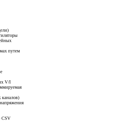
дели)
тиляторы
нейных
имах путем
в
ые
х V/I
аммируемая
к каналов)
 напряжения
е CSV