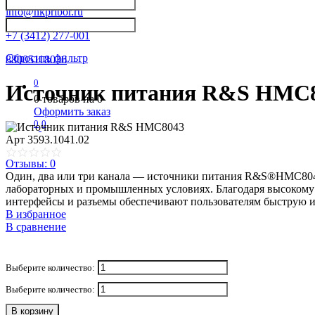
info@nkpribor.ru
+7 (3412) 277-001
Сбросить фильтр
88005118036
0
Источник питания R&S HMC
0
товаров на
0
Оформить заказ
0
0
Арт
3593.1041.02
Отзывы: 0
Один, два или три канала — источники питания R&S®HMC804x
лабораторных и промышленных условиях. Благодаря высокому 
интерфейсы и разъемы обеспечивают пользователям быструю и
В избранное
В сравнение
Выберите количество:
Выберите количество:
В корзину