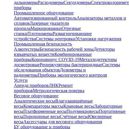
дальномеры
Расходомеры
Секундомеры
Спектроколориме
приборы
Промышленное оборудование
Автоматизированный контроль
Анализаторы металлов и
сплавов
Лазерные указатели
пропила
Маркировщики
Отрезные
станки
Плотномеры
Размагничивающие
устройства
Системы центровки
Установки нагружения
Промышленная безопасность
Алкотестеры
Безопасность рабочей зоны
Детекторы
взрывчатых веществ
Комбинированные
приборы
Коронавирус COVID-19
Металлодетекторы
досмотровые
Рециркуляторы бактерицидные
Системы
обследования объектов
Дозиметры и
радиометры
Приборы экологического контроля
Услуги
Аренда приборов
ЛНК
Ремонт
приборов
Метрологическая поверка
Весовое оборудование
Аналитические весы
Влагозащищённые
весы
Компараторы массы
Крановые весы
Лабораторные
весы
Платформенные весы
Полумикровесы
Портативные
весы
Порционные весы
Счётные весы
Ювелирные
весы
Аксессуары для весового оборудования
БУ оборудование и приборы