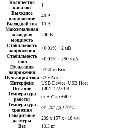
Количество
1
каналов
Выходное
40 В
напряжение
Выходной ток
10 А
Максимальная
выходная
200 Вт
мощность
Стабильность
<0,01% + 2 мВ
напряжения
Стабильность
<0,01% + 250 мкА
тока
Пульсация
<350 мкВскз
напряжения
Пульсация тока
<2 мАскз
Интерфейс
USB Device, USB Host
Питание
100/115/230 В
Температура
от +5° до +40°С
работы
Температура
от -20° до +70°С
хранения
Габаритные
239 x 157 x 418 мм
размеры
Вес
10,3 кг