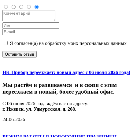
Я согласен(а) на обработку моих персональных данных
Оставить отзыв
НК-Прибор переезжает: новый адрес с 06 июля 2026 года!
М
ы
растём
и
развиваемся
и
в
связи
с
этим
переезжаем
в
новый,
более
удобный
офис.
С
06
июля
2026
года
ждём
вас
по
адресу:
г.
Ижевск,
ул.
Удмуртская,
д.
268
.
24-06-2026
РЕЖИМ РАБОТЫ В НОВОГОДНИЕ ПРАЗДНИКИ