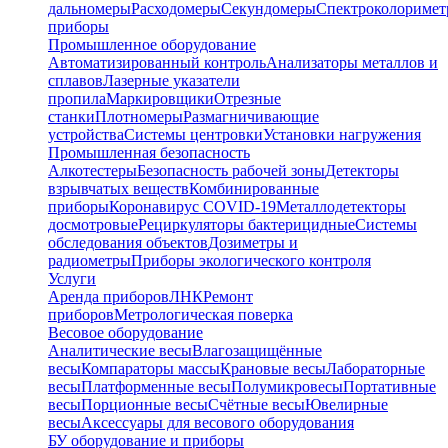
дальномеры
Расходомеры
Секундомеры
Спектроколориме
приборы
Промышленное оборудование
Автоматизированный контроль
Анализаторы металлов и
сплавов
Лазерные указатели
пропила
Маркировщики
Отрезные
станки
Плотномеры
Размагничивающие
устройства
Системы центровки
Установки нагружения
Промышленная безопасность
Алкотестеры
Безопасность рабочей зоны
Детекторы
взрывчатых веществ
Комбинированные
приборы
Коронавирус COVID-19
Металлодетекторы
досмотровые
Рециркуляторы бактерицидные
Системы
обследования объектов
Дозиметры и
радиометры
Приборы экологического контроля
Услуги
Аренда приборов
ЛНК
Ремонт
приборов
Метрологическая поверка
Весовое оборудование
Аналитические весы
Влагозащищённые
весы
Компараторы массы
Крановые весы
Лабораторные
весы
Платформенные весы
Полумикровесы
Портативные
весы
Порционные весы
Счётные весы
Ювелирные
весы
Аксессуары для весового оборудования
БУ оборудование и приборы