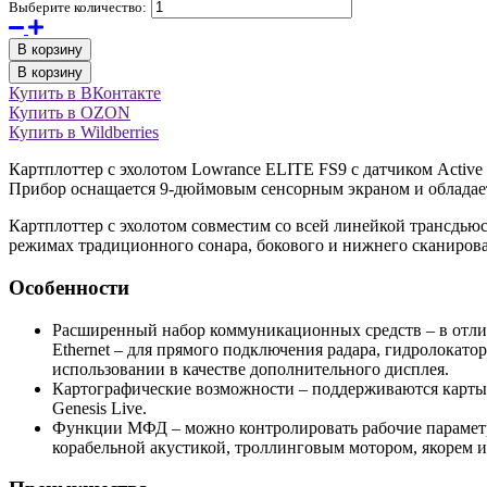
Выберите количество:
В корзину
В корзину
Купить в ВКонтакте
Купить в OZON
Купить в Wildberries
Картплоттер с эхолотом Lowrance ELITE FS9 с датчиком Active 
Прибор оснащается 9-дюймовым сенсорным экраном и обладае
Картплоттер с эхолотом совместим со всей линейкой трансдьюсер
режимах традиционного сонара, бокового и нижнего сканиров
Особенности
Расширенный набор коммуникационных средств – в отличи
Ethernet – для прямого подключения радара, гидролокато
использовании в качестве дополнительного дисплея.
Картографические возможности – поддерживаются карты о
Genesis Live.
Функции МФД – можно контролировать рабочие параметры 
корабельной акустикой, троллинговым мотором, якорем и 