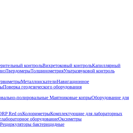
ерительный контроль
Вихретоковый контроль
Капиллярный
лиз
Твердомеры
Толщинометрия
Ультразвуковой контроль
урвиметры
Металлоискатели
Навигационное
ры
Поверка геодезического оборудования
вально-полировальные
Маятниковые копры
Оборудование для
ORP Red ox
Колориметры
Комплектующие для лабораторных
лабораторное оборудование
Оксиметры
Рециркуляторы бактерицидные