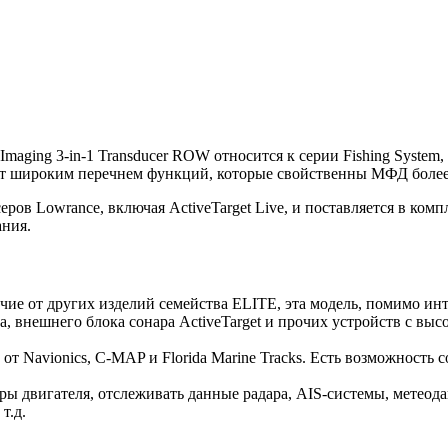
Imaging 3-in-1 Transducer ROW относится к серии Fishing Syste
т широким перечнем функций, которые свойственны МФД более 
ов Lowrance, включая ActiveTarget Live, и поставляется в компл
ания.
е от других изделий семейства ELITE, эта модель, помимо инт
ра, внешнего блока сонара ActiveTarget и прочих устройств с 
т Navionics, C-MAP и Florida Marine Tracks. Есть возможность
двигателя, отслеживать данные радара, AIS-системы, метеодан
т.д.