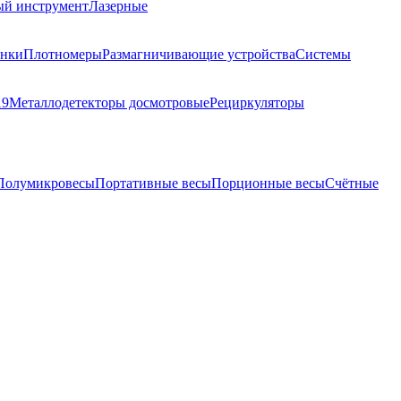
ый инструмент
Лазерные
анки
Плотномеры
Размагничивающие устройства
Системы
19
Металлодетекторы досмотровые
Рециркуляторы
Полумикровесы
Портативные весы
Порционные весы
Счётные