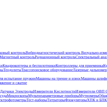
ковый контроль
Вибродиагностический контроль
Визуально-изм
Магнитный контроль
Радиационный контроль
Спектральный ана
ки
Квадрокоптеры и беспилотники
Контроллеры для приемника
К
ры
Теодолиты
Трассопоисковое оборудование
Лазерные дальноме
я испытание пружин
Машины на трение и износ
Машины шлифо
тяжение и сжатие
Датчики Электроды
Измерители Кислотности
Измерители ОВП 
суда
Микроскопы
Мультипараметровые приборы
Мутномеры
Обще
ектрофотометры
Тест-наборы
Титраторы
Флокуляторы
ХПК и БПК