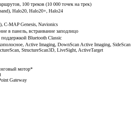
аршрутов, 100 треков (10 000 точек на трек)
band), Halo20, Halo20+, Halo24
C-MAP Genesis, Navionics
ние в панель, встраивание заподлицо
 поддержкой Bluetooth Classic
полосное, Active Imaging, DownScan Active Imaging, SideScan
tureScan, StructureScan3D, LiveSight, ActiveTarget
инговый мотор*
t
Point Gateway