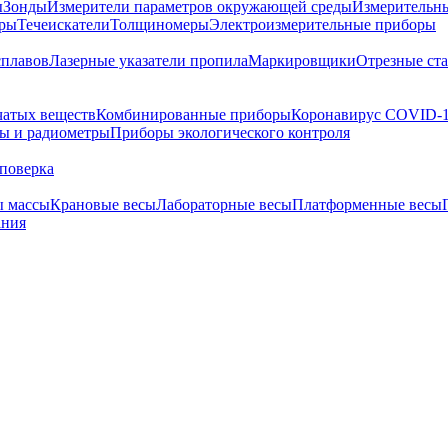
ы
Зонды
Измерители параметров окружающей среды
Измерительн
тры
Течеискатели
Толщиномеры
Электроизмерительные приборы
сплавов
Лазерные указатели пропила
Маркировщики
Отрезные ст
чатых веществ
Комбинированные приборы
Коронавирус COVID-
ы и радиометры
Приборы экологического контроля
поверка
ы массы
Крановые весы
Лабораторные весы
Платформенные весы
ания