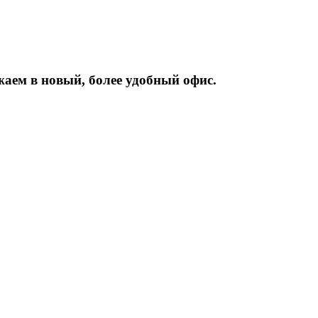
жаем
в
новый,
более
удобный
офис.