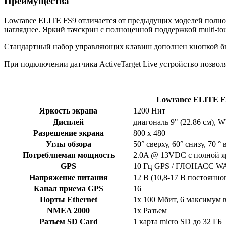
Преимущества
Lowrance ELITE FS9 отличается от предыдущих моделей полно
нагляднее. Яркий тачскрин с полноценной поддержкой multi-to
Стандартный набор управляющих клавиш дополнен кнопкой бы
При подключении датчика ActiveTarget Live устройство позвол
Lowrance ELITE FS
Яркость экрана
1200 Нит
Дисплей
диагональ 9" (22.86 см), 
Разрешение экрана
800 x 480
Углы обзора
50° сверху, 60° снизу, 70 °
Потребляемая мощность
2.0A @ 13VDC с полной я
GPS
10 Гц GPS / ГЛОНАСС W
Напряжение питания
12 В (10,8-17 В постоянно
Канал приема GPS
16
Порты Ethernet
1x 100 Мбит, 6 максимум в
NMEA 2000
1x Разъем
Разъем SD Card
1 карта micro SD до 32 ГБ