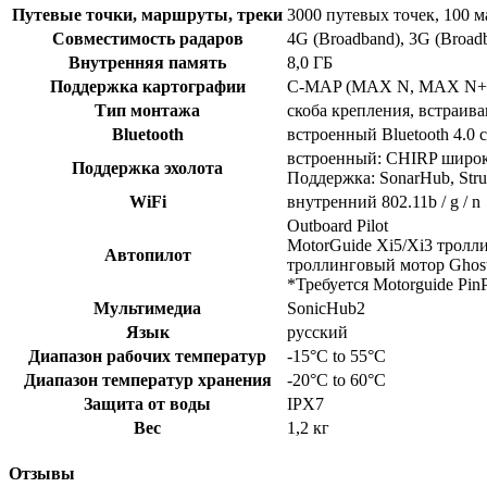
Путевые точки, маршруты, треки
3000 путевых точек, 100 м
Совместимость радаров
4G (Broadband), 3G (Broad
Внутренняя память
8,0 ГБ
Поддержка картографии
C-MAP (MAX N, MAX N+), 
Тип монтажа
скоба крепления, встраива
Bluetooth
встроенный Bluetooth 4.0 с
встроенный: CHIRP широко
Поддержка эхолота
Поддержка: SonarHub, Struc
WiFi
внутренний 802.11b / g / n
Outboard Pilot
MotorGuide Xi5/Xi3 тролл
Автопилот
троллинговый мотор Ghos
*Требуется Motorguide Pin
Мультимедиа
SonicHub2
Язык
русский
Диапазон рабочих температур
-15°C to 55°C
Диапазон температур хранения
-20°C to 60°C
Защита от воды
IPX7
Вес
1,2 кг
Отзывы