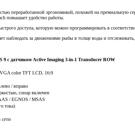
стью переработанной эргономикой, похожей на премиальную сер
uch повышает удобство работы.
строго доступа, которую можно программировать в соответств
яет наблюдать за движениями рыбы в толще воды и отслеживать,
 9 с датчиком Active Imaging 3-in-1 Transducer ROW
WVGA color TFT LCD, 16:9
 влево / вправо
ркостью, сонар включен
AAS / EGNOS / MSAS
го тока)
 сети