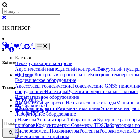
НК ПРИБОР
0
0
0
Каталог
Кабинет
Неразрушающий контроль
Акустический импедансный контроль
Вакуумный пузырь
контроль
Контроль в строительстве
Контроль температуры
Вход
Геодезическое оборудование
Аксессуары геодезические
Геодезические GNSS приемни
Товары
оборудование
Нивелиры
Рулетки измерительные
Тахеомет
Испытательное оборудование
Корзина
0
Испытательные прессы
Испытательные стенды
Машины дл
Сравнить
0
контроля покрытий
Разрывные машины
Установки на рас
Избранное
0
Лабораторное оборудование
pH-метры
Анализаторы Лабораторные
Буферные растворы
приборов
Кондуктометры Солемеры TDS
Лабораторная по
Кислородомеры
Поляриметры
Реагенты
Рефрактометры
Сп
Измерительные приборы