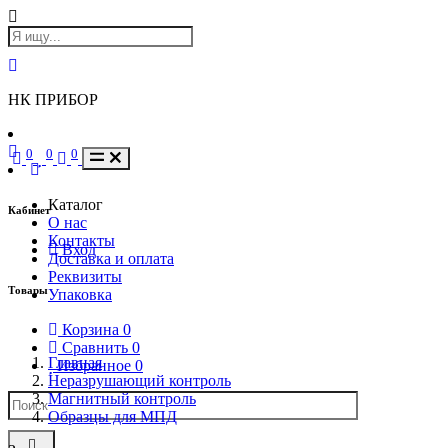
НК ПРИБОР
0
0
0
Каталог
Кабинет
О нас
Контакты
Вход
Доставка и оплата
Реквизиты
Товары
Упаковка
Корзина
0
Сравнить
0
Главная
Избранное
0
Неразрушающий контроль
Магнитный контроль
Образцы для МПД