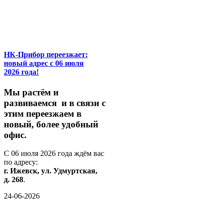
НК-Прибор переезжает:
новый адрес с 06 июля
2026 года!
М
ы
растём
и
развиваемся
и
в
связи
с
этим
переезжаем
в
новый,
более
удобный
офис.
С
06
июля
2026
года
ждём
вас
по
адресу:
г.
Ижевск,
ул.
Удмуртская,
д.
268
.
24-06-2026