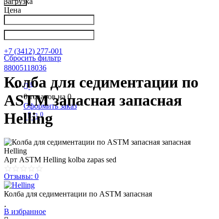
Загрузка
Цена
Написать в Телеграм
info@nkpribor.ru
+7 (3412) 277-001
Сбросить фильтр
88005118036
Колба для седиментации по
0
ASTM запасная запасная
0
товаров на
0
Оформить заказ
Helling
0
0
Арт
ASTM Helling kolba zapas sed
Отзывы: 0
Колба для седиментации по ASTM запасная
В избранное