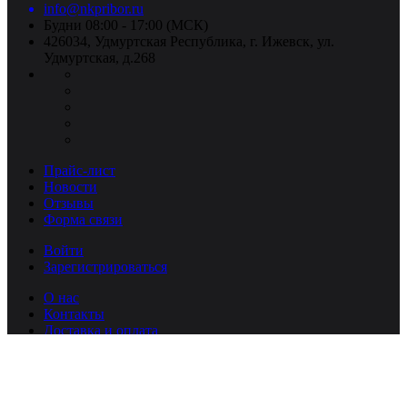
info@nkpribor.ru
Будни 08:00 - 17:00 (МСК)
426034, Удмуртская Республика, г. Ижевск, ул.
Удмуртская, д.268
Прайс-лист
Новости
Отзывы
Форма связи
Войти
Зарегистрироваться
О нас
Контакты
Доставка и оплата
Реквизиты
Упаковка
Вакансии