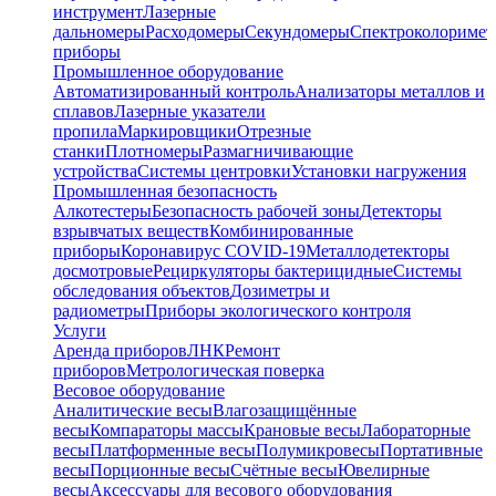
инструмент
Лазерные
дальномеры
Расходомеры
Секундомеры
Спектроколориме
приборы
Промышленное оборудование
Автоматизированный контроль
Анализаторы металлов и
сплавов
Лазерные указатели
пропила
Маркировщики
Отрезные
станки
Плотномеры
Размагничивающие
устройства
Системы центровки
Установки нагружения
Промышленная безопасность
Алкотестеры
Безопасность рабочей зоны
Детекторы
взрывчатых веществ
Комбинированные
приборы
Коронавирус COVID-19
Металлодетекторы
досмотровые
Рециркуляторы бактерицидные
Системы
обследования объектов
Дозиметры и
радиометры
Приборы экологического контроля
Услуги
Аренда приборов
ЛНК
Ремонт
приборов
Метрологическая поверка
Весовое оборудование
Аналитические весы
Влагозащищённые
весы
Компараторы массы
Крановые весы
Лабораторные
весы
Платформенные весы
Полумикровесы
Портативные
весы
Порционные весы
Счётные весы
Ювелирные
весы
Аксессуары для весового оборудования