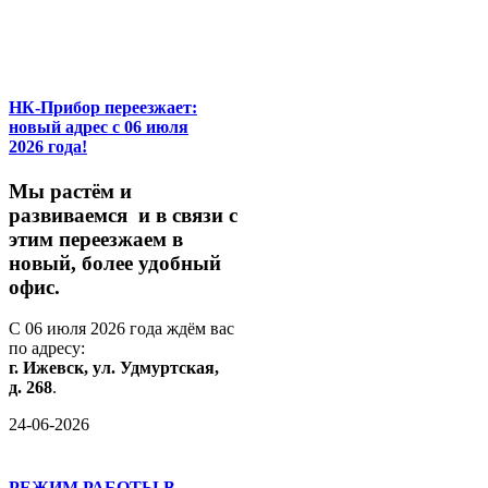
НК-Прибор переезжает:
новый адрес с 06 июля
2026 года!
М
ы
растём
и
развиваемся
и
в
связи
с
этим
переезжаем
в
новый,
более
удобный
офис.
С
06
июля
2026
года
ждём
вас
по
адресу:
г.
Ижевск,
ул.
Удмуртская,
д.
268
.
24-06-2026
РЕЖИМ РАБОТЫ В