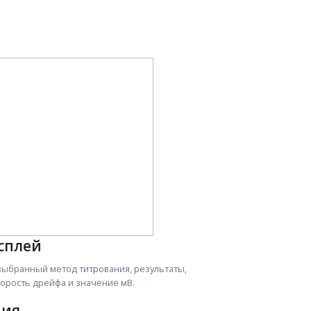
сплей
выбранный метод титрования, результаты,
орость дрейфа и значение мВ.
ния