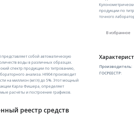
Кулонометрически
продукции по тит
точного лаборато
В избранное
Характерис
 представляет собой автоматическую
оличеств воды в различных образцах.
Производитель
:
окий спектр продукции по титрованию,
ГОСРЕЕСТР
:
бораторного анализа. HI904 производит
сти на миллион (мг/л) до 5%. Этот мощный
еакции Карла Фишера, определяет
имые расчёты и построение графиков.
енный реестр средств