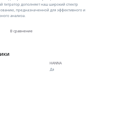
й титратор дополняет наш широкий спектр
рованию, предназначенной для эффективного и
рного анализа.
В сравнение
тики
HANNA
Да