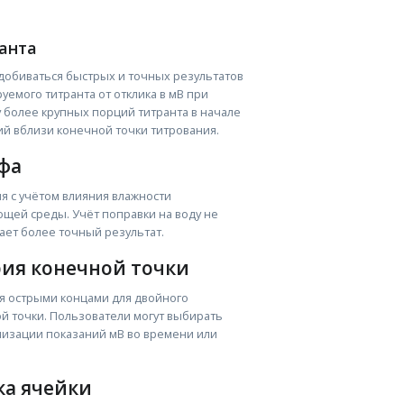
анта
добиваться быстрых и точных результатов
емого титранта от отклика в мВ при
 более крупных порций титранта в начале
ий вблизи конечной точки титрования.
фа
ия с учётом влияния влажности
ющей среды. Учёт поправки на воду не
ет более точный результат.
ия конечной точки
мя острыми концами для двойного
 точки. Пользователи могут выбирать
лизации показаний мВ во времени или
ка ячейки