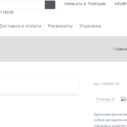
Написать в Телеграм
info@n
118036
Доставка и оплата
Реквизиты
Упаковка
Главн
Арт
HI904D-02
Отзывы: 0
Кулонометрически
собой автоматиче
следовых количес