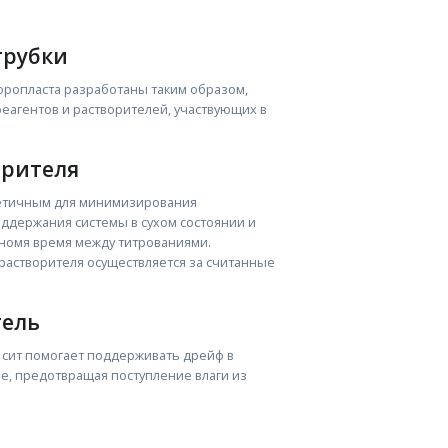
трубки
торопласта разработаны таким образом,
еагентов и растворителей, участвующих в
орителя
метичным для минимизирования
ддержания системы в сухом состоянии и
ономя время между титрованиями.
астворителя осуществляется за считанные
тель
сит помогает поддерживать дрейф в
е, предотвращая поступление влаги из