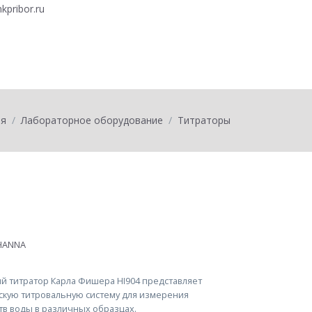
kpribor.ru
0
товаров на
0
ая
Лабораторное оборудование
Титраторы
й титратор Карла Фишера HI904 представляет
скую титровальную систему для измерения
тв воды в различных образцах.