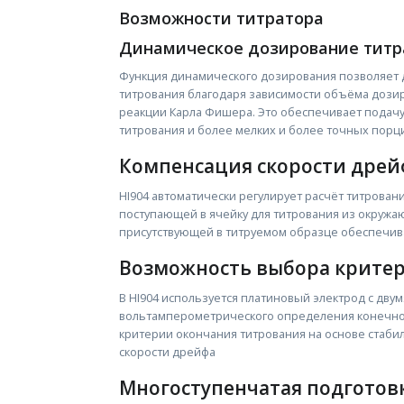
Возможности титратора
Динамическое дозирование титр
Функция динамического дозирования позволяет 
титрования благодаря зависимости объёма дозиру
реакции Карла Фишера. Это обеспечивает подачу
титрования и более мелких и более точных порц
Компенсация скорости дрей
HI904 автоматически регулирует расчёт титрован
поступающей в ячейку для титрования из окружа
присутствующей в титруемом образце обеспечива
Возможность выбора критер
В HI904 используется платиновый электрод с дву
вольтамперометрического определения конечной
критерии окончания титрования на основе стаби
скорости дрейфа
Многоступенчатая подготов