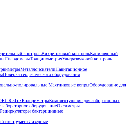
ерительный контроль
Вихретоковый контроль
Капиллярный
лиз
Твердомеры
Толщинометрия
Ультразвуковой контроль
урвиметры
Металлоискатели
Навигационное
ры
Поверка геодезического оборудования
вально-полировальные
Маятниковые копры
Оборудование для
ORP Red ox
Колориметры
Комплектующие для лабораторных
лабораторное оборудование
Оксиметры
Рециркуляторы бактерицидные
ый инструмент
Лазерные