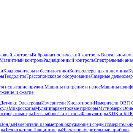
ковый контроль
Вибродиагностический контроль
Визуально-изм
Магнитный контроль
Радиационный контроль
Спектральный ана
ки
Квадрокоптеры и беспилотники
Контроллеры для приемника
К
ры
Теодолиты
Трассопоисковое оборудование
Лазерные дальноме
я испытание пружин
Машины на трение и износ
Машины шлифо
тяжение и сжатие
Датчики Электроды
Измерители Кислотности
Измерители ОВП 
суда
Микроскопы
Мультипараметровые приборы
Мутномеры
Обще
ектрофотометры
Тест-наборы
Титраторы
Флокуляторы
ХПК и БПК
ы
Зонды
Измерители параметров окружающей среды
Измерительн
тры
Течеискатели
Толщиномеры
Электроизмерительные приборы