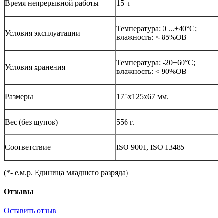
Время непрерывной работы
15 ч
Температура: 0 ...+40°С;
Условия эксплуатации
влажность: < 85%ОВ
Температура: -20+60°С;
Условия хранения
влажность: < 90%ОВ
Размеры
175x125x67 мм.
Вес (без щупов)
556 г.
Соответствие
ISO 9001, ISO 13485
(*- е.м.р. Единица младшего разряда)
Отзывы
Оставить отзыв