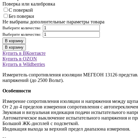
Поверка или калибровка
С поверкой
Без поверки
Не выбраны дополнительные параметры товара
Выберите количество:
Выберите количество:
В корзину
В корзину
Купить в ВКонтакте
Купить в OZON
Купить в Wildberries
Измеритель сопротивления изоляции МЕГЕОН 13126 представл
напряжений (до 2500 Вольт).
Особенности
Измерение сопротивления изоляции и напряжения между щупа
От 2 до 4 пределов измерения сопротивления с автопереключе
Звуковая и визуальная индикация подачи испытательного напр
Автоматическое выключение испытательного напряжения и при
Большой ЖК-дисплей с подсветкой.
Индикация выхода за верхний предел диапазона измерения.