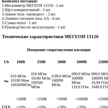
Комплект поставки:
1.Мегаомметр МЕГЕОН 13126 - 1 шт.
2.Щуп измерительный - 3 шт.
3.Зажим типа «крокодил» - 3 шт.
4.Элемент питания типа АА - 6 шт.
5.Сумка-чехол - 1 шт.
6.Руководство по эксплуатации - 1 шт.
Технические характеристики МЕГЕОН 13126
Измерение сопротивления изоляции
U
h
100В
250В
500В
1000В
2500
010 МОм
099,9 МОм
099,9 МО
010 МОм
0.99,9 МОм
10100 МОм
100999
100999 
10100 Мом
100999
R
и
100500
МОм
19,99 ГО
100200МОм
МОм
МОм
119,9 ГОм
1049,9 Г
=100В
=250В
=500В
=1000В
=2500
U
ХХ
+10%
+10%
+20%
+20%
+20%