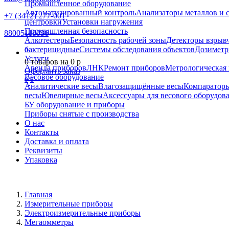
Промышленное оборудование
Автоматизированный контроль
Анализаторы металлов и 
+7 (3412) 277-001
центровки
Установки нагружения
Промышленная безопасность
88005118036
Алкотестеры
Безопасность рабочей зоны
Детекторы взрыв
бактерицидные
Системы обследования объектов
Дозиметр
0
Услуги
0
товаров на
0
p
Аренда приборов
ЛНК
Ремонт приборов
Метрологическая 
Оформить заказ
Весовое оборудование
0
0
Аналитические весы
Влагозащищённые весы
Компаратор
весы
Ювелирные весы
Аксессуары для весового оборудов
БУ оборудование и приборы
Приборы снятые с производства
О нас
Контакты
Доставка и оплата
Реквизиты
Упаковка
Главная
Измерительные приборы
Электроизмерительные приборы
Мегаомметры