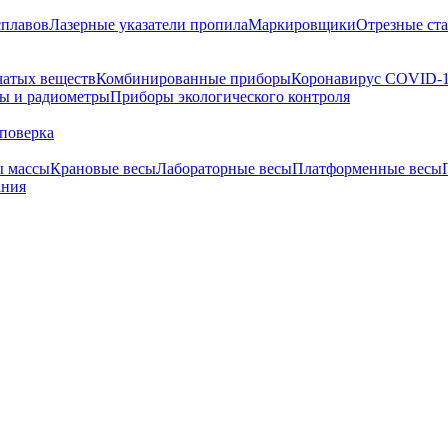
сплавов
Лазерные указатели пропила
Маркировщики
Отрезные ст
чатых веществ
Комбинированные приборы
Коронавирус COVID-
ы и радиометры
Приборы экологического контроля
поверка
ы массы
Крановые весы
Лабораторные весы
Платформенные весы
ания