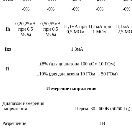
-0%
-0%
-0%
-0%
-0%
0,20,25мА
0,50,55мА
11,1мА при
11,1мА при
11,1мА 
I
h
при 0,5
при 0,5
0,5 МОм
1 МОм
2,5 М
МОм
МОм
I
кз
1,3мА
±8% (для диапазона 100 кОм 10 ГОм)
R
±10% (для диапазона 10 ГОм ... 50 ГОм)
Измерение
напряжения
Диапазон измерения
напряжения
Перем. 30...600В (50/60 Гц)
Разрешение
1В