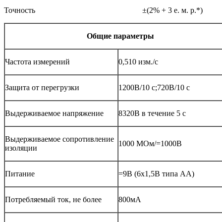
Точность
±(2% + 3 е. м. р.*)
Общие параметры
Частота измерений
0,510 изм./с
Защита от перегрузки
1200В/10 с;720В/10 с
Выдерживаемое напряжение
8320В в течение 5 с
Выдерживаемое сопротивление
1000 МОм/=1000В
изоляции
Питание
=9В (6x1,5В типа АА)
Потребляемый ток, не более
800мА