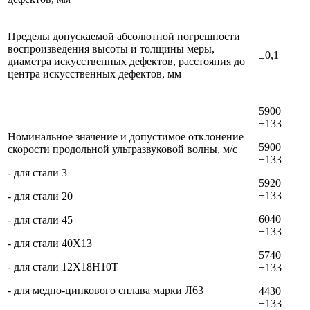
Пределы допускаемой абсолютной погрешности
воспроизведения высоты и толщины меры,
±0,1
диаметра искусственных дефектов, расстояния до
центра искусственных дефектов, мм
5900
±133
Номинальное значение и допустимое отклонение
5900
скорости продольной ультразвуковой волны, м/c
±133
- для стали 3
5920
±133
- для стали 20
6040
- для стали 45
±133
- для стали 40Х13
5740
- для стали 12Х18Н10Т
±133
- для медно-цинкового сплава марки Л63
4430
±133