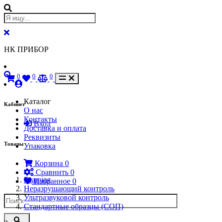
НК ПРИБОР
0
0
0
Каталог
Кабинет
О нас
Контакты
Вход
Доставка и оплата
Реквизиты
Товары
Упаковка
Корзина
0
Сравнить
0
Главная
Избранное
0
Неразрушающий контроль
Ультразвуковой контроль
Стандартные образцы (СОП)