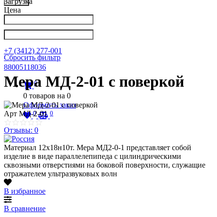
Загрузка
Цена
Написать в Телеграм
info@nkpribor.ru
+7 (3412) 277-001
Сбросить фильтр
88005118036
Мера МД-2-01 с поверкой
0
0
товаров на
0
Оформить заказ
0
0
Арт
МД-2-01
Отзывы: 0
Материал 12х18н10т. Мера МД2-0-1 представляет собой
изделие в виде параллелепипеда с цилиндрическими
сквозными отверстиями на боковой поверхности, служащие
отражателем ультразвуковых волн
В избранное
В сравнение