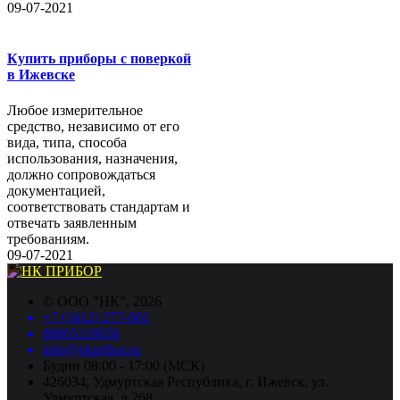
09-07-2021
Купить приборы с поверкой
в Ижевске
Любое измерительное
средство, независимо от его
вида, типа, способа
использования, назначения,
должно сопровождаться
документацией,
соответствовать стандартам и
отвечать заявленным
требованиям.
09-07-2021
©
ООО "НК"
, 2026
+7 (3412) 277-001
88005118036
info@nkpribor.ru
Будни 08:00 - 17:00 (МСК)
426034, Удмуртская Республика, г. Ижевск, ул.
Удмуртская, д.268