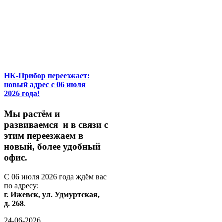
НК-Прибор переезжает:
новый адрес с 06 июля
2026 года!
М
ы
растём
и
развиваемся
и
в
связи
с
этим
переезжаем
в
новый,
более
удобный
офис.
С
06
июля
2026
года
ждём
вас
по
адресу:
г.
Ижевск,
ул.
Удмуртская,
д.
268
.
24-06-2026