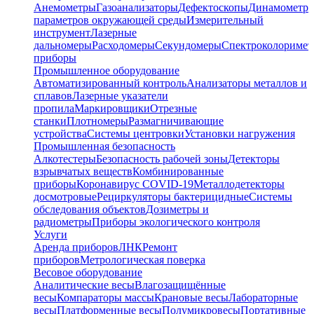
Анемометры
Газоанализаторы
Дефектоскопы
Динамометр
параметров окружающей среды
Измерительный
инструмент
Лазерные
дальномеры
Расходомеры
Секундомеры
Спектроколориме
приборы
Промышленное оборудование
Автоматизированный контроль
Анализаторы металлов и
сплавов
Лазерные указатели
пропила
Маркировщики
Отрезные
станки
Плотномеры
Размагничивающие
устройства
Системы центровки
Установки нагружения
Промышленная безопасность
Алкотестеры
Безопасность рабочей зоны
Детекторы
взрывчатых веществ
Комбинированные
приборы
Коронавирус COVID-19
Металлодетекторы
досмотровые
Рециркуляторы бактерицидные
Системы
обследования объектов
Дозиметры и
радиометры
Приборы экологического контроля
Услуги
Аренда приборов
ЛНК
Ремонт
приборов
Метрологическая поверка
Весовое оборудование
Аналитические весы
Влагозащищённые
весы
Компараторы массы
Крановые весы
Лабораторные
весы
Платформенные весы
Полумикровесы
Портативные