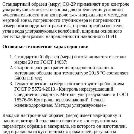
Стандартный образец (меру) СО-2Р применяют при контроле
ультразвуковым дефектоскопом для определения условной
чувствительности при контроле эхо- и зеркальным методами,
мертвой зоны, погрешности глубиномера и погрешности
измерения координат отражателя, стрелы преобразователя,
угла ввода ультразвуковых колебаний, ширины основного
лепестка диаграммы направленности наклонного ПЭП.
Основные технические характеристики
Стандартный образец (мера) изготавливается из стали
марки 20 по ГОСТ 14637;
Скорость распространения продольной волны в
материале образца при температуре 20±5 °С составляет
5900±118 м/с;
Геометрические размеры соответствуют требованиям
ГОСТ Р 55724-2013 «Контроль неразрушающий.
Соединения сварные. Методы ультразвуковые» и ГОСТ
18576-96 Контроль неразрушающий. Рельсы
железнодорожные. Методы ультразвуковые»
Каждый настроечный образец (мера) имеет маркировку и
паспорт, который содержит сведения о конструктивных
параметрах образца и материале, из которого он изготовлен,
вид и размеры искусственных отражателей, результаты