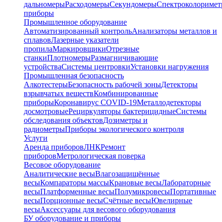
дальномеры
Расходомеры
Секундомеры
Спектроколориме
приборы
Промышленное оборудование
Автоматизированный контроль
Анализаторы металлов и
сплавов
Лазерные указатели
пропила
Маркировщики
Отрезные
станки
Плотномеры
Размагничивающие
устройства
Системы центровки
Установки нагружения
Промышленная безопасность
Алкотестеры
Безопасность рабочей зоны
Детекторы
взрывчатых веществ
Комбинированные
приборы
Коронавирус COVID-19
Металлодетекторы
досмотровые
Рециркуляторы бактерицидные
Системы
обследования объектов
Дозиметры и
радиометры
Приборы экологического контроля
Услуги
Аренда приборов
ЛНК
Ремонт
приборов
Метрологическая поверка
Весовое оборудование
Аналитические весы
Влагозащищённые
весы
Компараторы массы
Крановые весы
Лабораторные
весы
Платформенные весы
Полумикровесы
Портативные
весы
Порционные весы
Счётные весы
Ювелирные
весы
Аксессуары для весового оборудования
БУ оборудование и приборы