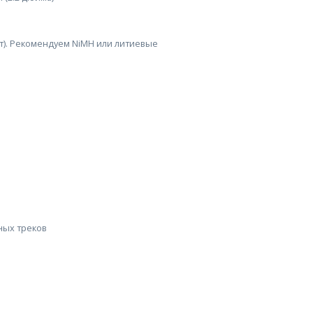
дят). Рекомендуем NiMH или литиевые
нных треков