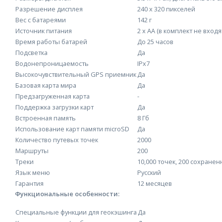
Разрешение дисплея
240 x 320 пикселей
Вес с батареями
142 г
Источник питания
2 х АА (в комплект не вхо
Время работы батарей
До 25 часов
Подсветка
Да
Водонепроницаемость
IPx7
Высокочувствительный GPS приемник
Да
Базовая карта мира
Да
Предзагруженная карта
-
Поддержка загрузки карт
Да
Встроенная память
8 Гб
Использование карт памяти microSD
Да
Количество путевых точек
2000
Маршруты
200
Треки
10,000 точек, 200 сохране
Язык меню
Русский
Гарантия
12 месяцев
Функциональные особенности:
Специальные функции для геокэшинга
Да