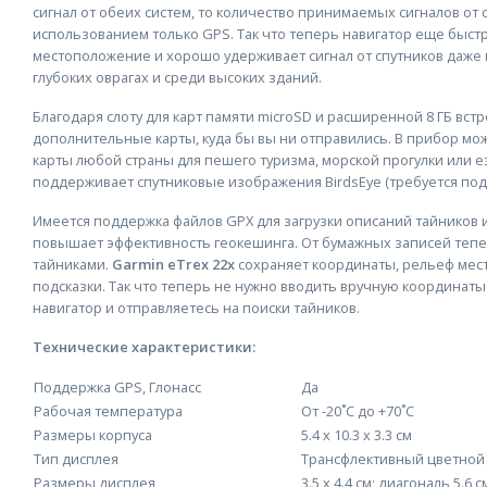
сигнал от обеих систем, то количество принимаемых сигналов от 
использованием только GPS. Так что теперь навигатор еще быст
местоположение и хорошо удерживает сигнал от спутников даже в
глубоких оврагах и среди высоких зданий.
Благодаря слоту для карт памяти microSD и расширенной 8 ГБ вст
дополнительные карты, куда бы вы ни отправились. В прибор м
карты любой страны для пешего туризма, морской прогулки или 
поддерживает спутниковые изображения BirdsEye (требуется подп
Имеется поддержка файлов GPX для загрузки описаний тайников 
повышает эффективность геокешинга. От бумажных записей тепер
тайниками.
Garmin eTrex 22x
сохраняет координаты, рельеф мест
подсказки. Так что теперь не нужно вводить вручную координаты
навигатор и отправляетесь на поиски тайников.
Технические характеристики:
Поддержка GPS, Глонасс
Да
Рабочая температура
От -20˚С до +70˚С
Размеры корпуса
5.4 x 10.3 x 3.3 см
Тип дисплея
Трансфлективный цветной 
Размеры дисплея
3.5 x 4.4 см; диагональ 5.6 