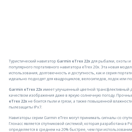
Туристический навигатор
Garmin eTrex 22x
для рыбалки, охоты и
популярного портативного навигатора eTrex 20x. Эта новая модел
использования, долговечность и доступность, как и серия портат
идеально подходят для квадроциклов, велосипедов, лодок или по
Garmin eTrex 22x
имеет улучшенный цветной трансфлективный дис
качеством изображения даже в яркую солнечную погоду. Прочн
eTrex 22x
не боится пыли и грязи, а также повышенной влажности 
пылезащиты IPx7.
Навигаторы серии Garmin eTrex могут принимать сигналы со спут
Глонасс является спутниковой системой, которая разработана в
определяется в среднем на 20% быстрее, чем при использовании 