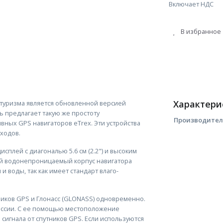
Включает НДС
В избранное
Характери
 туризма является обновленной версией
ь предлагает такую же простоту
Производите
ивных GPS навигаторов eTrex. Эти устройства
ходов.
плей с диагональю 5.6 см (2.2") и высоким
ый водонепроницаемый корпус навигатора
и воды, так как имеет стандарт влаго-
ников GPS и Глонасс (GLONASS) одновременно.
 России. С ее помощью местоположение
сигнала от спутников GPS. Если используются