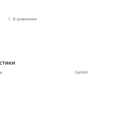
В сравнение
стики
ль
:
Garmin