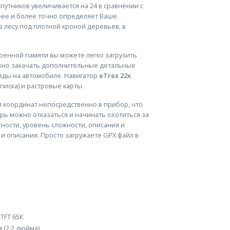
спутников увеличивается на 24 в сравнении с
рее и более точно определяет Ваше
 лесу под плотной кроной деревьев, в
роенной памяти вы можете легко загрузить
ожно закачать дополнительные детальные
езды на автомобиле. Навигатор
eTrex 22x
иска) и растровые карты.
и координат непосредственно в прибор, что
ь можно отказаться и начинать охотиться за
ности, уровень сложности, описания и
 и описания. Просто загружаете GPX файл в
TFT 65К
см (2.2 дюйма)