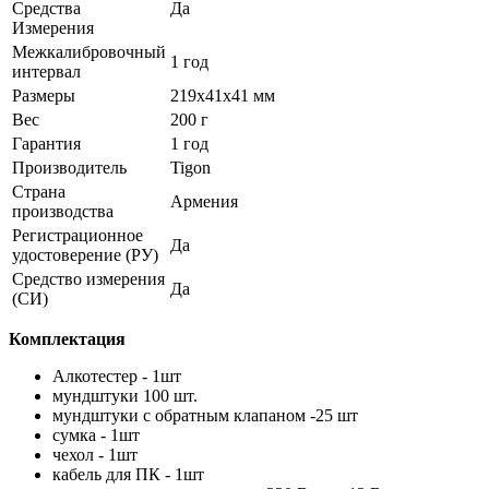
Средства
Да
Измерения
Межкалибровочный
1 год
интервал
Размеры
219х41х41 мм
Вес
200 г
Гарантия
1 год
Производитель
Tigon
Страна
Армения
производства
Регистрационное
Да
удостоверение (РУ)
Средство измерения
Да
(СИ)
Комплектация
Алкотестер - 1шт
мундштуки 100 шт.
мундштуки с обратным клапаном -25 шт
сумка - 1шт
чехол - 1шт
кабель для ПК - 1шт