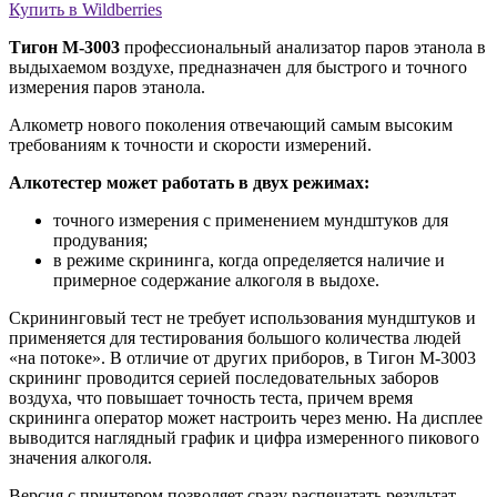
Купить в Wildberries
Тигон M-3003
профессиональный анализатор паров этанола в
выдыхаемом воздухе, предназначен для быстрого и точного
измерения паров этанола.
Алкометр нового поколения отвечающий самым высоким
требованиям к точности и скорости измерений.
Алкотестер может работать в двух режимах:
точного измерения с применением мундштуков для
продувания;
в режиме скрининга, когда определяется наличие и
примерное содержание алкоголя в выдохе.
Скрининговый тест не требует использования мундштуков и
применяется для тестирования большого количества людей
«на потоке». В отличие от других приборов, в Тигон M-3003
скрининг проводится серией последовательных заборов
воздуха, что повышает точность теста, причем время
скрининга оператор может настроить через меню. На дисплее
выводится наглядный график и цифра измеренного пикового
значения алкоголя.
Версия с принтером позволяет сразу распечатать результат