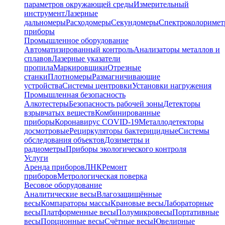
параметров окружающей среды
Измерительный
инструмент
Лазерные
дальномеры
Расходомеры
Секундомеры
Спектроколориме
приборы
Промышленное оборудование
Автоматизированный контроль
Анализаторы металлов и
сплавов
Лазерные указатели
пропила
Маркировщики
Отрезные
станки
Плотномеры
Размагничивающие
устройства
Системы центровки
Установки нагружения
Промышленная безопасность
Алкотестеры
Безопасность рабочей зоны
Детекторы
взрывчатых веществ
Комбинированные
приборы
Коронавирус COVID-19
Металлодетекторы
досмотровые
Рециркуляторы бактерицидные
Системы
обследования объектов
Дозиметры и
радиометры
Приборы экологического контроля
Услуги
Аренда приборов
ЛНК
Ремонт
приборов
Метрологическая поверка
Весовое оборудование
Аналитические весы
Влагозащищённые
весы
Компараторы массы
Крановые весы
Лабораторные
весы
Платформенные весы
Полумикровесы
Портативные
весы
Порционные весы
Счётные весы
Ювелирные