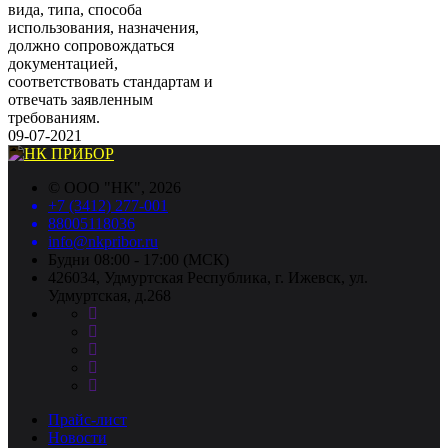
вида, типа, способа
использования, назначения,
должно сопровождаться
документацией,
соответствовать стандартам и
отвечать заявленным
требованиям.
09-07-2021
©
ООО "НК"
, 2026
+7 (3412) 277-001
88005118036
info@nkpribor.ru
Будни 08:00 - 17:00 (МСК)
426034, Удмуртская Республика, г. Ижевск, ул.
Удмуртская, д.268
Прайс-лист
Новости