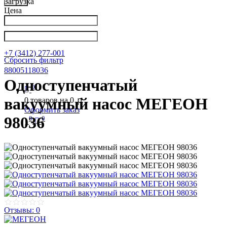
Загрузка
Цена
Написать в Телеграм
info@nkpribor.ru
+7 (3412) 277-001
Сбросить фильтр
88005118036
Одноступенчатый
0
p
вакуумный насос МЕГЕОН
0
товаров на
0
Оформить заказ
98036
0
0
Отзывы: 0