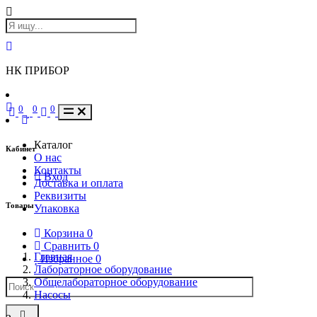
НК ПРИБОР
0
0
0
Каталог
Кабинет
О нас
Контакты
Вход
Доставка и оплата
Реквизиты
Товары
Упаковка
Корзина
0
Сравнить
0
Главная
Избранное
0
Лабораторное оборудование
Общелабораторное оборудование
Насосы