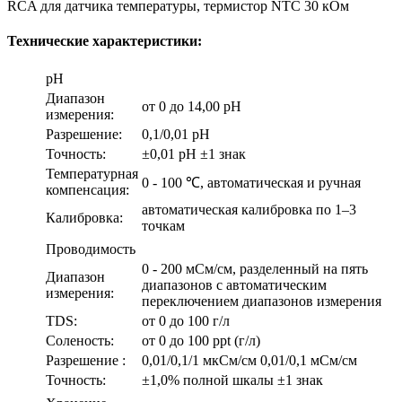
RCA для датчика температуры, термистор NTC 30 кОм
Технические характеристики:
рН
Диапазон
от 0 до 14,00 рН
измерения:
Разрешение:
0,1/0,01 рН
Точность:
±0,01 pH ±1 знак
Температурная
0 - 100 ℃, автоматическая и ручная
компенсация:
автоматическая калибровка по 1–3
Калибровка:
точкам
Проводимость
0 - 200 мСм/см, разделенный на пять
Диапазон
диапазонов с автоматическим
измерения:
переключением диапазонов измерения
TDS:
от 0 до 100 г/л
Соленость:
от 0 до 100 ppt (г/л)
Разрешение :
0,01/0,1/1 мкСм/см 0,01/0,1 мСм/см
Точность:
±1,0% полной шкалы ±1 знак