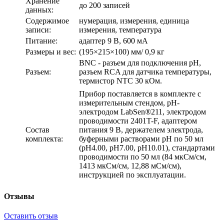
Хранение
до 200 записей
данных:
Содержимое
нумерация, измерения, единица
записи:
измерения, температура
Питание:
адаптер 9 В, 600 мА
Размеры и вес:
(195×215×100) мм/ 0,9 кг
BNC - разъем для подключения pH,
Разъем:
разъем RCA для датчика температуры,
термистор NTC 30 кОм.
Прибор поставляется в комплекте с
измерительным стендом, pH-
электродом LabSen®211, электродом
проводимости 2401T-F, адаптером
Состав
питания 9 В, держателем электрода,
комплекта:
буферными растворами pH по 50 мл
(рН4.00, рН7.00, рН10.01), стандартами
проводимости по 50 мл (84 мкСм/см,
1413 мкСм/см, 12,88 мСм/см),
инструкцией по эксплуатации.
Отзывы
Оставить отзыв