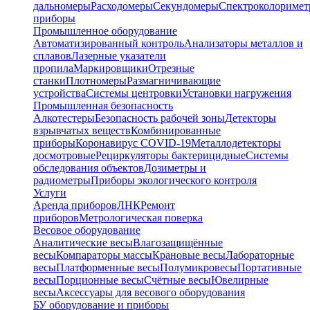
дальномеры
Расходомеры
Секундомеры
Спектроколориме
приборы
Промышленное оборудование
Автоматизированный контроль
Анализаторы металлов и
сплавов
Лазерные указатели
пропила
Маркировщики
Отрезные
станки
Плотномеры
Размагничивающие
устройства
Системы центровки
Установки нагружения
Промышленная безопасность
Алкотестеры
Безопасность рабочей зоны
Детекторы
взрывчатых веществ
Комбинированные
приборы
Коронавирус COVID-19
Металлодетекторы
досмотровые
Рециркуляторы бактерицидные
Системы
обследования объектов
Дозиметры и
радиометры
Приборы экологического контроля
Услуги
Аренда приборов
ЛНК
Ремонт
приборов
Метрологическая поверка
Весовое оборудование
Аналитические весы
Влагозащищённые
весы
Компараторы массы
Крановые весы
Лабораторные
весы
Платформенные весы
Полумикровесы
Портативные
весы
Порционные весы
Счётные весы
Ювелирные
весы
Аксессуары для весового оборудования
БУ оборудование и приборы