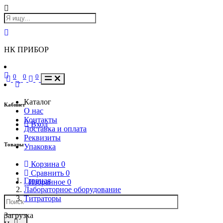
НК ПРИБОР
0
0
0
Каталог
Кабинет
О нас
Контакты
Вход
Доставка и оплата
Реквизиты
Товары
Упаковка
Корзина
0
Сравнить
0
Главная
Избранное
0
Лабораторное оборудование
Титраторы
Загрузка