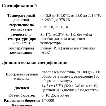
Спецификация °t
Температурный
от -5,0 дo 105,0°C; от 23,0 дo 221,0°F;
диапазон
от 268,2 дo 378,2K
Разрешение по
0,1°C; 0,1°F; 0,1K
температуре
Точность по
±0,1°C; ±0,2°F; ±0,1K, без учёта
температуре (при
ошибки датчика измерения
25ºC/77ºF)
температуры
Температурная
ручная (РTК) или автоматическая
компенсация
(ATК)
Дополнительная спецификация
пропеллерного типа, от 100 до 2500
Программируемая
оборотов в минуту, разрешение 100
мешалка
оборотов в минуту
14,5 см (5.7") (320 х 240 пикселей)
Дисплей
цветной ЖК-дисплей с подсветкой
Объем бюреток
5, 10, 25, и 50 мл
Разрешение бюретки
1/40000
Разрешение