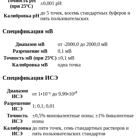
Точность pH
±0,001 pH
(при 25ºC)
до 5 точек, восемь стандартных буферов и
Калибровка pH
пять пользовательских
Спецификация мВ
Диапазон мВ
от -2000,0 дo 2000,0 мВ
Разрешение мВ
0,1 мВ
Точность мВ (при 25ºC)
±0,1 мВ
Калибровка мВ
одна точка
Спецификация ИСЭ
Диапазон
от 1•10⁻⁶ дo 9,99•10¹⁰
ИСЭ
Разрешение
1; 0,1; 0,01
ИСЭ
Точность
±0,5% моновалентные ионы; ±1% бивалентные
ИСЭ
ионы
Калибровка
до пяти точек, семь стандартных растворов и
ИСЭ
пять пользовательских стандартов