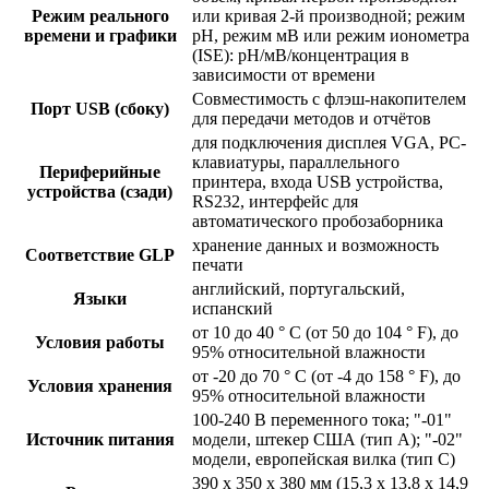
Режим реального
или кривая 2-й производной; режим
времени и графики
рН, режим мВ или режим ионометра
(ISE): рН/мВ/концентрация в
зависимости от времени
Совместимость с флэш-накопителем
Порт USB (сбоку)
для передачи методов и отчётов
для подключения дисплея VGA, PC-
клавиатуры, параллельного
Периферийные
принтера, входа USB устройства,
устройства (сзади)
RS232, интерфейс для
автоматического пробозаборника
хранение данных и возможность
Соответствие GLP
печати
английский, португальский,
Языки
испанский
от 10 до 40 ° C (от 50 до 104 ° F), до
Условия работы
95% относительной влажности
от -20 до 70 ° C (от -4 до 158 ° F), до
Условия хранения
95% относительной влажности
100-240 В переменного тока; "-01"
Источник питания
модели, штекер США (тип А); "-02"
модели, европейская вилка (тип C)
390 x 350 x 380 мм (15,3 x 13,8 x 14,9