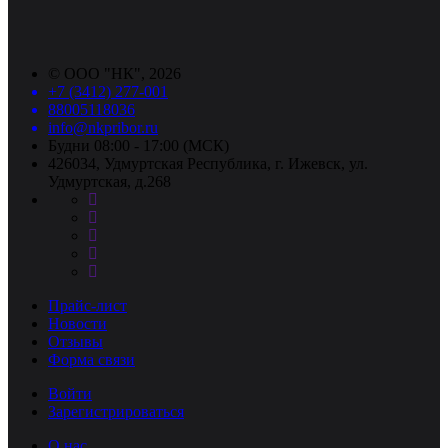
©
ООО "НК"
, 2026
+7 (3412) 277-001
88005118036
info@nkpribor.ru
Будни 08:00 - 17:00 (МСК)
426034, Удмуртская Республика, г. Ижевск, ул.
Удмуртская, д.268
Прайс-лист
Новости
Отзывы
Форма связи
Войти
Зарегистрироваться
О нас