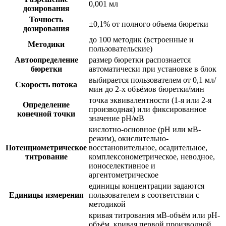
0,001 мл
дозирования
Точность
±0,1% от полного объема бюретки
дозирования
до 100 методик (встроенные и
Методики
пользовательские)
Автоопределение
размер бюретки распознается
бюретки
автоматически при установке в блок
выбирается пользователем от 0,1 мл/
Скорость потока
мин до 2-х объёмов бюретки/мин
точка эквивалентности (1-я или 2-я
Определение
производная) или фиксированное
конечной точки
значение рН/мВ
кислотно-основное (рН или мВ-
режим), окислительно-
Потенциометрическое
восстановительное, осадительное,
титрование
комплексонометрическое, неводное,
ионоселективное и
аргентометрическое
единицы концентрации задаются
Единицы измерения
пользователем в соответствии с
методикой
кривая титрования мВ-объём или рН-
объём, кривая первой производной