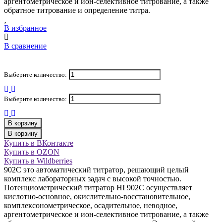
аргентометрическое и ион-селективное титрование, а также
обратное титрование и определение титра.
В избранное
В сравнение
Выберите количество:
Выберите количество:
В корзину
В корзину
Купить в ВКонтакте
Купить в OZON
Купить в Wildberries
902C это автоматический титратор, решающий целый
комплекс лабораторных задач с высокой точностью.
Потенциометрический титратор HI 902C осуществляет
кислотно-основное, окислительно-восстановительное,
комплексонометрическое, осадительное, неводное,
аргентометрическое и ион-селективное титрование, а также