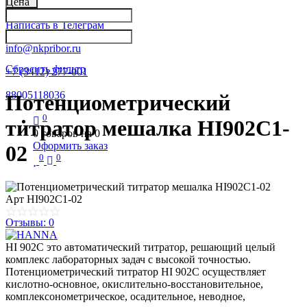
Цена
Написать в Телеграм
info@nkpribor.ru
Сбросить фильтр
+7 (3412) 277-001
88005118036
Потенциометрический
0
титратор мешалка HI902C1-
0
товаров на
0
Оформить заказ
02
0
0
Арт
HI902C1-02
Отзывы: 0
HI 902C это автоматический титратор, решающий целый
комплекс лабораторных задач с высокой точностью.
Потенциометрический титратор HI 902C осуществляет
кислотно-основное, окислительно-восстановительное,
комплексонометрическое, осадительное, неводное,