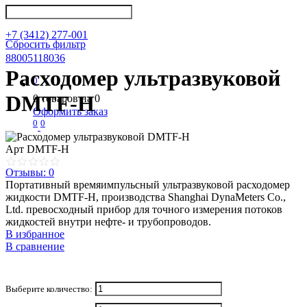
info@nkpribor.ru
+7 (3412) 277-001
Сбросить фильтр
88005118036
Расходомер ультразвуковой
0
DMTF-H
0
товаров на
0
Оформить заказ
0
0
Арт
DMTF-H
Отзывы: 0
Портативный времяимпульсный ультразвуковой расходомер
жидкости DMTF-H, производства Shanghai DynaMeters Co.,
Ltd. превосходный прибор для точного измерения потоков
жидкостей внутри нефте- и трубопроводов.
В избранное
В сравнение
Выберите количество: