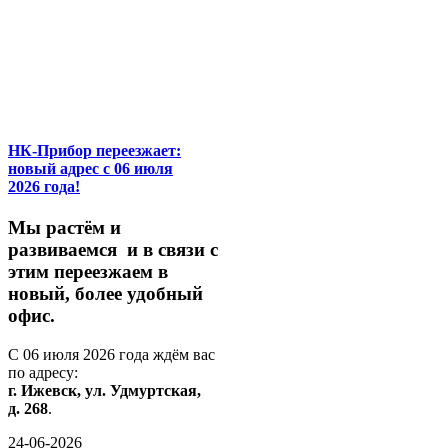
НК-Прибор переезжает:
новый адрес с 06 июля
2026 года!
М
ы
растём
и
развиваемся
и
в
связи
с
этим
переезжаем
в
новый,
более
удобный
офис.
С
06
июля
2026
года
ждём
вас
по
адресу:
г.
Ижевск,
ул.
Удмуртская,
д.
268
.
24-06-2026