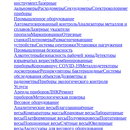
инструмент
Лазерные
дальномеры
Расходомеры
Секундомеры
Спектроколориме
приборы
Промышленное оборудование
Автоматизированный контроль
Анализаторы металлов и
сплавов
Лазерные указатели
пропила
Маркировщики
Отрезные
станки
Плотномеры
Размагничивающие
устройства
Системы центровки
Установки нагружения
Промышленная безопасность
Алкотестеры
Безопасность рабочей зоны
Детекторы
взрывчатых веществ
Комбинированные
приборы
Коронавирус COVID-19
Металлодетекторы
досмотровые
Рециркуляторы бактерицидные
Системы
обследования объектов
Дозиметры и
радиометры
Приборы экологического контроля
Услуги
Аренда приборов
ЛНК
Ремонт
приборов
Метрологическая поверка
Весовое оборудование
Аналитические весы
Влагозащищённые
весы
Компараторы массы
Крановые весы
Лабораторные
весы
Платформенные весы
Полумикровесы
Портативные
весы
Порционные весы
Счётные весы
Ювелирные
весы
Аксессуары для весового оборудования