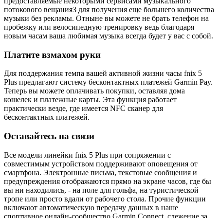
предоставляемые некоторыми сервисами музыкального
потокового вещания3 для получения еще большего количества
музыки без рекламы. Отныне вы можете не брать телефон на
пробежку или велосипедную тренировку ведь благодаря
новым часам ваша любимая музыка всегда будет у вас с собой.
Платите взмахом руки
Для поддержания темпа вашей активной жизни часы fnix 5
Plus предлагают систему бесконтактных платежей Garmin Pay.
Теперь вы можете оплачивать покупки, оставляя дома
кошелек и платежные карты. Эта функция работает
практически везде, где имеется NFC сканер для
бесконтактных платежей.
Оставайтесь на связи
Все модели линейки fnix 5 Plus при сопряжении с
совместимым устройством поддерживают оповещения от
смартфона. Электронные письма, текстовые сообщения и
предупреждения отображаются прямо на экране часов, где бы
вы ни находились, - на поле для гольфа, на туристической
тропе или просто вдали от рабочего стола. Прочие функции
включают автоматическую передачу данных в наше
спортивное онлайн-сообщество Garmin Connect, слежение за