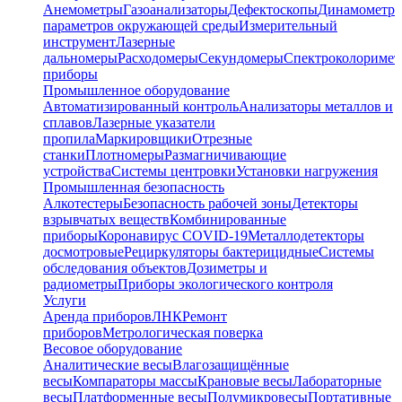
Анемометры
Газоанализаторы
Дефектоскопы
Динамометр
параметров окружающей среды
Измерительный
инструмент
Лазерные
дальномеры
Расходомеры
Секундомеры
Спектроколориме
приборы
Промышленное оборудование
Автоматизированный контроль
Анализаторы металлов и
сплавов
Лазерные указатели
пропила
Маркировщики
Отрезные
станки
Плотномеры
Размагничивающие
устройства
Системы центровки
Установки нагружения
Промышленная безопасность
Алкотестеры
Безопасность рабочей зоны
Детекторы
взрывчатых веществ
Комбинированные
приборы
Коронавирус COVID-19
Металлодетекторы
досмотровые
Рециркуляторы бактерицидные
Системы
обследования объектов
Дозиметры и
радиометры
Приборы экологического контроля
Услуги
Аренда приборов
ЛНК
Ремонт
приборов
Метрологическая поверка
Весовое оборудование
Аналитические весы
Влагозащищённые
весы
Компараторы массы
Крановые весы
Лабораторные
весы
Платформенные весы
Полумикровесы
Портативные