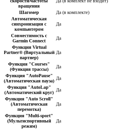
скорости/частоты
Да (в комплект не входит)
вращения
Шагомер
Да (в комплекте)
Автоматическая
синхронизация с
Да
компьютером
Совместимость с
Да
Garmin Connect
Функция Virtual
Partner® (Виртуальный
Да
партнер)
Функция "Сourses"
Да
(Функция трассы)
Функция "AutoPause"
Да
(Автоматическая пауза)
Функция "AutoLap"
Да
(Автоматический круг)
Функция "Auto Scroll"
(Автоматическая
Да
перемотка)
Функция "Multi-sport"
(Мультиспортивный
Да
режим)