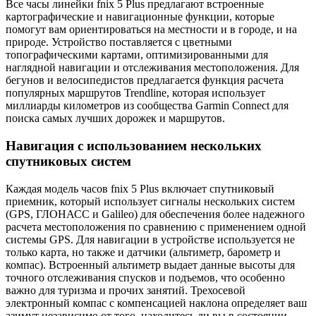
Все часы линейки fnix 5 Plus предлагают встроенные
картографические и навигационные функции, которые
помогут вам ориентироваться на местности и в городе, и на
природе. Устройство поставляется с цветными
топографическими картами, оптимизированными для
наглядной навигации и отслеживания местоположения. Для
бегунов и велосипедистов предлагается функция расчета
популярных маршрутов Trendline, которая использует
миллиарды километров из сообщества Garmin Connect для
поиска самых лучших дорожек и маршрутов.
Навигация с использованием нескольких
спутниковых систем
Каждая модель часов fnix 5 Plus включает спутниковый
приемник, который использует сигналы нескольких систем
(GPS, ГЛОНАСС и Galileo) для обеспечения более надежного
расчета местоположения по сравнению с применением одной
системы GPS. Для навигации в устройстве используется не
только карта, но также и датчики (альтиметр, барометр и
компас). Встроенный альтиметр выдает данные высоты для
точного отслеживания спусков и подъемов, что особенно
важно для туризма и прочих занятий. Трехосевой
электронный компас с компенсацией наклона определяет ваш
азимут независимо от того, находитесь ли вы в состоянии