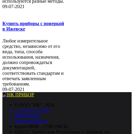
используются разные методы.
09-07-2021
Купить приборы с поверкой
в Ижевске
Любое измерительное
средство, независимо от его
вида, типа, способа
использования, назначения,
должно сопровождаться
документацией,
соответствовать стандартам и
отвечать заявленным
требованиям.
09-07-2021
©
ООО "НК"
, 2026
+7 (3412) 277-001
88005118036
info@nkpribor.ru
Будни 08:00 - 17:00 (МСК)
426034, Удмуртская Республика, г. Ижевск, ул.