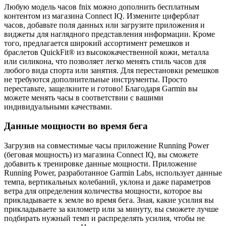
Любую модель часов fnix можно дополнить бесплатным
контентом из магазина Connect IQ. Измените циферблат
часов, добавьте поля данных или загрузите приложения и
виджеты для наглядного представления информации. Кроме
того, предлагается широкий ассортимент ремешков и
браслетов QuickFit® из высококачественной кожи, металла
или силикона, что позволяет легко менять стиль часов для
любого вида спорта или занятия. Для перестановки ремешков
не требуются дополнительные инструменты. Просто
переставьте, защелкните и готово! Благодаря Garmin вы
можете менять часы в соответствии с вашими
индивидуальными качествами.
Данные мощности во время бега
Загрузив на совместимые часы приложение Running Power
(беговая мощность) из магазина Connect IQ, вы сможете
добавить к тренировке данные мощности. Приложение
Running Power, разработанное Garmin Labs, использует данные
темпа, вертикальных колебаний, уклона и даже параметров
ветра для определения количества мощности, которое вы
прикладываете к земле во время бега. Зная, какие усилия вы
прикладываете за километр или за минуту, вы сможете лучше
подбирать нужный темп и распределять усилия, чтобы не