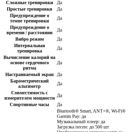
Сложные тренировки
Да
Простые тренировки
Да
Предупреждение о
Да
темпе тренировки
Предупреждение о
Да
времени / расстоянии
Вибро режим
Да
Интервальная
Да
тренировка
Вычисление калорий на
основе сердечного
Да
ритма
Настраиваемый экран
Да
Барометрический
Да
альтиметр
Совместимость с
Да
измерителем мощности
Спортивные часы
Да
Bluetooth® Smart, ANT+®, Wi-Fi®
Garmin Pay: да
Музыкальный плеер: да
Загрузка песен: до 500 шт