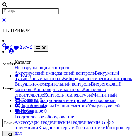
НК ПРИБОР
0
0
0
Каталог
Кабинет
Неразрушающий контроль
Акустический импедансный контроль
Вакуумный
Вход
пузырьковый контроль
Вибродиагностический контроль
Визуально-измерительный контроль
Вихретоковый
Товары
контроль
Капиллярный контроль
Контроль в
строительстве
Контроль температуры
Магнитный
Корзина
0
контроль
Радиационный контроль
Спектральный
Сравнить
0
анализ
Твердомеры
Толщинометрия
Ультразвуковой
Избранное
0
контроль
Геодезическое оборудование
Аксессуары геодезические
Геодезические GNSS
приемники
Квадрокоптеры и беспилотники
Контроллеры
для