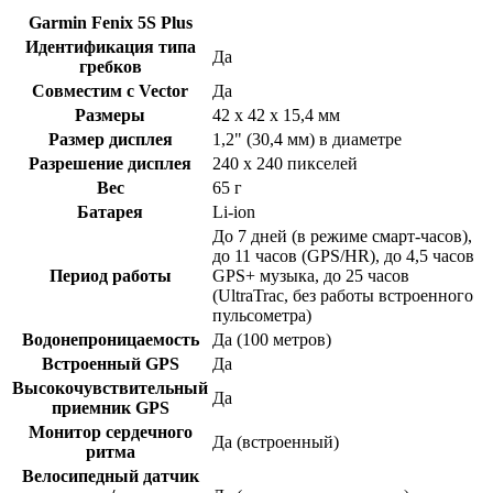
Garmin Fenix 5S Plus
Идентификация типа
Да
гребков
Совместим с Vector
Да
Размеры
42 x 42 x 15,4 мм
Размер дисплея
1,2" (30,4 мм) в диаметре
Разрешение дисплея
240 x 240 пикселей
Вес
65 г
Батарея
Li-ion
До 7 дней (в режиме смарт-часов),
до 11 часов (GPS/HR), до 4,5 часов
Период работы
GPS+ музыка, до 25 часов
(UltraTrac, без работы встроенного
пульсометра)
Водонепроницаемость
Да (100 метров)
Встроенный GPS
Да
Высокочувствительный
Да
приемник GPS
Монитор сердечного
Да (встроенный)
ритма
Велосипедный датчик