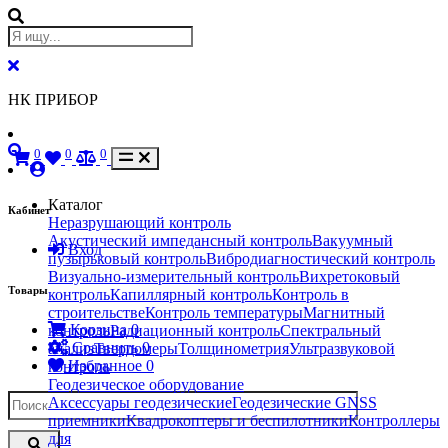
НК ПРИБОР
0
0
0
Каталог
Кабинет
Неразрушающий контроль
Акустический импедансный контроль
Вакуумный
Вход
пузырьковый контроль
Вибродиагностический контроль
Визуально-измерительный контроль
Вихретоковый
Товары
контроль
Капиллярный контроль
Контроль в
строительстве
Контроль температуры
Магнитный
Корзина
0
контроль
Радиационный контроль
Спектральный
Сравнить
0
анализ
Твердомеры
Толщинометрия
Ультразвуковой
Избранное
0
контроль
Геодезическое оборудование
Аксессуары геодезические
Геодезические GNSS
приемники
Квадрокоптеры и беспилотники
Контроллеры
для