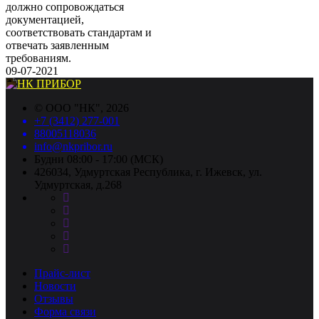
должно сопровождаться
документацией,
соответствовать стандартам и
отвечать заявленным
требованиям.
09-07-2021
©
ООО "НК"
, 2026
+7 (3412) 277-001
88005118036
info@nkpribor.ru
Будни 08:00 - 17:00 (МСК)
426034, Удмуртская Республика, г. Ижевск, ул.
Удмуртская, д.268
Прайс-лист
Новости
Отзывы
Форма связи