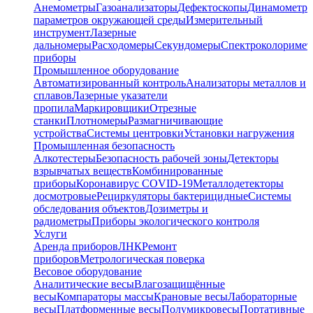
Анемометры
Газоанализаторы
Дефектоскопы
Динамометр
параметров окружающей среды
Измерительный
инструмент
Лазерные
дальномеры
Расходомеры
Секундомеры
Спектроколориме
приборы
Промышленное оборудование
Автоматизированный контроль
Анализаторы металлов и
сплавов
Лазерные указатели
пропила
Маркировщики
Отрезные
станки
Плотномеры
Размагничивающие
устройства
Системы центровки
Установки нагружения
Промышленная безопасность
Алкотестеры
Безопасность рабочей зоны
Детекторы
взрывчатых веществ
Комбинированные
приборы
Коронавирус COVID-19
Металлодетекторы
досмотровые
Рециркуляторы бактерицидные
Системы
обследования объектов
Дозиметры и
радиометры
Приборы экологического контроля
Услуги
Аренда приборов
ЛНК
Ремонт
приборов
Метрологическая поверка
Весовое оборудование
Аналитические весы
Влагозащищённые
весы
Компараторы массы
Крановые весы
Лабораторные
весы
Платформенные весы
Полумикровесы
Портативные